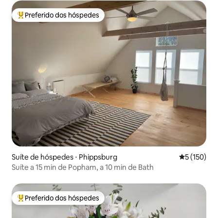
Preferido dos hóspedes
Entre os melhores preferidos dos hóspedes
Suíte de hóspedes ⋅ Phippsburg
5 de uma av
5 (150)
Suíte a 15 min de Popham, a 10 min de Bath
Preferido dos hóspedes
Entre os melhores preferidos dos hóspedes