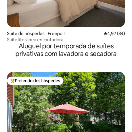
Suíte de hóspedes ⋅ Freeport
4,97 de uma a
4,97 (34)
Suíte litorânea encantadora
Aluguel por temporada de suítes
privativas com lavadora e secadora
Preferido dos hóspedes
Entre os melhores preferidos dos hóspedes