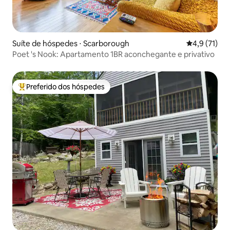
Suíte de hóspedes ⋅ Scarborough
4,9 de uma a
4,9 (71)
Poet 's Nook: Apartamento 1BR aconchegante e privativo
Preferido dos hóspedes
Entre os melhores preferidos dos hóspedes