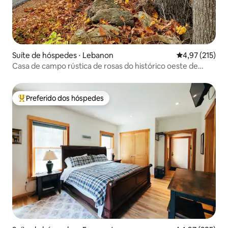
Suíte de hóspedes ⋅ Lebanon
4,97 de uma av
4,97 (215)
Casa de campo rústica de rosas do histórico oeste de
Lebanon
Preferido dos hóspedes
Entre os melhores preferidos dos hóspedes