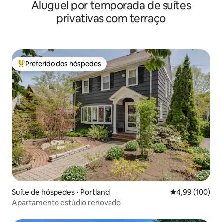
Aluguel por temporada de suítes
privativas com terraço
Preferido dos hóspedes
Entre os melhores preferidos dos hóspedes
Suíte de hóspedes ⋅ Portland
4,99 de uma av
4,99 (100)
Apartamento estúdio renovado