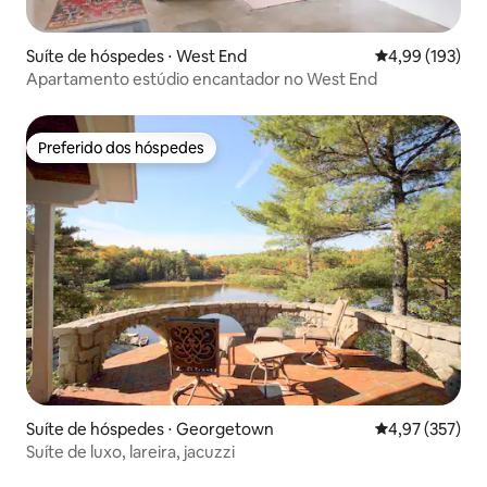
Suíte de hóspedes ⋅ West End
4,99 de uma av
4,99 (193)
Apartamento estúdio encantador no West End
Preferido dos hóspedes
Preferido dos hóspedes
Suíte de hóspedes ⋅ Georgetown
4,97 de uma av
4,97 (357)
Suíte de luxo, lareira, jacuzzi