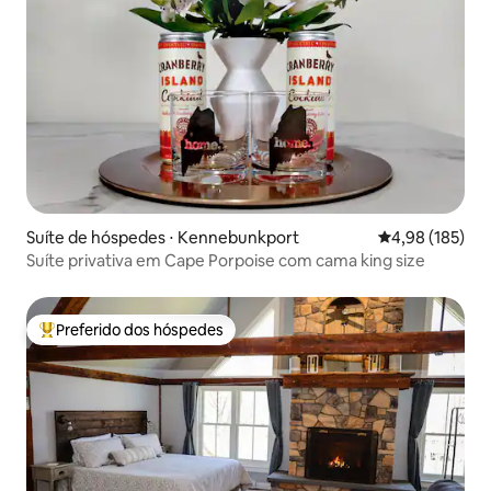
Suíte de hóspedes ⋅ Kennebunkport
4,98 de uma av
4,98 (185)
Suíte privativa em Cape Porpoise com cama king size
Preferido dos hóspedes
Entre os melhores preferidos dos hóspedes