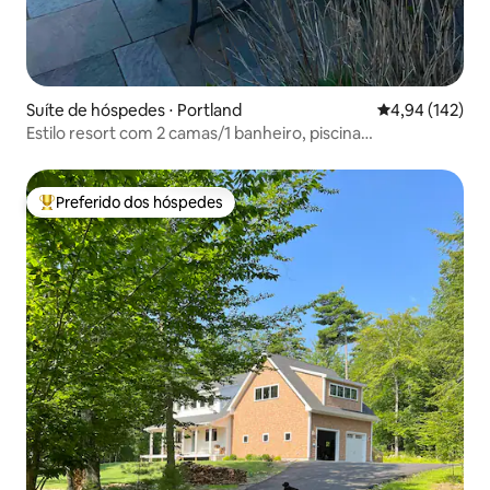
Suíte de hóspedes ⋅ Portland
4,94 de uma av
4,94 (142)
Estilo resort com 2 camas/1 banheiro, piscina
sazonal/banheira de hidromassagem
Preferido dos hóspedes
Entre os melhores preferidos dos hóspedes