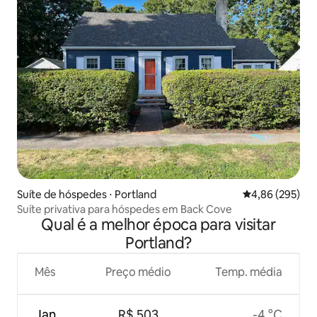
Suíte de hóspedes ⋅ Portland
4,86 de uma ava
4,86 (295)
Suíte privativa para hóspedes em Back Cove
Qual é a melhor época para visitar
Portland?
Mês
Preço médio
Temp. média
Jan.
R$ 503
-4 °C