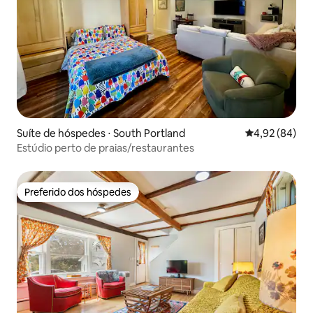
Suíte de hóspedes ⋅ South Portland
4,92 de uma a
4,92 (84)
Estúdio perto de praias/restaurantes
Preferido dos hóspedes
Preferido dos hóspedes