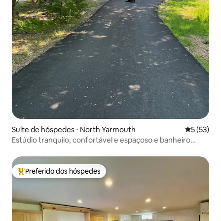
Suíte de hóspedes ⋅ North Yarmouth
5 de uma a
5 (53)
Estúdio tranquilo, confortável e espaçoso e banheiro
privativo
Preferido dos hóspedes
Entre os melhores preferidos dos hóspedes