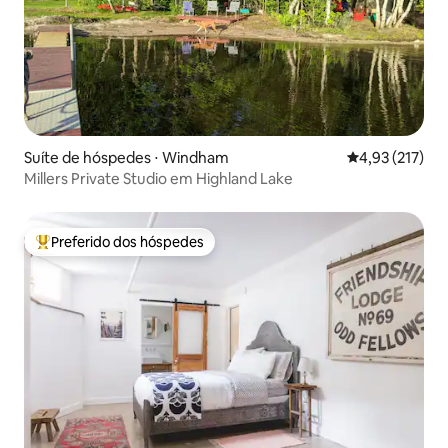
Suíte de hóspedes ⋅ Windham
4,93 de uma av
4,93 (217)
Millers Private Studio em Highland Lake
Preferido dos hóspedes
Entre os melhores preferidos dos hóspedes