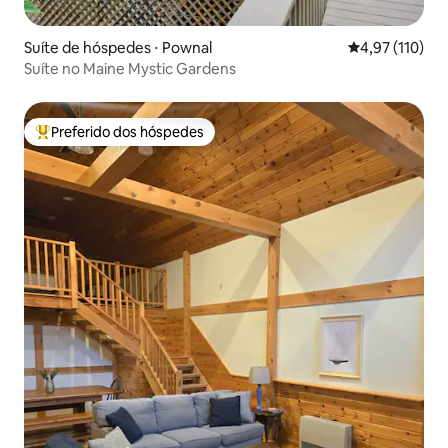
Suíte de hóspedes ⋅ Pownal
4,97 de uma av
4,97 (110)
Suíte no Maine Mystic Gardens
Preferido dos hóspedes
Entre os melhores preferidos dos hóspedes