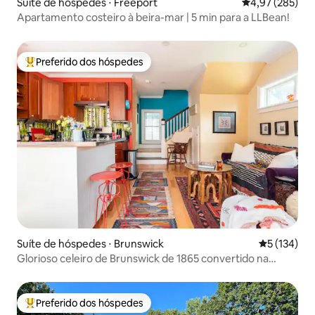
Suíte de hóspedes ⋅ Freeport
4,97 de uma av
4,97 (285)
Apartamento costeiro à beira-mar | 5 min para a LLBean!
Preferido dos hóspedes
Entre os melhores preferidos dos hóspedes
Suíte de hóspedes ⋅ Brunswick
5 de uma av
5 (134)
Glorioso celeiro de Brunswick de 1865 convertido na
cidade!
Preferido dos hóspedes
Entre os melhores preferidos dos hóspedes