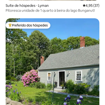
Suíte de hóspedes ⋅ Lyman
4,95 de uma a
4,95 (37)
Pitoresca unidade de 1 quarto à beira do lago Bunganut!
Preferido dos hóspedes
Entre os melhores preferidos dos hóspedes