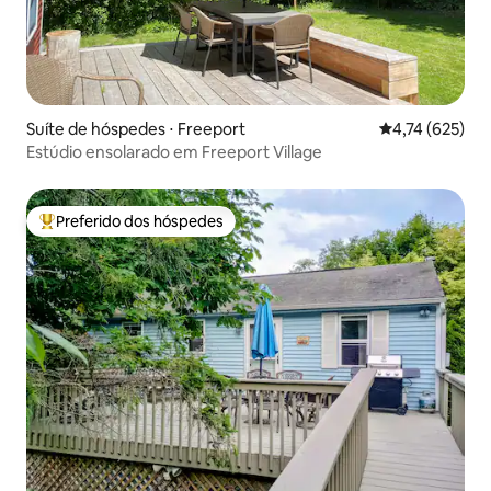
Suíte de hóspedes ⋅ Freeport
4,74 de uma av
4,74 (625)
Estúdio ensolarado em Freeport Village
Preferido dos hóspedes
Entre os melhores preferidos dos hóspedes