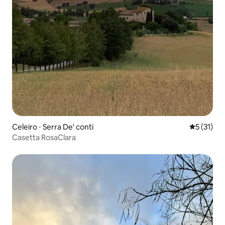
Celeiro ⋅ Serra De' conti
5 de uma a
5 (31)
Casetta RosaClara