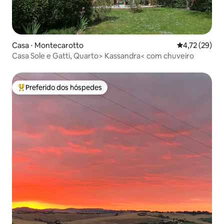
Casa ⋅ Montecarotto
4,72 de uma a
4,72 (29)
Casa Sole e Gatti, Quarto> Kassandra< com chuveiro
Preferido dos hóspedes
Entre os melhores preferidos dos hóspedes