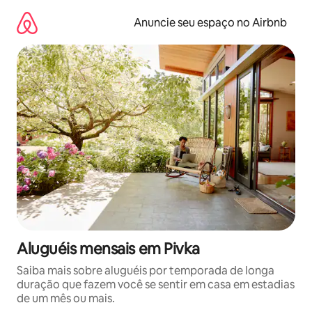
Pular
para
Anuncie seu espaço no Airbnb
o
conteúdo
Aluguéis mensais em Pivka
Saiba mais sobre aluguéis por temporada de longa
duração que fazem você se sentir em casa em estadias
de um mês ou mais.