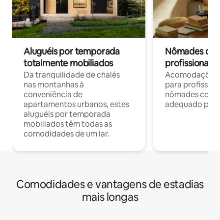
Aluguéis por temporada
Nômades digit
totalmente mobiliados
profissionais 
Da tranquilidade de chalés
Acomodações c
nas montanhas à
para profission
conveniência de
nômades com W
apartamentos urbanos, estes
adequado para 
aluguéis por temporada
mobiliados têm todas as
comodidades de um lar.
Comodidades e vantagens de estadias
mais longas