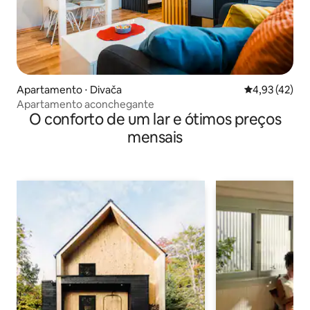
Apartamento ⋅ Divača
4,93 de uma a
4,93 (42)
Apartamento aconchegante
O conforto de um lar e ótimos preços
mensais