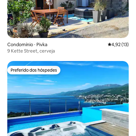
Condomínio ⋅ Pivka
4,92 de uma a
4,92 (13)
9 Kette Street, cerveja
Preferido dos hóspedes
Preferido dos hóspedes