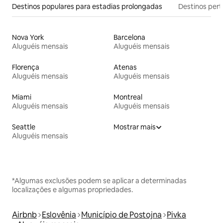
Destinos populares para estadias prolongadas
Destinos pert
Nova York
Barcelona
Aluguéis mensais
Aluguéis mensais
Florença
Atenas
Aluguéis mensais
Aluguéis mensais
Miami
Montreal
Aluguéis mensais
Aluguéis mensais
Seattle
Mostrar mais
Aluguéis mensais
*Algumas exclusões podem se aplicar a determinadas
localizações e algumas propriedades.
Airbnb
Eslovênia
Município de Postojna
Pivka