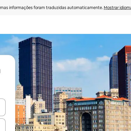
mas informações foram traduzidas automaticamente. 
Mostrar idioma
ore-os usando as seta para cima e para baixo do teclado ou tocando e