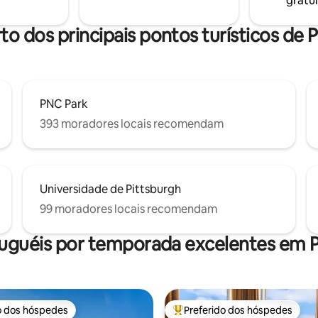
gratui
estilo e acessibilidade.
nto ao hóspede⭐ 24h
to dos principais pontos turísticos de 
PNC Park
393 moradores locais recomendam
Universidade de Pittsburgh
99 moradores locais recomendam
luguéis por temporada excelentes em P
o dos hóspedes
Preferido dos hóspedes
o dos hóspedes
Entre os melhores preferidos d