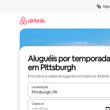
Pular
Algu
para
o
conteúdo
Aluguéis por temporada
em Pittsburgh
Encontre e reserve lugares incríveis no Airbnb
Localização
Quando os resultados estiverem disponíveis, expl
Check-in