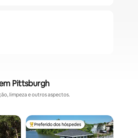
em Pittsburgh
o, limpeza e outros aspectos.
Apartame
Preferido dos hóspedes
Prefe
os hóspedes
Entre os melhores preferidos dos hóspedes
Entre o
tsburgh
Nova suít
cabine d
Experimen