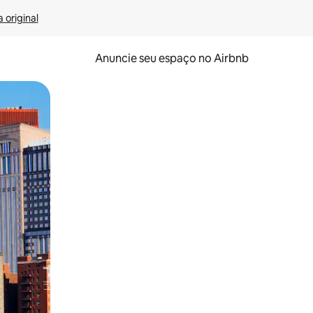
 original
Anuncie seu espaço no Airbnb
 deslizando o dedo na tela.