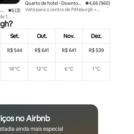
Quarto de hotel ⋅ Downtow
4,66 de uma avaliação m
4,66 (960)
n Pittsburgh
Vista para o centro de Pittsburgh +
ções
sbu
5 de uma avaliação média de 5, 3 avaliações
5 (3)
restaurante. Bar. Piscina.
de 1
rgh?
Set.
Out.
Nov.
Dez.
R$ 544
R$ 641
R$ 641
R$ 539
18 °C
12 °C
6 °C
1 °C
iços no Airbnb
stadia ainda mais especial