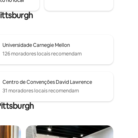
to no local
península. Lareira a gás transparente!
Portas de pátio e decks envolventes!
Pittsburgh
Universidade Carnegie Mellon
126 moradores locais recomendam
Centro de Convenções David Lawrence
31 moradores locais recomendam
ittsburgh
os hóspedes