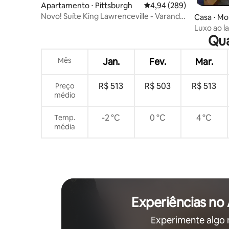
Apartamento ⋅ Pittsburgh
4,94 de uma avaliação m
4,94 (289)
Novo! Suíte King Lawrenceville - Varanda
Casa ⋅ M
enorme
Luxo ao l
Qua
espetacul
Mês
Jan.
Fev.
Mar.
R$ 513
R$ 503
R$ 513
Preço
médio
-2 °C
0 °C
4 °C
Temp.
média
Experiências no
Experimente algo