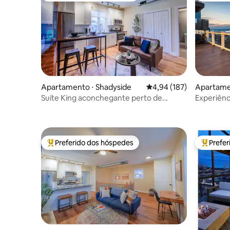
Apartamento ⋅ Shadyside
4,94 de uma avaliação m
4,94 (187)
Apartame
n
Suíte King aconchegante perto de
Experiênc
Walnut
caminhada
Preferido dos hóspedes
Prefe
Entre os melhores preferidos dos hóspedes
Entre os