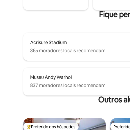
totalmente abastecido Estacionamento
Atendime
gratuito
Fique per
Acrisure Stadium
365 moradores locais recomendam
Museu Andy Warhol
837 moradores locais recomendam
Outros a
Preferido dos hóspedes
Preferid
Entre os melhores preferidos dos hóspedes
Preferid