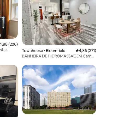
ções
,98 de uma avaliação média de 5, 206 avaliações
4,98 (206)
stas
Townhouse ⋅ Bloomfield
4,86 de uma avaliação 
4,86 (271)
BANHEIRA DE HIDROMASSAGEM Cama
king size Luxuoso 2 camas em localização
PRIVILEGIADA