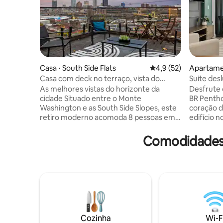
Casa ⋅ South Side Flats
4,9 de uma avaliação 
4,9 (52)
Apartamen
Casa com deck no terraço, vista do
Suite des
horizonte, acomoda 8
e terraço
As melhores vistas do horizonte da
Desfrute 
cidade Situado entre o Monte
BR Pentho
Washington e as South Side Slopes, este
coração d
retiro moderno acomoda 8 pessoas em 3
edifício 
quartos, com um deck privativo no
passos de 
terraço com vista para o horizonte.
opções de
Comodidades 
Relaxe na sala de estar de conceito
mais vibrant
aberto ou divirta-se no pátio dos fundos
king size
— ideal para famílias, grupos e viajantes
viscoelás
de negócios que buscam conforto,
1 cama ret
design e uma vista da qual você não vai
desmontáv
parar de falar. 4 camas queen, 3
na cobertura) Máquina de l
banheiros completos Wi-Fi rápido e
roupa⭐ gr
espaço de trabalho dedicado Deck no
⭐Estacion
Cozinha
Wi-F
terraço e pátio dos fundos Bar de café
⭐Escrivan