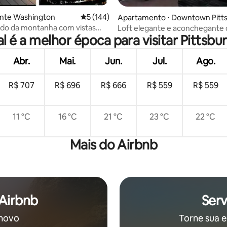
édia de 5, 289 avaliações
onte Washington
5 de uma avaliação média de 5, 144 avalia
5 (144)
Apartamento ⋅ Downtown Pitt
rgh
ado da montanha com vistas
Loft elegante e aconchegante 
l é a melhor época para visitar Pittsbu
ares
quarto na Penn Ave
Abr.
Mai.
Jun.
Jul.
Ago.
R$ 707
R$ 696
R$ 666
R$ 559
R$ 559
11 °C
16 °C
21 °C
23 °C
22 °C
Mais do Airbnb
 Airbnb
Serv
 novo
Torne sua e