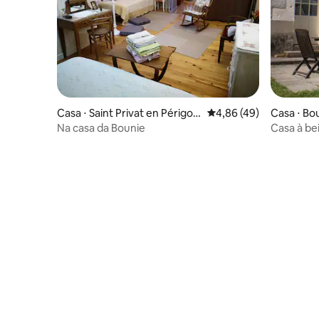
Casa ⋅ Saint Privat en Périgor
4,86 de uma avaliação 
4,86 (49)
Casa ⋅ Bo
d
Na casa da Bounie
Casa à bei