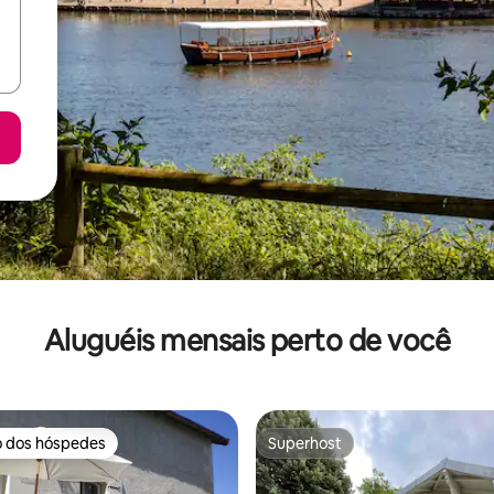
Aluguéis mensais perto de você
o dos hóspedes
Superhost
o dos hóspedes
Superhost