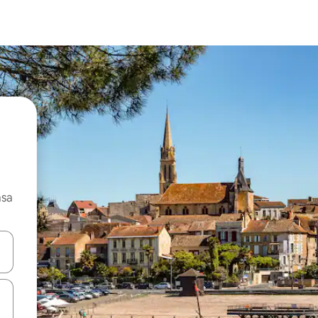
asa
ore-os usando as seta para cima e para baixo do teclado ou tocando e