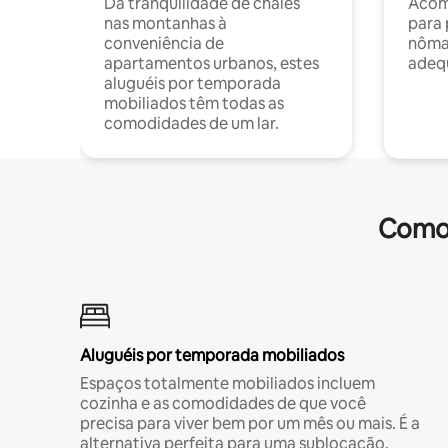
Da tranquilidade de chalés
Acom
nas montanhas à
para 
conveniência de
nôma
apartamentos urbanos, estes
adequ
aluguéis por temporada
mobiliados têm todas as
comodidades de um lar.
Comod
Aluguéis por temporada mobiliados
Espaços totalmente mobiliados incluem
cozinha e as comodidades de que você
precisa para viver bem por um mês ou mais. É a
alternativa perfeita para uma sublocação.