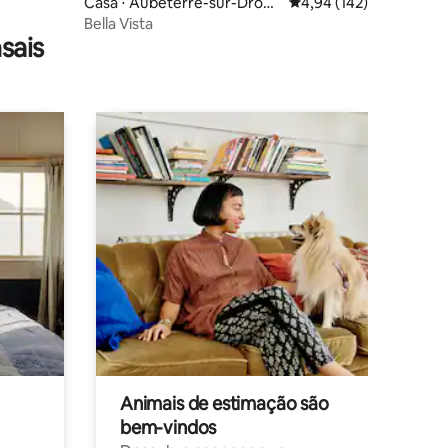
Casa ⋅ Aubeterre-sur-Dronn
4,94 de uma avaliação 
4,94 (142)
e
Bella Vista
sais
Animais de estimação são
bem-vindos