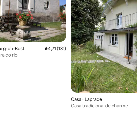
média de 5, 49 avaliações
urg-du-Bost
4,71 de uma avaliação média de 5, 131 avalia
4,71 (131)
ra do rio
Casa ⋅ Laprade
Casa tradicional de charme