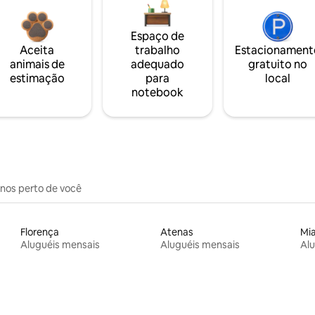
Espaço de
Aceita
trabalho
Estacionament
animais de
adequado
gratuito no
estimação
para
local
notebook
inos perto de você
Florença
Atenas
Mi
Aluguéis mensais
Aluguéis mensais
Alu