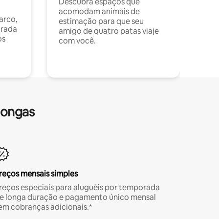
Descubra espaços que
acomodam animais de
arco,
estimação para que seu
orada
amigo de quatro patas viaje
os
com você.
longas
reços mensais simples
reços especiais para aluguéis por temporada
e longa duração e pagamento único mensal
em cobranças adicionais.*