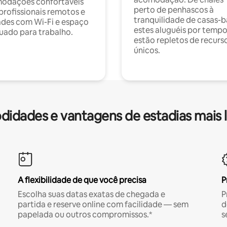
odações confortáveis
perto de penhascos à
profissionais remotos e
tranquilidade de casas-b
des com Wi-Fi e espaço
estes aluguéis por temp
ado para trabalho.
estão repletos de recurs
únicos.
idades e vantagens de estadias mais 
A flexibilidade de que você precisa
P
Escolha suas datas exatas de chegada e
P
partida e reserve online com facilidade — sem
d
papelada ou outros compromissos.*
s