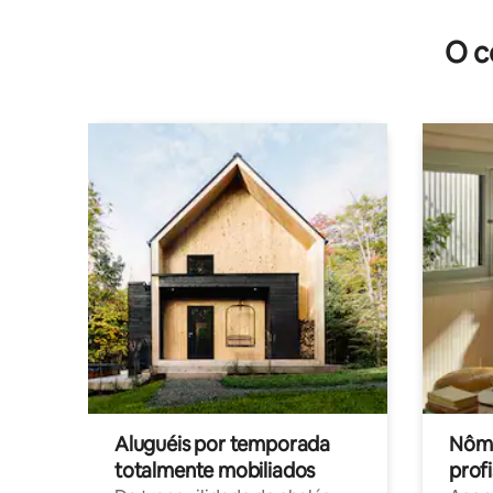
O c
Aluguéis por temporada
Nôma
totalmente mobiliados
profi