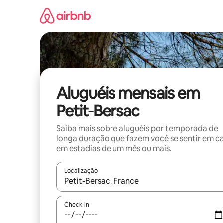
Pular
para
o
conteúdo
Aluguéis mensais em
Petit-Bersac
Saiba mais sobre aluguéis por temporada de
longa duração que fazem você se sentir em c
em estadias de um mês ou mais.
Localização
Quando os resultados estiverem disponíveis, expl
Check-in