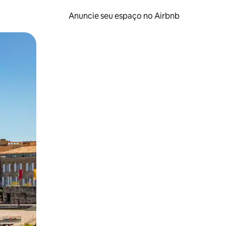
Anuncie seu espaço no Airbnb
 deslizando o dedo na tela.