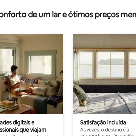
onforto de um lar e ótimos preços men
des digitais e
Satisfação incluída
ssionais que viajam
Às vezes, o destino é a
acomodação. De chalés