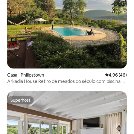
Casa ⋅ Philipstown
4,96 de uma a
4,96 (46)
Arkadia House Retiro de meados do século com piscina e
vista
Superhost
Superhost