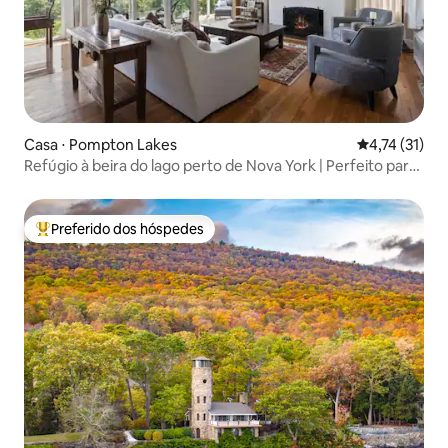
Casa ⋅ Pompton Lakes
4,74 de uma a
4,74 (31)
Refúgio à beira do lago perto de Nova York | Perfeito para
a Copa do Mundo!
Preferido dos hóspedes
Entre os melhores preferidos dos hóspedes