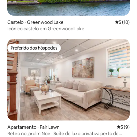
Castelo ⋅ Greenwood Lake
5 de uma a
5 (10)
Icônico castelo em Greenwood Lake
Preferido dos hóspedes
Preferido dos hóspedes
Apartamento ⋅ Fair Lawn
5 de uma 
5 (9)
Retiro no jardim Noir | Suíte de luxo privativa perto de