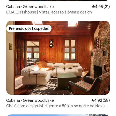
Cabana ⋅ Greenwood Lake
4,95 de uma a
4,95 (21)
EXIA Glasshouse | Vistas, acesso à praia e design
Preferido dos hóspedes
Preferido dos hóspedes
Cabana ⋅ Greenwood Lake
4,92 de uma a
4,92 (38)
Chalé com design inteligente a 80 km ao norte de Nova
York