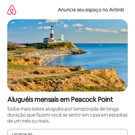
Pular
para
Anuncie seu espaço no Airbnb
o
conteúdo
Aluguéis mensais em Peacock Point
Saiba mais sobre aluguéis por temporada de longa
duração que fazem você se sentir em casa em estadias
de um mês ou mais.
Localização