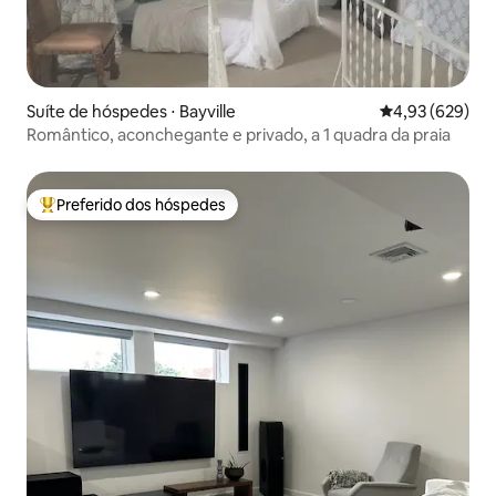
Suíte de hóspedes ⋅ Bayville
4,93 de uma ava
4,93 (629)
Romântico, aconchegante e privado, a 1 quadra da praia
Preferido dos hóspedes
Entre os melhores preferidos dos hóspedes