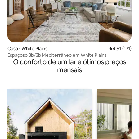
Casa ⋅ White Plains
4,91 de uma av
4,91 (171)
Espaçoso 3b/3b Mediterrâneo em White Plains
O conforto de um lar e ótimos preços
mensais