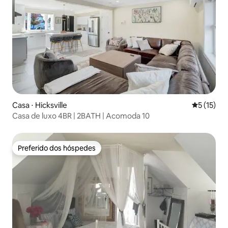
Casa ⋅ Hicksville
5 de uma a
5 (15)
Casa de luxo 4BR | 2BATH | Acomoda 10
Preferido dos hóspedes
Preferido dos hóspedes