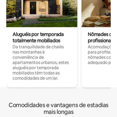
Aluguéis por temporada
Nômades digit
totalmente mobiliados
profissionais 
Da tranquilidade de chalés
Acomodações c
nas montanhas à
para profission
conveniência de
nômades com W
apartamentos urbanos, estes
adequado para 
aluguéis por temporada
mobiliados têm todas as
comodidades de um lar.
Comodidades e vantagens de estadias
mais longas