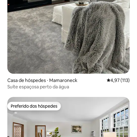
Casa de hóspedes ⋅ Mamaroneck
4,97 de uma av
4,97 (113)
Suíte espaçosa perto da água
Preferido dos hóspedes
Preferido dos hóspedes