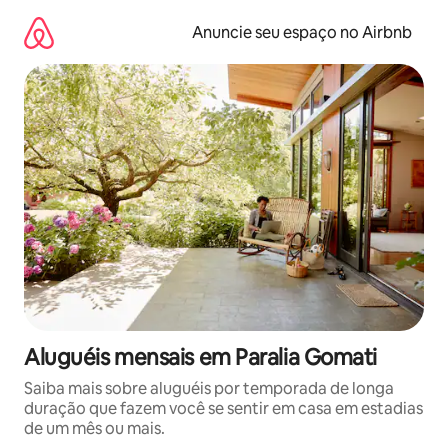
Pular
para
Anuncie seu espaço no Airbnb
o
conteúdo
Aluguéis mensais em Paralia Gomati
Saiba mais sobre aluguéis por temporada de longa
duração que fazem você se sentir em casa em estadias
de um mês ou mais.