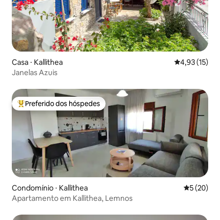
Casa ⋅ Kallithea
4,93 de uma a
4,93 (15)
Janelas Azuis
Preferido dos hóspedes
Entre os melhores preferidos dos hóspedes
Condomínio ⋅ Kallithea
5 de uma a
5 (20)
Apartamento em Kallithea, Lemnos