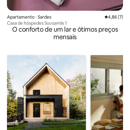
Apartamento ⋅ Sardes
4,86 de uma 
4,86 (7)
Casa de hóspedes Sousamlis 1
O conforto de um lar e ótimos preços
mensais