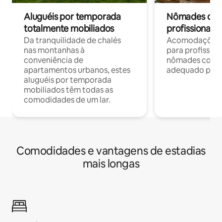
Aluguéis por temporada
Nômades digit
totalmente mobiliados
profissionais 
Da tranquilidade de chalés
Acomodações c
nas montanhas à
para profission
conveniência de
nômades com W
apartamentos urbanos, estes
adequado para 
aluguéis por temporada
mobiliados têm todas as
comodidades de um lar.
Comodidades e vantagens de estadias
mais longas