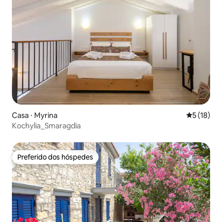
Casa ⋅ Myrina
5 de uma a
5 (18)
Kochylia_Smaragdia
Preferido dos hóspedes
Preferido dos hóspedes