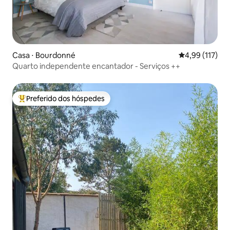
Casa ⋅ Bourdonné
4,99 de uma av
4,99 (117)
Quarto independente encantador - Serviços ++
Preferido dos hóspedes
Entre os melhores preferidos dos hóspedes