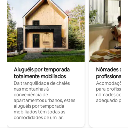
Aluguéis por temporada
Nômades digit
totalmente mobiliados
profissionais 
Da tranquilidade de chalés
Acomodações c
nas montanhas à
para profission
conveniência de
nômades com W
apartamentos urbanos, estes
adequado para 
aluguéis por temporada
mobiliados têm todas as
comodidades de um lar.