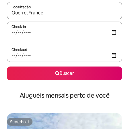
Localização
Quando os resultados estiverem disponíveis, explore-os usando
Check-in
Checkout
Buscar
Aluguéis mensais perto de você
Superhost
Superhost