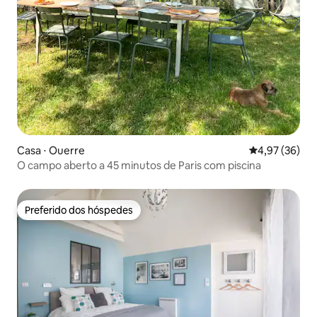
Casa ⋅ Ouerre
4,97 de uma a
4,97 (36)
O campo aberto a 45 minutos de Paris com piscina
Preferido dos hóspedes
Preferido dos hóspedes