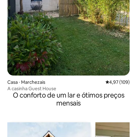
Casa ⋅ Marchezais
4,97 de uma av
4,97 (109)
A casinha Guest House
O conforto de um lar e ótimos preços
mensais