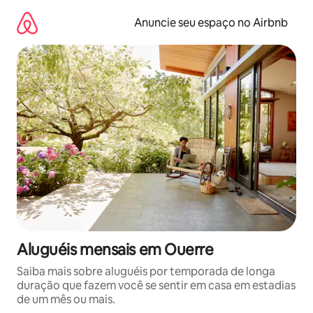
Pular
para
Anuncie seu espaço no Airbnb
o
conteúdo
Aluguéis mensais em Ouerre
Saiba mais sobre aluguéis por temporada de longa
duração que fazem você se sentir em casa em estadias
de um mês ou mais.