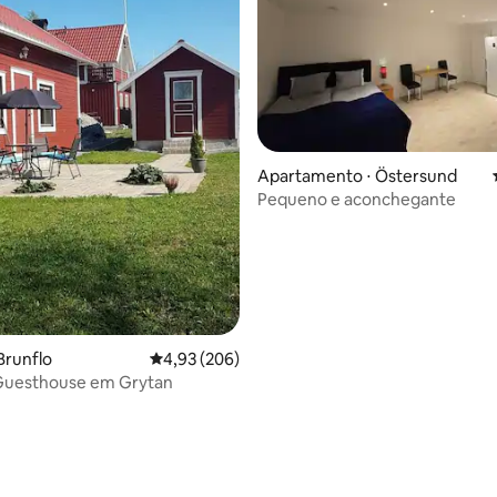
Apartamento ⋅ Östersund
Pequeno e aconchegante
Brunflo
4,93 de uma avaliação média de 5, 206 avalia
4,93 (206)
média de 5, 78 avaliações
 Guesthouse em Grytan