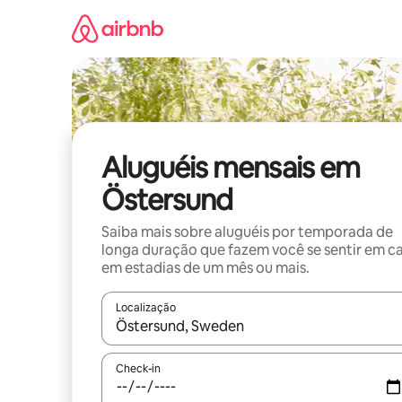
Pular
para
o
conteúdo
Aluguéis mensais em
Östersund
Saiba mais sobre aluguéis por temporada de
longa duração que fazem você se sentir em c
em estadias de um mês ou mais.
Localização
Quando os resultados estiverem disponíveis, expl
Check-in