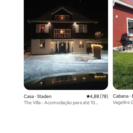
Cabana ⋅ 
Casa ⋅ Staden
4,88 de uma avaliação 
4,88 (78)
Vagelins
The Villa - Acomodação para até 10
pessoas