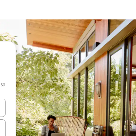
asa
ore-os usando as seta para cima e para baixo do teclado ou tocando e