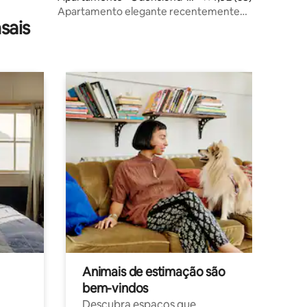
denskog
Apartamento elegante recentemente
sais
renovado, localizado no centro
Animais de estimação são
bem-vindos
Descubra espaços que