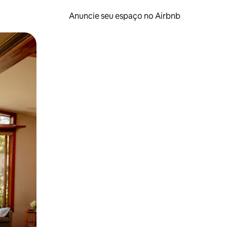
Anuncie seu espaço no Airbnb
 deslizando o dedo na tela.