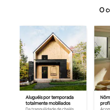
O c
Aluguéis por temporada
Nôma
totalmente mobiliados
profi
Da tranquilidade de chalés
Acom