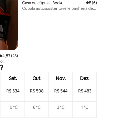
Casa de cúpula ⋅ Bodø
5 de uma avaliaçã
5 (6)
Cúpula autossustentável e banheira de
hidromassagem
ções
4,87 de uma avaliação média de 5, 23 avaliações
4,87 (23)
ão
?
Set.
Out.
Nov.
Dez.
R$ 534
R$ 508
R$ 544
R$ 483
10 °C
6 °C
3 °C
1 °C