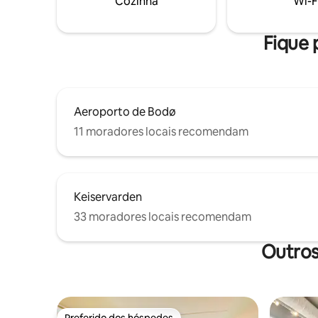
Cozinha
Wi-F
externa, 
roupa com
Fique 
Aeroporto de Bodø
11 moradores locais recomendam
Keiservarden
33 moradores locais recomendam
Outros
Preferido dos hóspedes