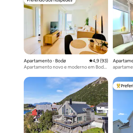
Preferido dos hóspedes
Apartamento ⋅ Bodø
4,9 de uma avaliação 
4,9 (93)
Apartame
Apartamento novo e moderno em Bodø!
apartame
Localização privilegiada
serviço d
Prefe
Entre os