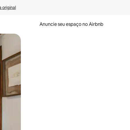
 original
Anuncie seu espaço no Airbnb
 deslizando o dedo na tela.