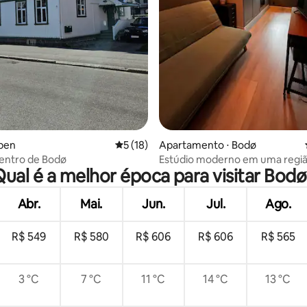
ppen
5 de uma avaliação média de 5, 18 avalia
5 (18)
Apartamento ⋅ Bodø
entro de Bodø
Estúdio moderno em uma regi
Qual é a melhor época para visitar Bodø
tranquila
Abr.
Mai.
Jun.
Jul.
Ago.
R$ 549
R$ 580
R$ 606
R$ 606
R$ 565
3 °C
7 °C
11 °C
14 °C
13 °C