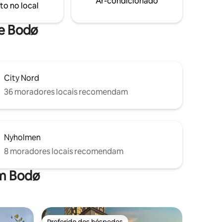
Ar-condicionado
to no local
de Bodø
City Nord
36 moradores locais recomendam
Nyholmen
8 moradores locais recomendam
em Bodø
Preferido dos hóspedes