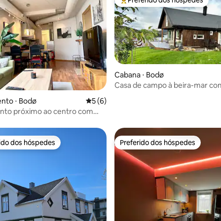
Entre os melhores preferidos d
Cabana ⋅ Bodø
Casa de campo à beira-mar co
de caminhada agradáveis
média de 5, 93 avaliações
nto ⋅ Bodø
5 de uma avaliação média de 5, 6 avalia
5 (6)
nto próximo ao centro com
e traslado
rido dos hóspedes
Preferido dos hóspedes
 melhores preferidos dos hóspedes
Preferido dos hóspedes