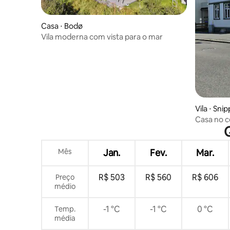
Casa ⋅ Bodø
Vila moderna com vista para o mar
Vila ⋅ Sni
Casa no c
Mês
Jan.
Fev.
Mar.
R$ 503
R$ 560
R$ 606
Preço
médio
-1 °C
-1 °C
0 °C
Temp.
média