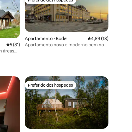
os hóspedes
Preferido dos hóspedes
Apartamento ⋅ Bodø
4,89 de uma avaliação
4,89 (18)
Apartamento novo e moderno bem no
5 de uma avaliação média de 5, 31 avaliações
5 (31)
centro de Bodø
m áreas
ções
Preferido dos hóspedes
Preferido dos hóspedes