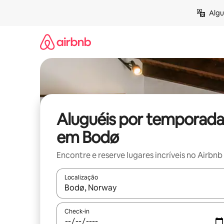
Pular
Algu
para
o
conteúdo
Aluguéis por temporada
em Bodø
Encontre e reserve lugares incríveis no Airbnb
Localização
Quando os resultados estiverem disponíveis, expl
Check-in