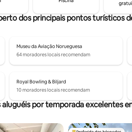
i
Piscina
gratui
Wi-Fi, TV, máquina de lavar
 tudo o que você precisa.
perto dos principais pontos turísticos 
Museu da Aviação Norueguesa
64 moradores locais recomendam
Royal Bowling & Biljard
10 moradores locais recomendam
 aluguéis por temporada excelentes 
Preferido dos hóspedes