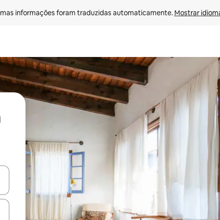
mas informações foram traduzidas automaticamente. 
Mostrar idioma
ore-os usando as seta para cima e para baixo do teclado ou tocando e