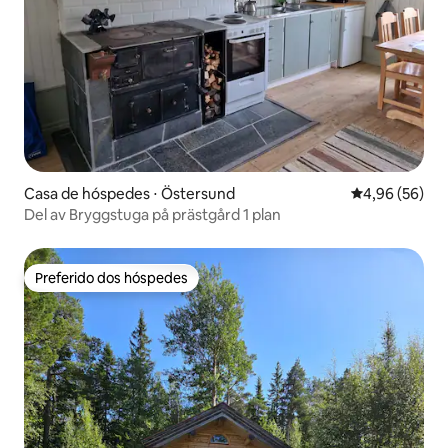
Casa de hóspedes ⋅ Östersund
4,96 de uma a
4,96 (56)
Del av Bryggstuga på prästgård 1 plan
Preferido dos hóspedes
Preferido dos hóspedes