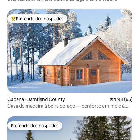
Preferido dos hóspedes
Entre os melhores preferidos dos hóspedes
Cabana ⋅ Jamtland County
4,98 de uma a
4,98 (65)
Casa de madeira à beira do lago — conforto em meio à
natureza
Preferido dos hóspedes
Preferido dos hóspedes