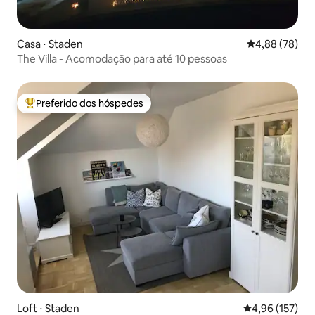
Casa ⋅ Staden
4,88 de uma a
4,88 (78)
The Villa - Acomodação para até 10 pessoas
Preferido dos hóspedes
Entre os melhores preferidos dos hóspedes
Loft ⋅ Staden
4,96 de uma av
4,96 (157)