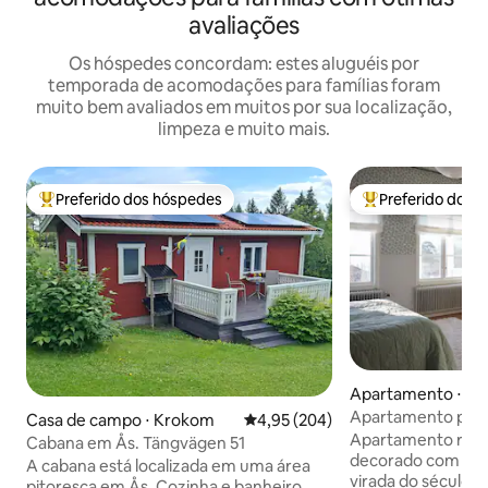
avaliações
Os hóspedes concordam: estes aluguéis por
temporada de acomodações para famílias foram
muito bem avaliados em muitos por sua localização,
limpeza e muito mais.
Preferido dos hóspedes
Preferido dos 
Entre os melhores preferidos dos hóspedes
Entre os melhore
Apartamento ⋅ Fr
Apartamento própr
Casa de campo ⋅ Krokom
4,95 de uma avaliação média de 
4,95 (204)
do século
Apartamento rec
Cabana em Ås. Tängvägen 51
decorado com bom
A cabana está localizada em uma área
virada do século. 
pitoresca em Ås. Cozinha e banheiro