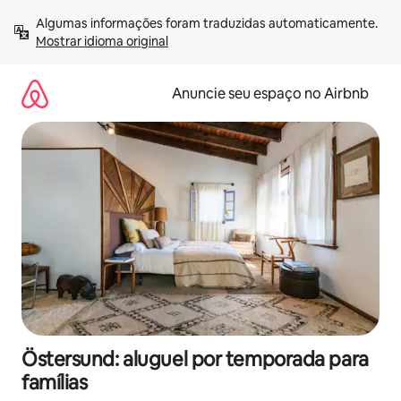
Pular
Algumas informações foram traduzidas automaticamente. 
para
Mostrar idioma original
o
conteúdo
Anuncie seu espaço no Airbnb
Östersund: aluguel por temporada para
famílias