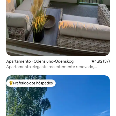
Apartamento ⋅ Odenslund-Odenskog
4,92 de uma a
4,92 (37)
Apartamento elegante recentemente renovado,
localizado no centro
Preferido dos hóspedes
Entre os melhores preferidos dos hóspedes