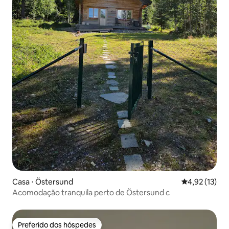
Casa ⋅ Östersund
4,92 de uma a
4,92 (13)
Acomodação tranquila perto de Östersund c
Preferido dos hóspedes