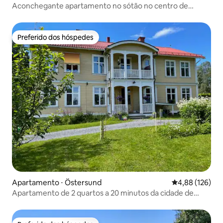
Aconchegante apartamento no sótão no centro de
Östersund
Preferido dos hóspedes
Preferido dos hóspedes
Apartamento ⋅ Östersund
4,88 de uma av
4,88 (126)
Apartamento de 2 quartos a 20 minutos da cidade de
Östersund.