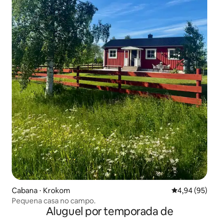
Cabana ⋅ Krokom
4,94 de uma a
4,94 (95)
Pequena casa no campo.
Aluguel por temporada de