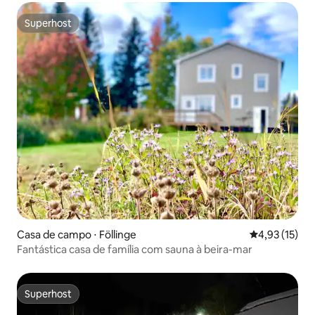
Superhost
Superhost
Casa de campo ⋅ Föllinge
4,93 de uma a
4,93 (15)
Fantástica casa de família com sauna à beira-mar
Superhost
Superhost