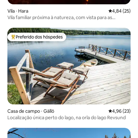
Vila ⋅ Hara
4,84 de uma a
4,84 (25)
Vila familiar próxima à natureza, com vista para as
montanhas e lareira
Preferido dos hóspedes
Entre os melhores preferidos dos hóspedes
Casa de campo ⋅ Gällö
4,96 de uma a
4,96 (23)
Localização única perto do lago, na orla do lago Revsund