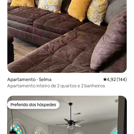
Apartamento ⋅ Selma
4,92 de uma av
4,92 (144)
Apartamento inteiro de 2 quartos e 2 banheiros
Preferido dos hóspedes
Preferido dos hóspedes