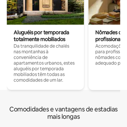
Aluguéis por temporada
Nômades digit
totalmente mobiliados
profissionais 
Da tranquilidade de chalés
Acomodações c
nas montanhas à
para profission
conveniência de
nômades com W
apartamentos urbanos, estes
adequado para 
aluguéis por temporada
mobiliados têm todas as
comodidades de um lar.
Comodidades e vantagens de estadias
mais longas