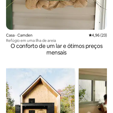
Casa ⋅ Camden
4,96 de uma a
4,96 (23)
Refúgio em uma ilha de areia
O conforto de um lar e ótimos preços
mensais