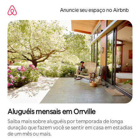
Pular
para
Anuncie seu espaço no Airbnb
o
conteúdo
Aluguéis mensais em Orrville
Saiba mais sobre aluguéis por temporada de longa
duração que fazem você se sentir em casa em estadias
de um mês ou mais.