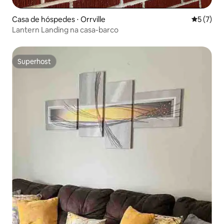
Casa de hóspedes ⋅ Orrville
5 de uma 
5 (7)
Lantern Landing na casa-barco
Superhost
Superhost