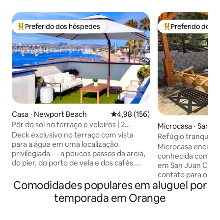
Preferido dos hóspedes
Preferido dos 
Entre os melhores preferidos dos hóspedes
Entre os melhore
Casa ⋅ Newport Beach
4,98 de uma avaliação média de 
4,98 (156)
Pôr do sol no terraço e veleiros | 2
Microcasa ⋅ San J
minutos até a areia · Ar-condicionado
Deck exclusivo no terraço com vista
Refúgio tranquilo 
para a água em uma localização
Microcasa encant
privilegiada — a poucos passos da areia,
conhecida como o
do píer, do porto de vela e dos cafés.
em San Juan Capistrano 
Harbor Lookout é um novo apartamento
contato para obter
de luxo de 3 quartos com design
Comodidades populares em aluguel por
necessárias. Alugu
moderno, ar-condicionado raro e uma
Desfrute de uma e
temporada em Orange
vista deslumbrante que poucos aluguéis
nesta pequena ca
em Newport oferecem. Preferido dos
projetada na bela 
hóspedes e entre os 1% melhores no