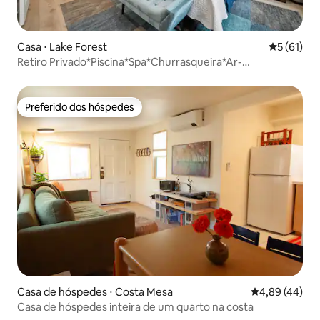
Casa ⋅ Lake Forest
5 de uma a
5 (61)
Retiro Privado*Piscina*Spa*Churrasqueira*Ar-
condicionado*Disney 20 mn*TVs
Preferido dos hóspedes
Preferido dos hóspedes
Casa de hóspedes ⋅ Costa Mesa
4,89 de uma a
4,89 (44)
Casa de hóspedes inteira de um quarto na costa