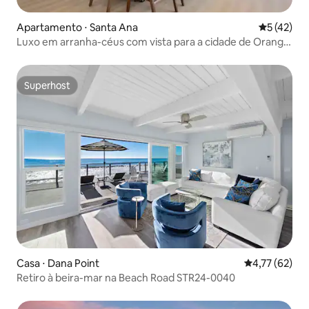
Apartamento ⋅ Santa Ana
5 de uma a
5 (42)
Luxo em arranha-céus com vista para a cidade de Orange
County
Superhost
Superhost
Casa ⋅ Dana Point
4,77 de uma a
4,77 (62)
Retiro à beira-mar na Beach Road STR24-0040