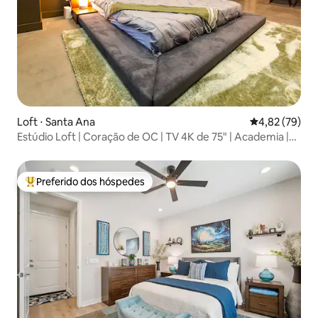
Loft ⋅ Santa Ana
4,82 de uma a
4,82 (79)
Estúdio Loft | Coração de OC | TV 4K de 75" | Academia |
AC
Preferido dos hóspedes
Entre os melhores preferidos dos hóspedes