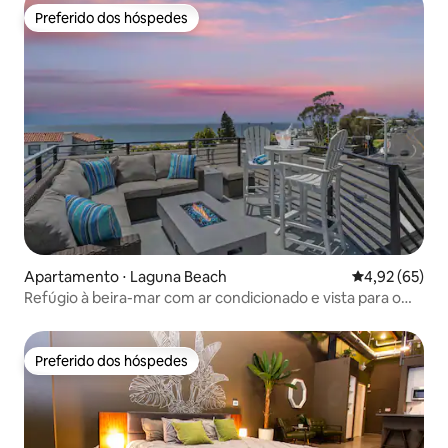
Preferido dos hóspedes
Preferido dos hóspedes
Apartamento ⋅ Laguna Beach
4,92 de uma a
4,92 (65)
Refúgio à beira-mar com ar condicionado e vista para o
mar
Preferido dos hóspedes
Preferido dos hóspedes