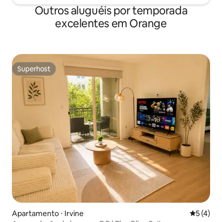
Outros aluguéis por temporada
excelentes em Orange
Superhost
Superhost
Apartamento ⋅ Irvine
5 de uma 
5 (4)