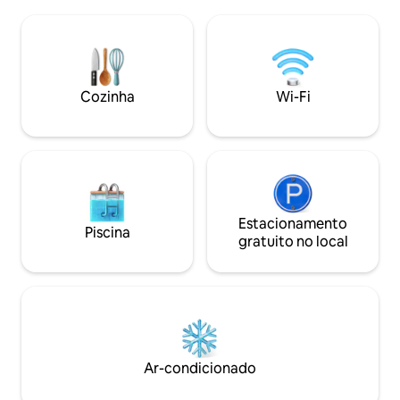
Faça um passeio de
Airbnb. Beba vinho e veja os veleiros
até o centro histór
brilharem ao pôr do sol. Um retiro onde
Street, repleta de
você não precisa de carro, projetado
lojas. A poucos min
para um luxo descontraído. Destaques
este retiro aconc
✓ Vista para o porto no terraço ✓ Ar
perfeita para uma
Cozinha
Wi-Fi
condicionado refrescante ✓ Garagem +
uma escapadinha 
Veículo elétrico⚡ ✓ King + 2 Queens ✓
uma redefinição tr
TV de 75" + música + Wi-Fi rápido ✓
Lareira aconchegante As datas acabam
rápido!
Estacionamento
Piscina
gratuito no local
Ar-condicionado