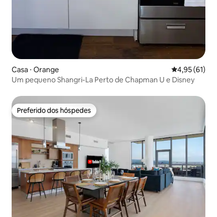
Casa ⋅ Orange
4,95 de uma a
4,95 (61)
Um pequeno Shangri-La Perto de Chapman U e Disney
Preferido dos hóspedes
Preferido dos hóspedes