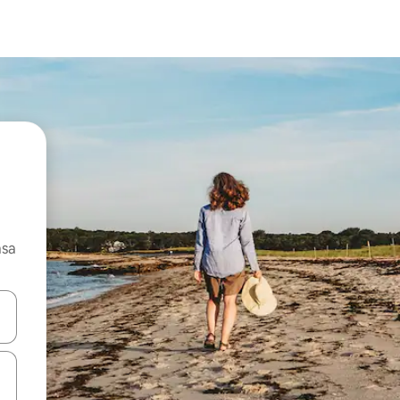
asa
ore-os usando as seta para cima e para baixo do teclado ou tocando e