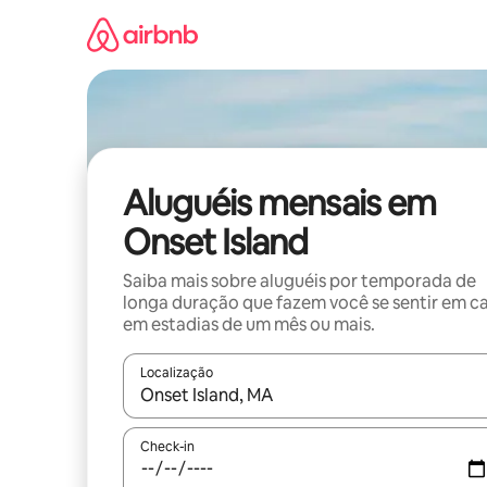
Pular
para
o
conteúdo
Aluguéis mensais em
Onset Island
Saiba mais sobre aluguéis por temporada de
longa duração que fazem você se sentir em c
em estadias de um mês ou mais.
Localização
Quando os resultados estiverem disponíveis, expl
Check-in