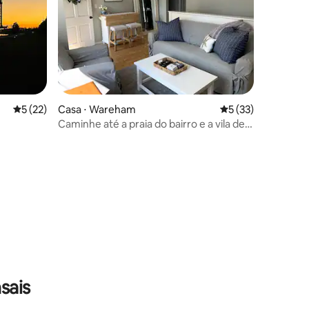
5 de uma avaliação média de 5, 22 avaliações
5 (22)
Casa ⋅ Wareham
5 de uma avaliação
5 (33)
Caminhe até a praia do bairro e a vila de
Onset.
ções
sais