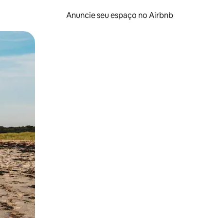
Anuncie seu espaço no Airbnb
 deslizando o dedo na tela.