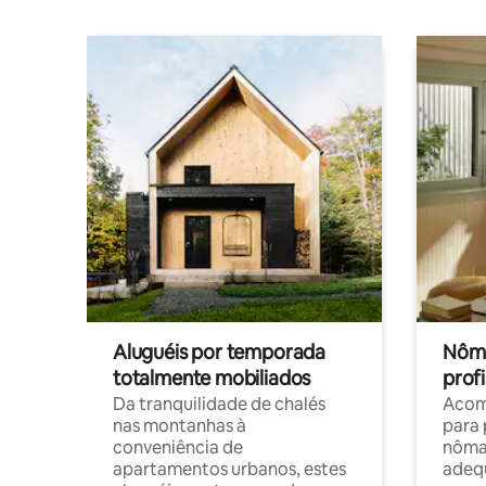
Aluguéis por temporada
Nôma
totalmente mobiliados
profi
Da tranquilidade de chalés
Acom
nas montanhas à
para 
conveniência de
nôma
apartamentos urbanos, estes
adequ