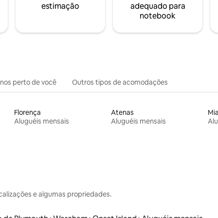
estimação
adequado para
notebook
inos perto de você
Outros tipos de acomodações
Florença
Atenas
Mi
Aluguéis mensais
Aluguéis mensais
Alu
calizações e algumas propriedades.