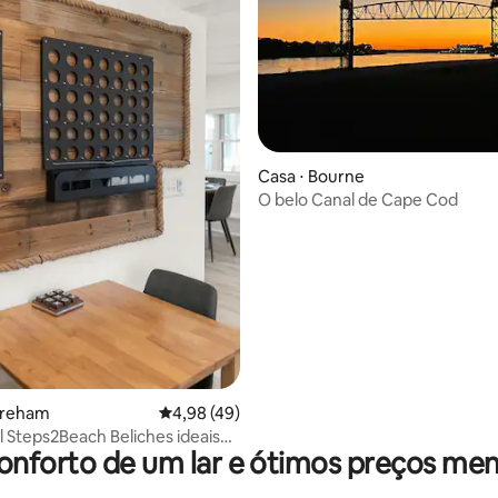
média de 5, 55 avaliações
Casa ⋅ Bourne
O belo Canal de Cape Cod
areham
4,98 de uma avaliação média de 5, 49 avalia
4,98 (49)
Steps2Beach Beliches ideais
onforto de um lar e ótimos preços men
ais de estimação e crianças!