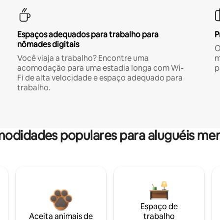
Espaços adequados para trabalho para
P
nômades digitais
O
Você viaja a trabalho? Encontre uma
m
acomodação para uma estadia longa com Wi-
p
Fi de alta velocidade e espaço adequado para
trabalho.
odidades populares para aluguéis men
Espaço de
Aceita animais de
trabalho