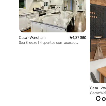
Casa ⋅ Wareham
4,87 de uma avaliação 
4,87 (55)
Sea Breeze | 4 quartos com acesso
privativo à praia
Casa ⋅ W
GameWall 
O c
para anim