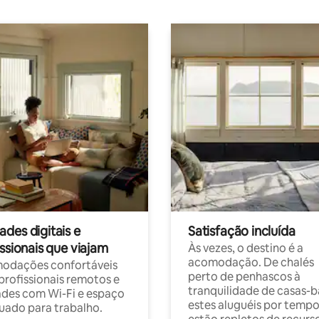
des digitais e
Satisfação incluída
ssionais que viajam
Às vezes, o destino é a
acomodação. De chalés
odações confortáveis
perto de penhascos à
profissionais remotos e
tranquilidade de casas-b
des com Wi-Fi e espaço
estes aluguéis por temp
ado para trabalho.