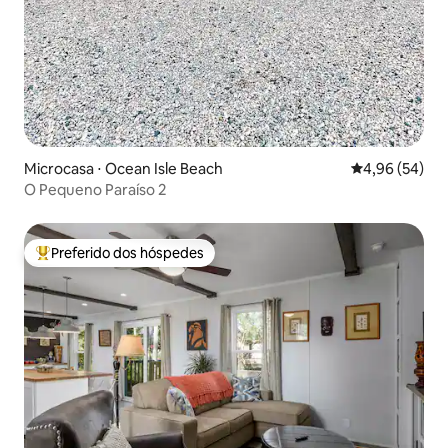
Microcasa ⋅ Ocean Isle Beach
4,96 de uma a
4,96 (54)
O Pequeno Paraíso 2
Preferido dos hóspedes
Entre os melhores preferidos dos hóspedes