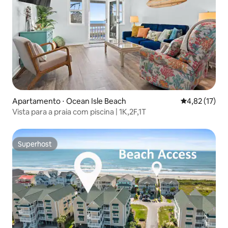
Apartamento ⋅ Ocean Isle Beach
4,82 de uma a
4,82 (17)
Vista para a praia com piscina | 1K,2F,1T
Superhost
Superhost