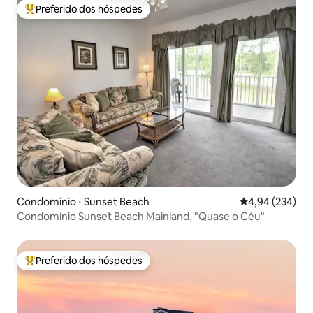
Preferido dos hóspedes
Entre os melhores preferidos dos hóspedes
Condomínio ⋅ Sunset Beach
4,94 de uma ava
4,94 (234)
Condomínio Sunset Beach Mainland, "Quase o Céu"
Preferido dos hóspedes
Entre os melhores preferidos dos hóspedes