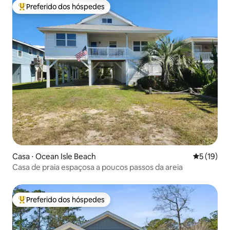
Preferido dos hóspedes
Entre os melhores preferidos dos hóspedes
Casa ⋅ Ocean Isle Beach
5 de uma a
5 (19)
Casa de praia espaçosa a poucos passos da areia
Preferido dos hóspedes
Entre os melhores preferidos dos hóspedes