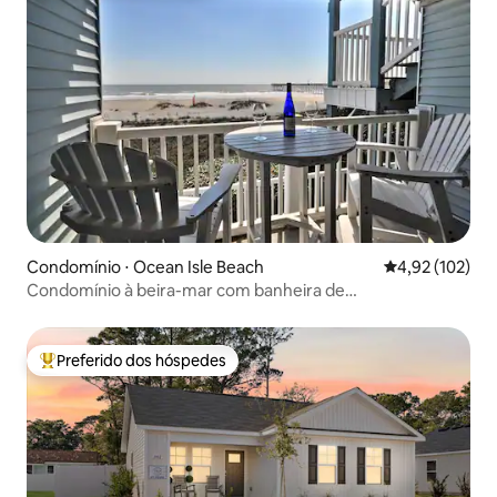
Condomínio ⋅ Ocean Isle Beach
4,92 de uma av
4,92 (102)
Condomínio à beira-mar com banheira de
hidromassagem no quarto
Preferido dos hóspedes
Entre os melhores preferidos dos hóspedes