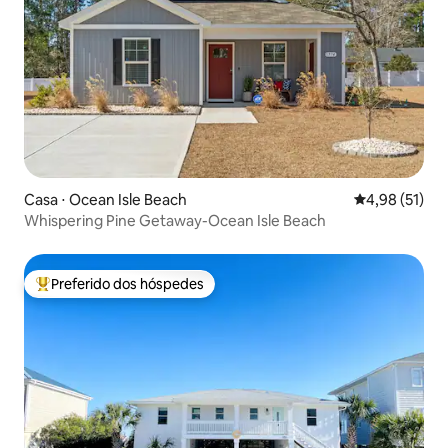
Casa ⋅ Ocean Isle Beach
4,98 de uma a
4,98 (51)
Whispering Pine Getaway-Ocean Isle Beach
Preferido dos hóspedes
Entre os melhores preferidos dos hóspedes