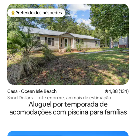
Preferido dos hóspedes
Entre os melhores preferidos dos hóspedes
Casa ⋅ Ocean Isle Beach
4,88 de uma av
4,88 (134)
Sand Dollars - Lote enorme, animais de estimação
Aluguel por temporada de
permitidos, estacionamento para barcos
acomodações com piscina para famílias