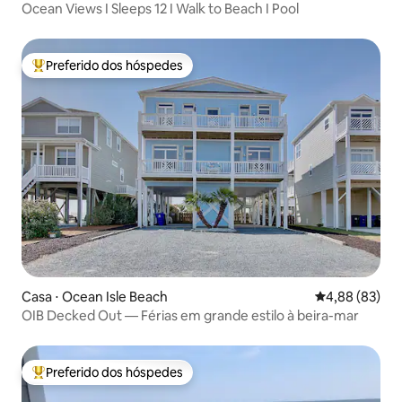
Ocean Views I Sleeps 12 I Walk to Beach I Pool
Preferido dos hóspedes
Entre os melhores preferidos dos hóspedes
Casa ⋅ Ocean Isle Beach
4,88 de uma a
4,88 (83)
OIB Decked Out — Férias em grande estilo à beira-mar
Preferido dos hóspedes
Entre os melhores preferidos dos hóspedes