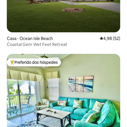
Casa ⋅ Ocean Isle Beach
4,98 de uma a
4,98 (52)
Coastal Gem Wet Feet Retreat
Preferido dos hóspedes
Entre os melhores preferidos dos hóspedes