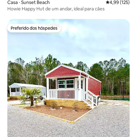
Casa ⋅ Sunset Beach
4,99 de uma av
4,99 (125)
Howie Happy Hut de um andar, ideal para cães
Preferido dos hóspedes
Preferido dos hóspedes