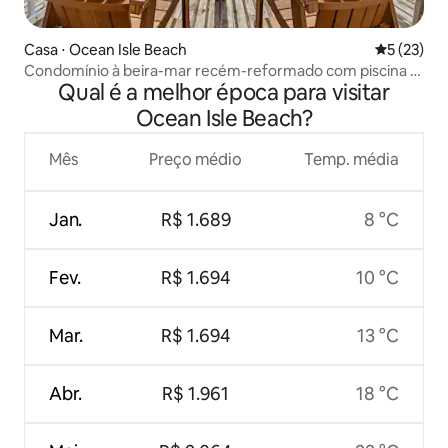
Casa ⋅ Ocean Isle Beach
5 de uma a
5 (23)
Condomínio à beira-mar recém-reformado com piscina -
Qual é a melhor época para visitar
6 vagas
Ocean Isle Beach?
Mês
Preço médio
Temp. média
Jan.
R$ 1.689
8 °C
Fev.
R$ 1.694
10 °C
Mar.
R$ 1.694
13 °C
Abr.
R$ 1.961
18 °C