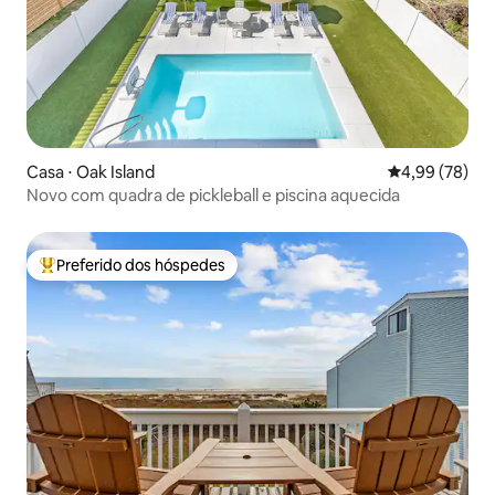
Casa ⋅ Oak Island
4,99 de uma a
4,99 (78)
Novo com quadra de pickleball e piscina aquecida
Preferido dos hóspedes
Entre os melhores preferidos dos hóspedes