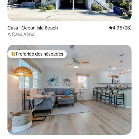
Casa ⋅ Ocean Isle Beach
4,96 de uma a
4,96 (28)
A Casa Alma
Preferido dos hóspedes
Entre os melhores preferidos dos hóspedes