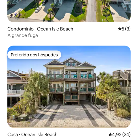
Condomínio ⋅ Ocean Isle Beach
5 de uma 
5 (3)
A grande fuga
Preferido dos hóspedes
Preferido dos hóspedes
Casa ⋅ Ocean Isle Beach
4,92 de uma a
4,92 (24)