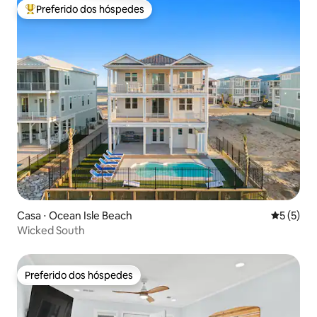
Preferido dos hóspedes
Entre os melhores preferidos dos hóspedes
Casa ⋅ Ocean Isle Beach
5 de uma 
5 (5)
Wicked South
Preferido dos hóspedes
Preferido dos hóspedes