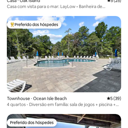
Casa ⋅ Oak Island
5 de uma a
5 (25)
Casa com vista para o mar: LayLow • Banheira de
hidromassagem, fliperama e golfe
Preferido dos hóspedes
Entre os melhores preferidos dos hóspedes
Townhouse ⋅ Ocean Isle Beach
5 de uma a
5 (39)
4 quartos - Diversão em família: sala de jogos + piscina +
fogueira a gás
Preferido dos hóspedes
Preferido dos hóspedes