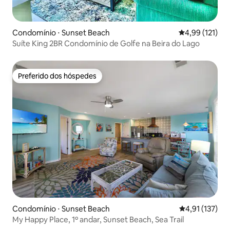
Condomínio ⋅ Sunset Beach
4,99 de uma av
4,99 (121)
Suíte King 2BR Condomínio de Golfe na Beira do Lago
Preferido dos hóspedes
Preferido dos hóspedes
Condomínio ⋅ Sunset Beach
4,91 de uma av
4,91 (137)
My Happy Place, 1º andar, Sunset Beach, Sea Trail