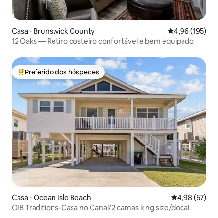
Casa ⋅ Brunswick County
4,96 de uma av
4,96 (195)
12 Oaks — Retiro costeiro confortável e bem equipado
Preferido dos hóspedes
Entre os melhores preferidos dos hóspedes
Casa ⋅ Ocean Isle Beach
4,98 de uma a
4,98 (57)
OIB Traditions-Casa no Canal/2 camas king size/doca!