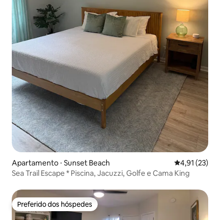
Apartamento ⋅ Sunset Beach
4,91 de uma a
4,91 (23)
Sea Trail Escape * Piscina, Jacuzzi, Golfe e Cama King
Preferido dos hóspedes
Preferido dos hóspedes