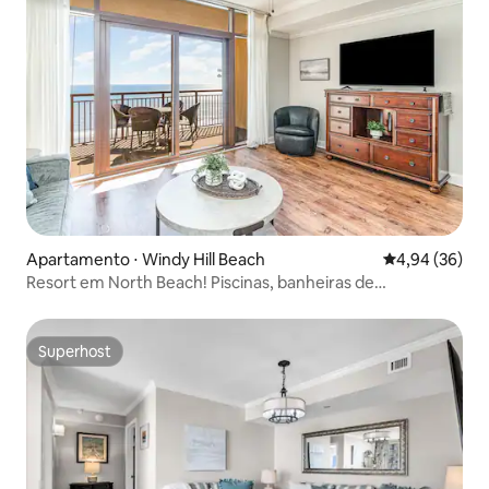
Apartamento ⋅ Windy Hill Beach
4,94 de uma a
4,94 (36)
Resort em North Beach! Piscinas, banheiras de
hidromassagem e spa no local
Superhost
Superhost