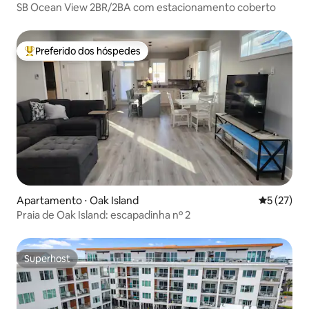
SB Ocean View 2BR/2BA com estacionamento coberto
Preferido dos hóspedes
Entre os melhores preferidos dos hóspedes
Apartamento ⋅ Oak Island
5 de uma a
5 (27)
Praia de Oak Island: escapadinha nº 2
Superhost
Superhost