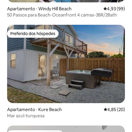
Apartamento ⋅ Windy Hill Beach
4,93 de uma a
4,93 (99)
50 Passos para Beach-Oceanfront 4 camas-3BR/2Bath
Preferido dos hóspedes
Preferido dos hóspedes
Apartamento ⋅ Kure Beach
4,85 de uma a
4,85 (20)
Mar azul-turquesa