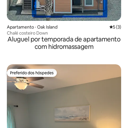
Apartamento ⋅ Oak Island
5 de uma 
5 (3)
Chalé costeiro Down
Aluguel por temporada de apartamento
com hidromassagem
Preferido dos hóspedes
Preferido dos hóspedes