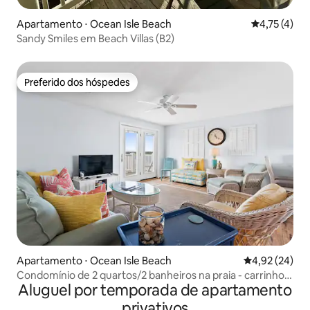
Apartamento ⋅ Ocean Isle Beach
4,75 de uma 
4,75 (4)
Sandy Smiles em Beach Villas (B2)
Preferido dos hóspedes
Preferido dos hóspedes
Apartamento ⋅ Ocean Isle Beach
4,92 de uma a
4,92 (24)
Condomínio de 2 quartos/2 banheiros na praia - carrinhos
Aluguel por temporada de apartamento
de golfe permitidos
privativos