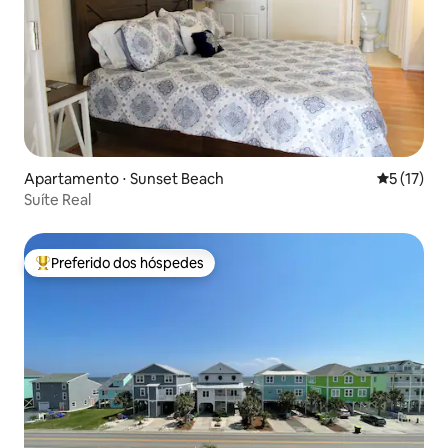
Apartamento ⋅ Sunset Beach
5 de uma a
5 (17)
Suíte Real
Preferido dos hóspedes
Entre os melhores preferidos dos hóspedes