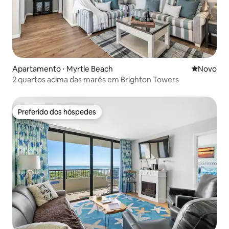
Apartamento ⋅ Myrtle Beach
Novo lugar
Novo
2 quartos acima das marés em Brighton Towers
Preferido dos hóspedes
Preferido dos hóspedes