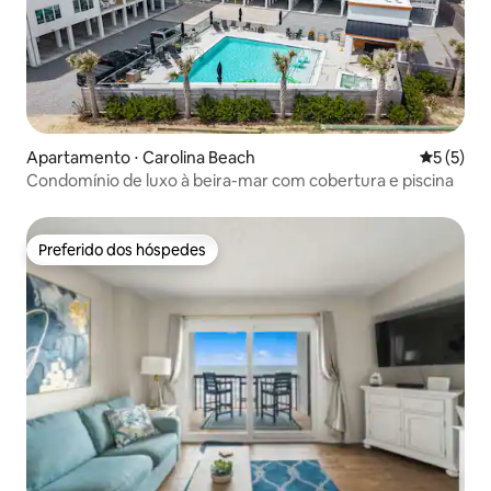
Apartamento ⋅ Carolina Beach
5 de uma 
5 (5)
Condomínio de luxo à beira-mar com cobertura e piscina
Preferido dos hóspedes
Preferido dos hóspedes