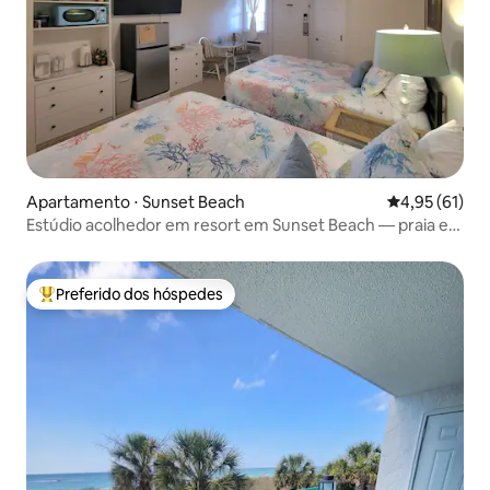
Apartamento ⋅ Sunset Beach
4,95 de uma a
4,95 (61)
Estúdio acolhedor em resort em Sunset Beach — praia e
golfe
Preferido dos hóspedes
Entre os melhores preferidos dos hóspedes