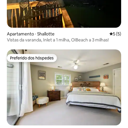
Apartamento ⋅ Shallotte
5 de uma 
5 (5)
Vistas da varanda, Inlet a 1 milha, OIBeach a 3 milhas!
Preferido dos hóspedes
Preferido dos hóspedes