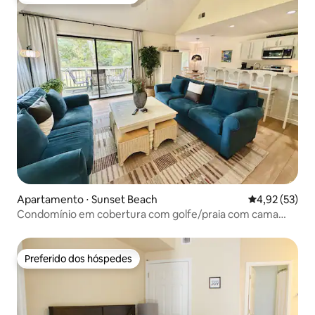
Preferido dos hóspedes
Apartamento ⋅ Sunset Beach
4,92 de uma a
4,92 (53)
Condomínio em cobertura com golfe/praia com cama
king size
Preferido dos hóspedes
Preferido dos hóspedes