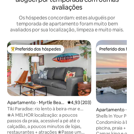
avaliações
Os hóspedes concordam: estes aluguéis por
temporada de apartamento foram muito bem
avaliados por sua localização, limpeza e muito mais.
Preferido dos hóspedes
Preferido dos hó
Entre os melhores preferidos dos hóspedes
Preferido dos hó
Apartamento ⋅ Myrtle Beac
4,93 de uma avaliação média de 
4,93 (203)
h
Tiki Paradise: rio lento à beira-mar e
Apartamento ⋅ Oc
banheiras de hidromassagem
❀A MELHOR localização: a poucos
Shells In Your Pock
passos da praia, acessível a pé até o
Condomínio à beira
calçadão, a poucos minutos de lojas,
piscina, praia + c
restaurantes + atrações ❀Passe um
Camas king e que