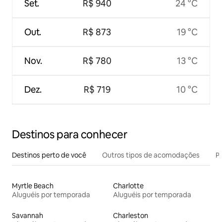
Set.
R$ 940
24 °C
Out.
R$ 873
19 °C
Nov.
R$ 780
13 °C
Dez.
R$ 719
10 °C
Destinos para conhecer
Destinos perto de você
Outros tipos de acomodações
Pr
Myrtle Beach
Charlotte
Aluguéis por temporada
Aluguéis por temporada
Savannah
Charleston