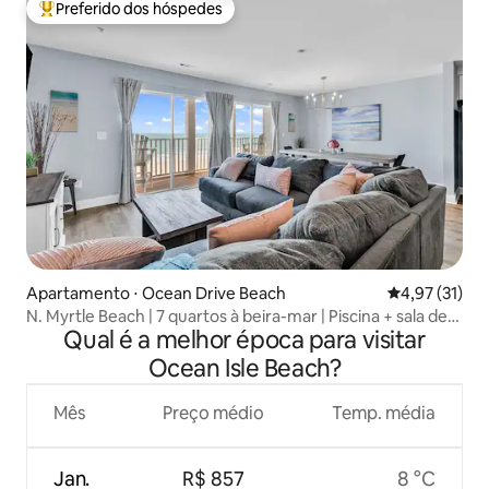
Preferido dos hóspedes
Entre os melhores preferidos dos hóspedes
Apartamento ⋅ Ocean Drive Beach
4,97 de uma a
4,97 (31)
N. Myrtle Beach | 7 quartos à beira-mar | Piscina + sala de
Qual é a melhor época para visitar
jogos
Ocean Isle Beach?
Mês
Preço médio
Temp. média
Jan.
R$ 857
8 °C