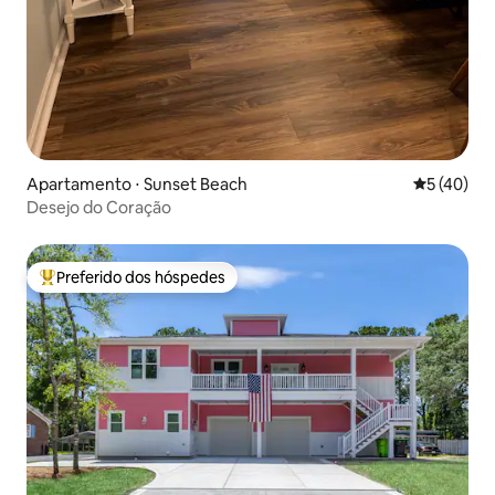
Apartamento ⋅ Sunset Beach
5 de uma a
5 (40)
Desejo do Coração
Preferido dos hóspedes
Entre os melhores preferidos dos hóspedes