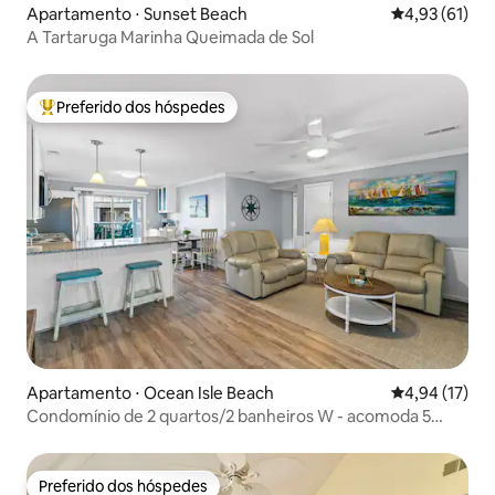
Apartamento ⋅ Sunset Beach
4,93 de uma a
4,93 (61)
A Tartaruga Marinha Queimada de Sol
Preferido dos hóspedes
Entre os melhores preferidos dos hóspedes
Apartamento ⋅ Ocean Isle Beach
4,94 de uma a
4,94 (17)
Condomínio de 2 quartos/2 banheiros W - acomoda 5
pessoas/carrinhos de golfe permitidos
Preferido dos hóspedes