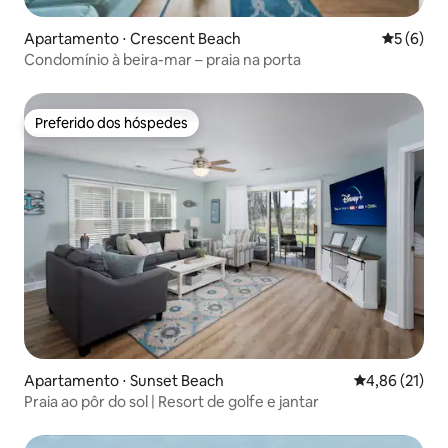
Apartamento ⋅ Crescent Beach
5 de uma 
5 (6)
Condomínio à beira-mar – praia na porta
Preferido dos hóspedes
Preferido dos hóspedes
Apartamento ⋅ Sunset Beach
4,86 de uma a
4,86 (21)
Praia ao pôr do sol | Resort de golfe e jantar