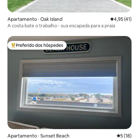
Apartamento ⋅ Oak Island
4,95 de uma a
4,95 (41)
A costa bate o trabalho - sua escapada para a praia
Preferido dos hóspedes
Entre os melhores preferidos dos hóspedes
Apartamento ⋅ Sunset Beach
5 de uma a
5 (18)