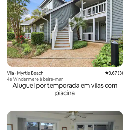
Vila ⋅ Myrtle Beach
3,67 de uma 
3,67 (3)
4e Windermere à beira-mar
Aluguel por temporada em vilas com
piscina