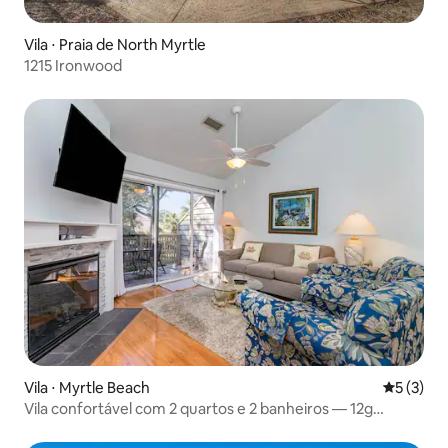
Vila ⋅ Praia de North Myrtle
1215 Ironwood
Vila ⋅ Myrtle Beach
5 de uma 
5 (3)
Vila confortável com 2 quartos e 2 banheiros — 12g
Richmond Park