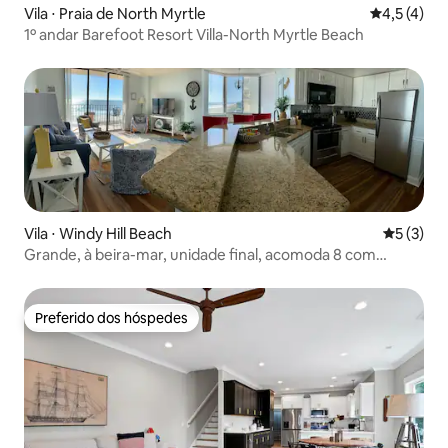
Vila ⋅ Praia de North Myrtle
4,5 de uma 
4,5 (4)
1º andar Barefoot Resort Villa-North Myrtle Beach
Vila ⋅ Windy Hill Beach
5 de uma 
5 (3)
Grande, à beira-mar, unidade final, acomoda 8 com
elevadores
Preferido dos hóspedes
Preferido dos hóspedes