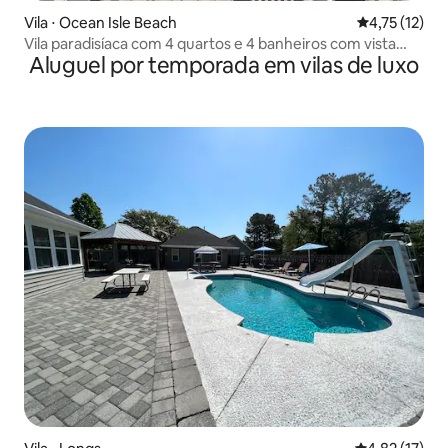
Vila ⋅ Ocean Isle Beach
4,75 de uma a
4,75 (12)
Vila paradisíaca com 4 quartos e 4 banheiros com vista
Aluguel por temporada em vilas de luxo
deslumbrante para o mar