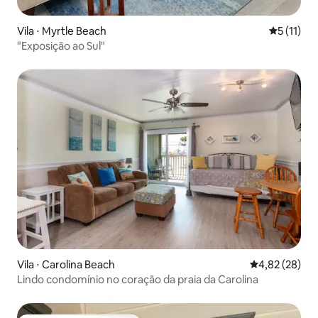
Vila ⋅ Myrtle Beach
5 de uma a
5 (11)
"Exposição ao Sul"
Vila ⋅ Carolina Beach
4,82 de uma a
4,82 (28)
Lindo condomínio no coração da praia da Carolina