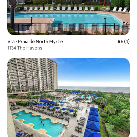
Vila ⋅ Praia de North Myrtle
5 de uma 
5 (4)
1134 The Havens