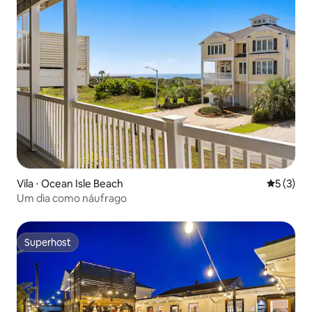
Vila ⋅ Ocean Isle Beach
5 de uma 
5 (3)
Um dia como náufrago
Superhost
Superhost