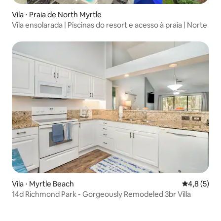
Vila ⋅ Praia de North Myrtle
Vila ensolarada | Piscinas do resort e acesso à praia | Norte
Vila ⋅ Myrtle Beach
4,8 de uma 
4,8 (5)
14d Richmond Park - Gorgeously Remodeled 3br Villa