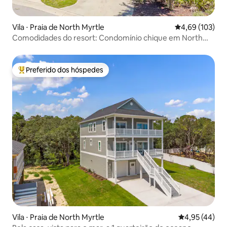
Vila ⋅ Praia de North Myrtle
4,69 de uma av
4,69 (103)
Comodidades do resort: Condomínio chique em North
Myrtle Beach!
Preferido dos hóspedes
Entre os melhores preferidos dos hóspedes
Vila ⋅ Praia de North Myrtle
4,95 de uma a
4,95 (44)