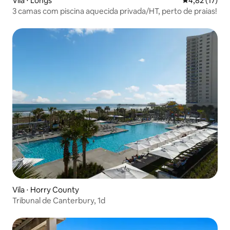
Vila ⋅ Longs
4,82 de uma a
4,82 (17)
3 camas com piscina aquecida privada/HT, perto de praias!
Vila ⋅ Horry County
Tribunal de Canterbury, 1d