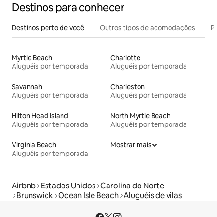
Destinos para conhecer
Destinos perto de você
Outros tipos de acomodações
Pr
Myrtle Beach
Charlotte
Aluguéis por temporada
Aluguéis por temporada
Savannah
Charleston
Aluguéis por temporada
Aluguéis por temporada
Hilton Head Island
North Myrtle Beach
Aluguéis por temporada
Aluguéis por temporada
Virginia Beach
Mostrar mais
Aluguéis por temporada
Airbnb
Estados Unidos
Carolina do Norte
Brunswick
Ocean Isle Beach
Aluguéis de vilas