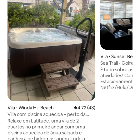
Vila ⋅ Sunset Beac
Sea Trail - Golfe, Bi
Tranquilo, Ótima vi
É tudo sobre as c
atividades! Caminhe até as piscinas.
Estacionamento gr
Netflix/Hulu/Disn
Lençóis/Toalhas/
Papel/Sacos de Li
Lavanderia/Sabone
Vila ⋅ Windy Hill Beach
4,72 de uma avaliação média de
4,72 (43)
Cadeiras de praia,
Villa com piscina aquecida – perto da
Tantas coisas para
praia, aceita animais de estimação, Wi‑Fi
Relaxe em Latitude, uma vila de 2
da sua porta. Cami
quartos no primeiro andar com uma
MAC, o Centro de 
piscina aquecida de água salgada e
(VAC) e o Maples Golf
banheira de hidromassagem, tudo a