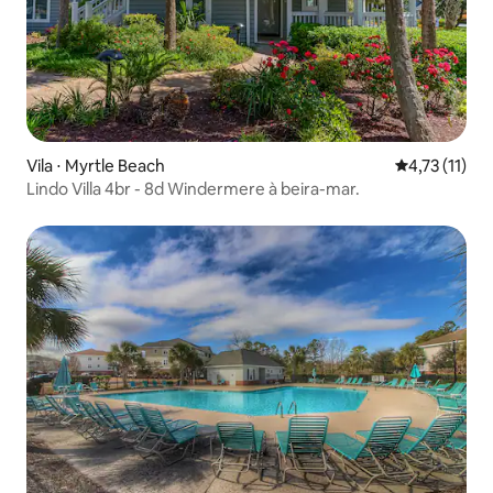
Vila ⋅ Myrtle Beach
4,73 de uma a
4,73 (11)
Lindo Villa 4br - 8d Windermere à beira-mar.