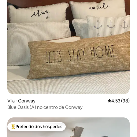
Vila ⋅ Conway
4,53 de uma a
4,53 (98)
Blue Oasis (A) no centro de Conway
Preferido dos hóspedes
Entre os melhores preferidos dos hóspedes