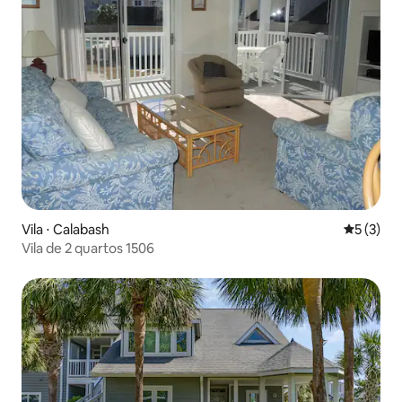
Vila ⋅ Calabash
5 de uma 
5 (3)
Vila de 2 quartos 1506