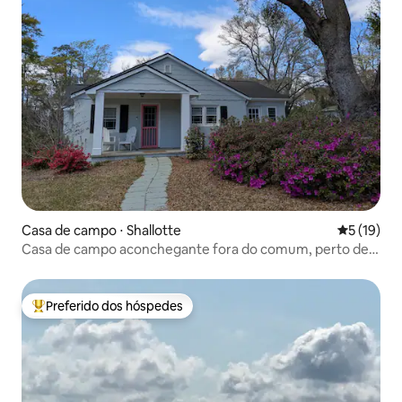
Casa de campo ⋅ Shallotte
5 de uma a
5 (19)
Casa de campo aconchegante fora do comum, perto de
praias
Preferido dos hóspedes
Entre os melhores preferidos dos hóspedes