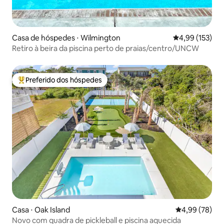
Casa de hóspedes ⋅ Wilmington
4,99 de uma av
4,99 (153)
Retiro à beira da piscina perto de praias/centro/UNCW
Preferido dos hóspedes
Entre os melhores preferidos dos hóspedes
Casa ⋅ Oak Island
4,99 de uma a
4,99 (78)
Novo com quadra de pickleball e piscina aquecida