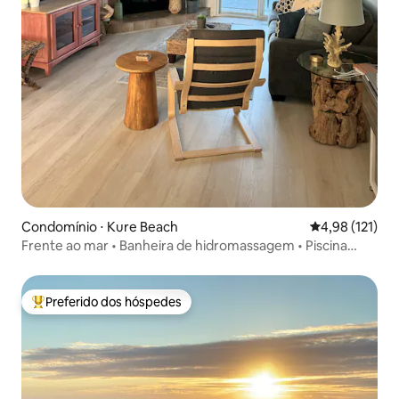
Condomínio ⋅ Kure Beach
4,98 de uma av
4,98 (121)
Frente ao mar • Banheira de hidromassagem • Piscina
interna • Academia
Preferido dos hóspedes
Entre os melhores preferidos dos hóspedes