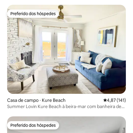
de hidromassagem, tênis, academia, peixes
Preferido dos hóspedes
Preferido dos hóspedes
Casa de campo ⋅ Kure Beach
4,87 de uma av
4,87 (141)
Summer Lovin Kure Beach à beira-mar com banheira de
hidromassagem
Preferido dos hóspedes
Preferido dos hóspedes