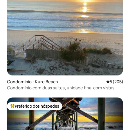
Condomínio ⋅ Kure Beach
5 de uma av
5 (205)
Condomínio com duas suítes, unidade final com vistas
incríveis
Preferido dos hóspedes
Entre os melhores preferidos dos hóspedes