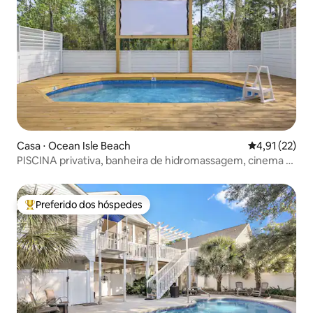
Casa ⋅ Ocean Isle Beach
4,91 de uma a
4,91 (22)
PISCINA privativa, banheira de hidromassagem, cinema E
lareira externa!
Preferido dos hóspedes
Entre os melhores preferidos dos hóspedes