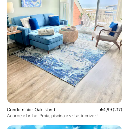
Condomínio ⋅ Oak Island
4,99 de uma av
4,99 (217)
Acorde e brilhe! Praia, piscina e vistas incríveis!