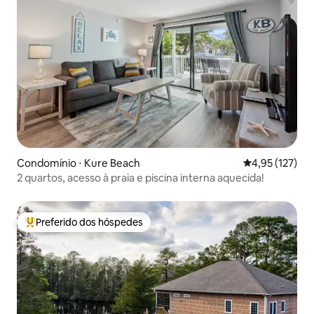
Condomínio ⋅ Kure Beach
4,95 de uma av
4,95 (127)
2 quartos, acesso à praia e piscina interna aquecida!
Preferido dos hóspedes
Entre os melhores preferidos dos hóspedes