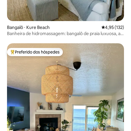
Bangalô ⋅ Kure Beach
4,95 de uma av
4,95 (132)
Banheira de hidromassagem: bangalô de praia luxuosa, a
poucos passos da praia
Preferido dos hóspedes
Entre os melhores preferidos dos hóspedes