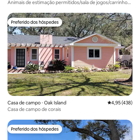
Animais de estimação permitidos/sala de jogos/carrinho
de golfe - 3 camas 2 banheiros
Preferido dos hóspedes
Preferido dos hóspedes
Casa de campo ⋅ Oak Island
4,95 de uma av
4,95 (438)
Casa de campo de corais
Preferido dos hóspedes
Preferido dos hóspedes