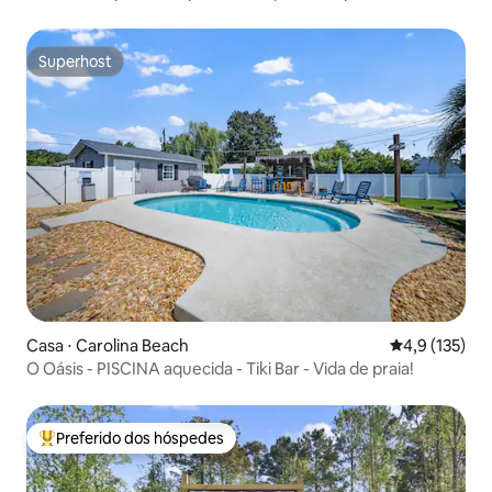
Superhost
Superhost
Casa ⋅ Carolina Beach
4,9 de uma av
4,9 (135)
O Oásis - PISCINA aquecida - Tiki Bar - Vida de praia!
Preferido dos hóspedes
Entre os melhores preferidos dos hóspedes