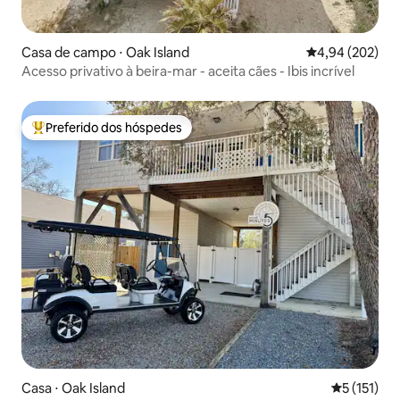
Casa de campo ⋅ Oak Island
4,94 de uma ava
4,94 (202)
Acesso privativo à beira-mar - aceita cães - Ibis incrível
Preferido dos hóspedes
Entre os melhores preferidos dos hóspedes
Casa ⋅ Oak Island
5 de uma av
5 (151)