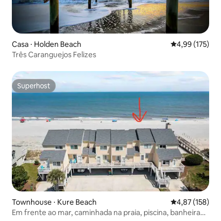
Casa ⋅ Holden Beach
4,99 de uma av
4,99 (175)
Três Caranguejos Felizes
Superhost
Superhost
Townhouse ⋅ Kure Beach
4,87 de uma av
4,87 (158)
Em frente ao mar, caminhada na praia, piscina, banheira