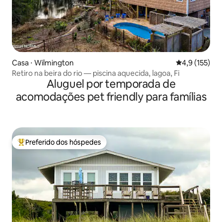
Casa ⋅ Wilmington
4,9 de uma av
4,9 (155)
Retiro na beira do rio — piscina aquecida, lagoa, Fi
Aluguel por temporada de
acomodações pet friendly para famílias
Preferido dos hóspedes
Entre os melhores preferidos dos hóspedes