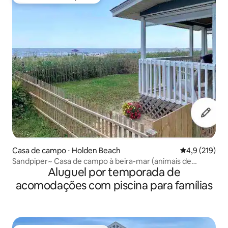
Preferido dos hóspedes
Casa de campo ⋅ Holden Beach
4,9 de uma av
4,9 (219)
Sandpiper~ Casa de campo à beira-mar (animais de
Aluguel por temporada de
estimação)
acomodações com piscina para famílias