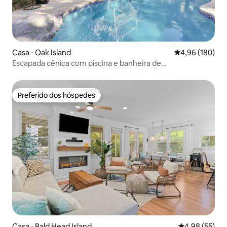
Casa ⋅ Oak Island
4,96 de uma av
4,96 (180)
Escapada cênica com piscina e banheira de
hidromassagem
Preferido dos hóspedes
Preferido dos hóspedes
Casa ⋅ Bald Head Island
4,98 de uma a
4,98 (55)