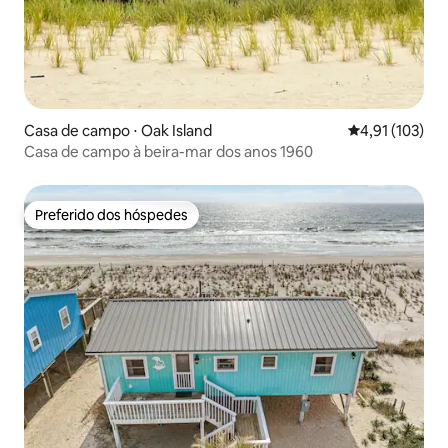
Casa de campo ⋅ Oak Island
4,91 de uma av
4,91 (103)
Casa de campo à beira-mar dos anos 1960
Preferido dos hóspedes
Preferido dos hóspedes