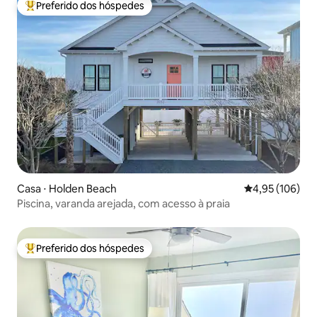
Preferido dos hóspedes
Entre os melhores preferidos dos hóspedes
Casa ⋅ Holden Beach
4,95 de uma av
4,95 (106)
Piscina, varanda arejada, com acesso à praia
Preferido dos hóspedes
Entre os melhores preferidos dos hóspedes