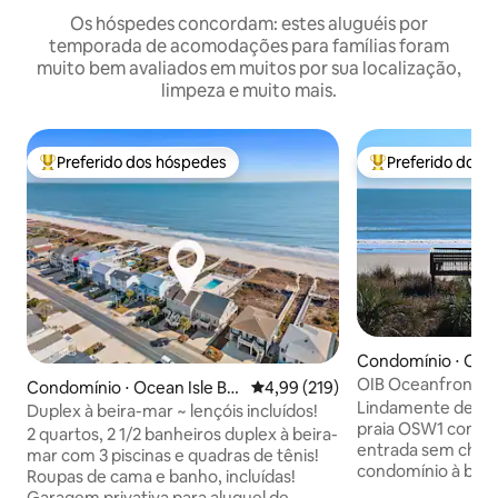
Os hóspedes concordam: estes aluguéis por
temporada de acomodações para famílias foram
muito bem avaliados em muitos por sua localização,
limpeza e muito mais.
Preferido dos hóspedes
Preferido dos 
Entre os melhores preferidos dos hóspedes
Entre os melhore
Condomínio ⋅ Ocea
ach
OIB Oceanfront 3 
Condomínio ⋅ Ocean Isle Be
4,99 de uma avaliação média de 
4,99 (219)
com lençóis!
Lindamente deco
ach
Duplex à beira-mar ~ lençóis incluídos!
praia OSW1 comple
2 quartos, 2 1/2 banheiros duplex à beira-
entrada sem chave
mar com 3 piscinas e quadras de tênis!
condomínio à beir
Roupas de cama e banho, incluídas!
com vista panorâm
Garagem privativa para aluguel de