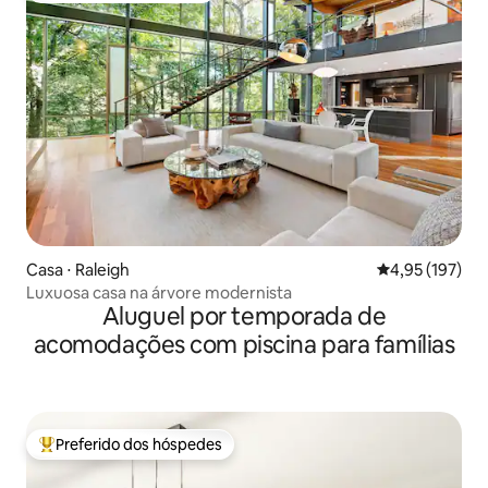
Casa ⋅ Raleigh
4,95 de uma av
4,95 (197)
Luxuosa casa na árvore modernista
Aluguel por temporada de
acomodações com piscina para famílias
Preferido dos hóspedes
Entre os melhores preferidos dos hóspedes