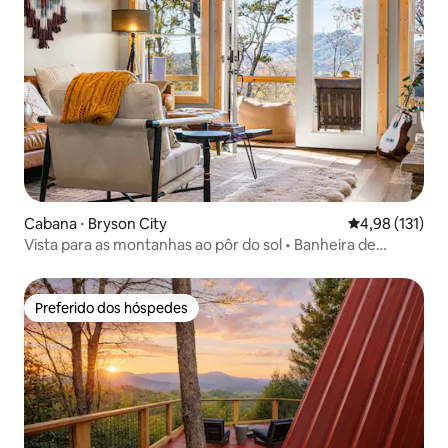
Cabana ⋅ Bryson City
4,98 de uma av
4,98 (131)
Vista para as montanhas ao pôr do sol • Banheira de
hidromassagem • 7 min até Bryson City
Preferido dos hóspedes
Preferido dos hóspedes