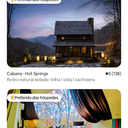
Entre os melhores preferidos dos hóspedes
Cabana ⋅ Hot Springs
5 de uma av
5 (138)
Retiro natural isolado: trilha | vista | cachoeira
Preferido dos hóspedes
Entre os melhores preferidos dos hóspedes