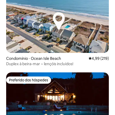
Condomínio ⋅ Ocean Isle Beach
4,99 de uma av
4,99 (219)
Duplex à beira-mar ~ lençóis incluídos!
Preferido dos hóspedes
Preferido dos hóspedes