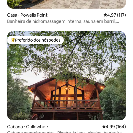
Casa ⋅ Powells Point
4,97 de uma av
4,97 (117)
Banheira de hidromassagem interna, sauna em barril,
piscina, luz natural!
Preferido dos hóspedes
Entre os melhores preferidos dos hóspedes
Cabana ⋅ Cullowhee
4,99 de uma av
4,99 (164)
Cabana aconchegante • Riacho, trilhas, piscina, banheira