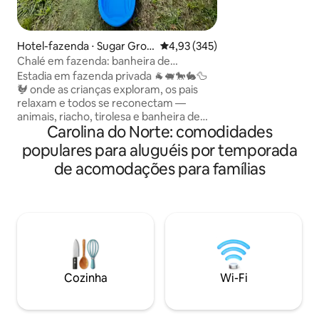
nas proximidades 
quente da sua cam
para as Montanha
Hotel-fazenda ⋅ Sugar Grov
4,93 de uma avaliação média de 
4,93 (345)
Concentrem-se em
e
Chalé em fazenda: banheira de
personalizado com 
hidromassagem, riacho, animais e
Estadia em fazenda privada 🐐🐖🐎🐇🦆
Nacional de Pisgah
tirolesa
🐓 onde as crianças exploram, os pais
apenas 5 minutos 
relaxam e todos se reconectam —
suprimentos. OBS
animais, riacho, tirolesa e banheira de
uma experiência 
Carolina do Norte: comodidades
hidromassagem incluídos. Projetado
autossuficiente (2
para famílias/casais que querem espaço,
aqui são mais fres
populares para aluguéis por temporada
aventura e algo verdadeiramente
Leia todas as info
de acomodações para famílias
diferente. 🌄 Escolha a EXPERIÊNCIA ✔
Zoológico de animais de estimação e
pickleball Banheira de✔ hidromassagem
e lareira externa ✔ Tirolesas,
escorregador gigante e arremesso de
machado ✔ Riacho de truta abastecido
✔ Aviário, lagoas e caminhadas ✔ Pesca,
boia-cross e trampolim ✔ Estadia
Cozinha
Wi-Fi
romântica e/ou para famílias Apenas 20-
25 minutos do centro de Boone!