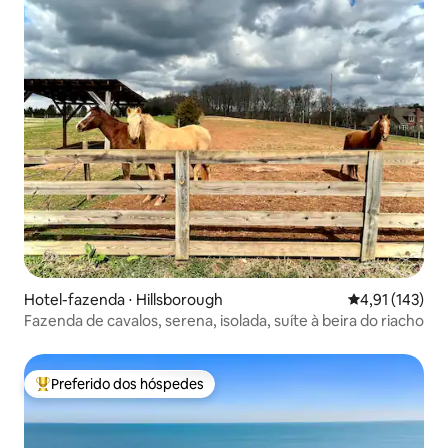
Hotel-fazenda ⋅ Hillsborough
4,91 de uma av
4,91 (143)
Fazenda de cavalos, serena, isolada, suíte à beira do riacho
Preferido dos hóspedes
Entre os melhores preferidos dos hóspedes