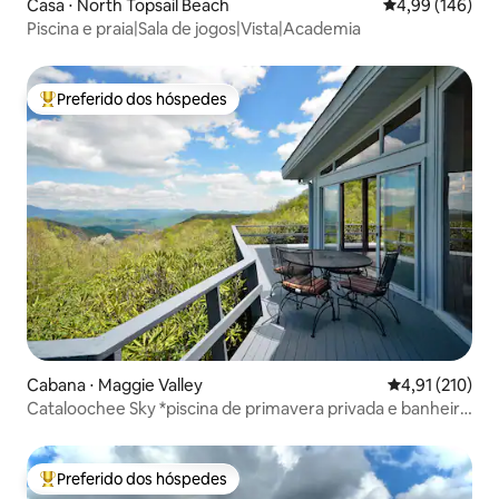
Casa ⋅ North Topsail Beach
4,99 de uma av
4,99 (146)
Piscina e praia|Sala de jogos|Vista|Academia
Preferido dos hóspedes
Entre os melhores preferidos dos hóspedes
Cabana ⋅ Maggie Valley
4,91 de uma av
4,91 (210)
Cataloochee Sky *piscina de primavera privada e banheira
de hidromassagem
Preferido dos hóspedes
Entre os melhores preferidos dos hóspedes