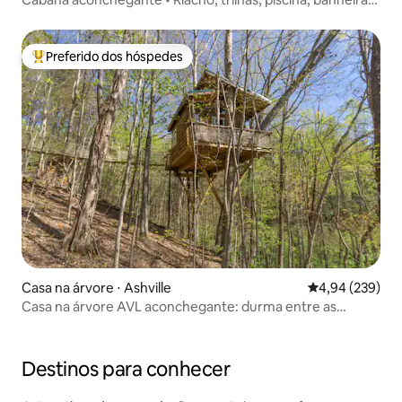
de hidromassagem e academia
Preferido dos hóspedes
Entre os melhores preferidos dos hóspedes
Casa na árvore ⋅ Ashville
4,94 de uma ava
4,94 (239)
Casa na árvore AVL aconchegante: durma entre as
árvores!
Destinos para conhecer