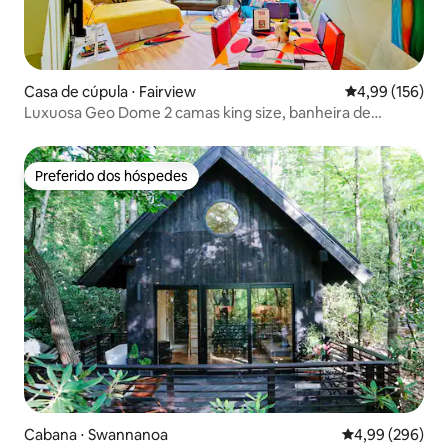
Casa de cúpula ⋅ Fairview
4,99 de uma av
4,99 (156)
Luxuosa Geo Dome 2 camas king size, banheira de
hidromassagem para 6 pessoas
Preferido dos hóspedes
Preferido dos hóspedes
Cabana ⋅ Swannanoa
4,99 de uma ava
4,99 (296)