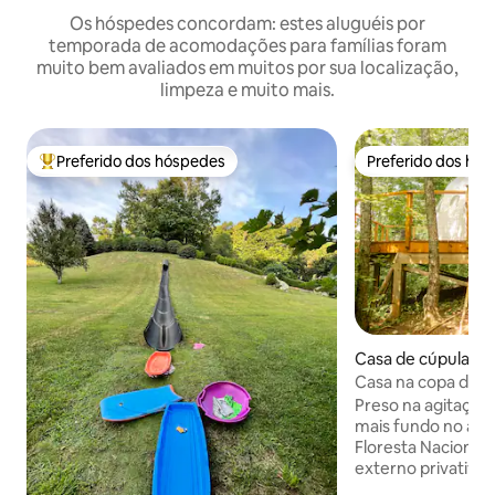
Os hóspedes concordam: estes aluguéis por
temporada de acomodações para famílias foram
muito bem avaliados em muitos por sua localização,
limpeza e muito mais.
Preferido dos hóspedes
Preferido dos hó
Entre os melhores preferidos dos hóspedes
Preferido dos hó
Casa de cúpula ⋅ 
Casa na copa das á
para a montanha B
Preso na agitação
mais fundo no ar 
Floresta Nacional 
externo privativo
por 3 trilhas pan