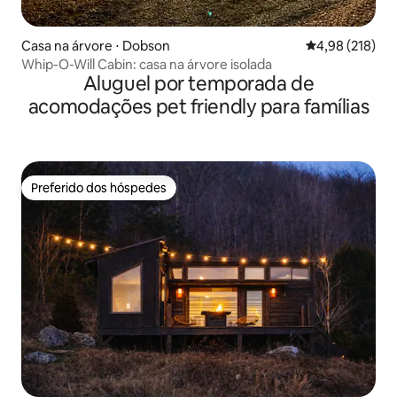
Casa na árvore ⋅ Dobson
4,98 de uma av
4,98 (218)
Whip-O-Will Cabin: casa na árvore isolada
Aluguel por temporada de
acomodações pet friendly para famílias
Preferido dos hóspedes
Preferido dos hóspedes