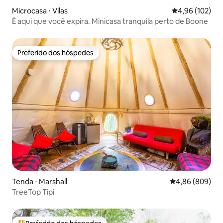
Microcasa ⋅ Vilas
4,96 de uma av
4,96 (102)
É aqui que você expira. Minicasa tranquila perto de Boone
Preferido dos hóspedes
Preferido dos hóspedes
Tenda ⋅ Marshall
4,86 de uma ava
4,86 (809)
TreeTop Tipi