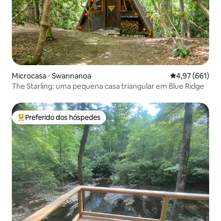
Microcasa ⋅ Swannanoa
4,97 de uma av
4,97 (661)
The Starling: uma pequena casa triangular em Blue Ridge
Preferido dos hóspedes
Entre os melhores preferidos dos hóspedes