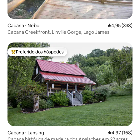
Cabana ⋅ Nebo
4,95 de uma av
4,95 (338)
Cabana Creekfront, Linville Gorge, Lago James
Preferido dos hóspedes
Entre os melhores preferidos dos hóspedes
Cabana ⋅ Lansing
4,97 de uma av
4,97 (168)
Cabana histórica de madeira dos Apalaches em 22 acres