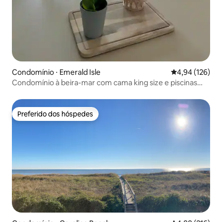
Condomínio ⋅ Emerald Isle
4,94 de uma av
4,94 (126)
Condomínio à beira-mar com cama king size e piscinas
privativas!
Preferido dos hóspedes
Preferido dos hóspedes