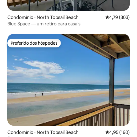
Condomínio ⋅ North Topsail Beach
4,79 de uma av
4,79 (303)
Blue Space — um retiro para casais
Preferido dos hóspedes
Preferido dos hóspedes
Condomínio ⋅ North Topsail Beach
4,95 de uma av
4,95 (160)