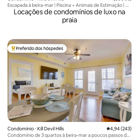
Escapada à beira-mar | Piscina + Animais de Estimação | Kill
Locações de condomínios de luxo na
Devil Hills
praia
Preferido dos hóspedes
Entre os melhores preferidos dos hóspedes
Condomínio ⋅ Kill Devil Hills
4,94 de uma ava
4,94 (243)
Condomínio de 3 quartos à beira-mar a poucos passos de