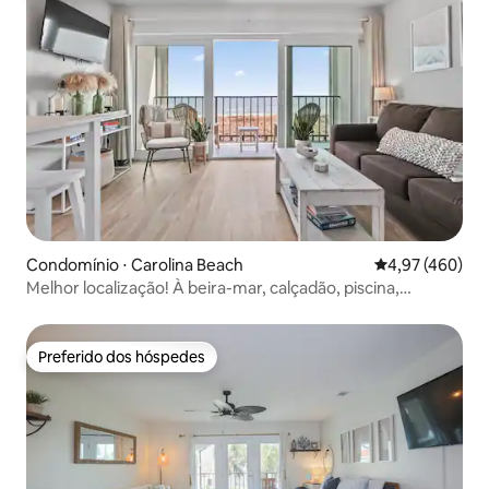
Condomínio ⋅ Carolina Beach
4,97 de uma av
4,97 (460)
Melhor localização! À beira-mar, calçadão, piscina,
varanda
Preferido dos hóspedes
Preferido dos hóspedes