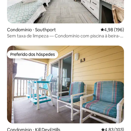
Condomínio ⋅ Southport
4,98 de uma av
4,98 (196)
Sem taxa de limpeza — Condomínio com piscina à beira-
mar/praia
Preferido dos hóspedes
Preferido dos hóspedes
Condomínio ⋅ Kill Devil Hills
4,83 de uma av
4,83 (103)