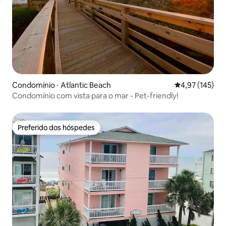
Condomínio ⋅ Atlantic Beach
4,97 de uma av
4,97 (145)
Condomínio com vista para o mar - Pet-friendly!
Preferido dos hóspedes
Preferido dos hóspedes