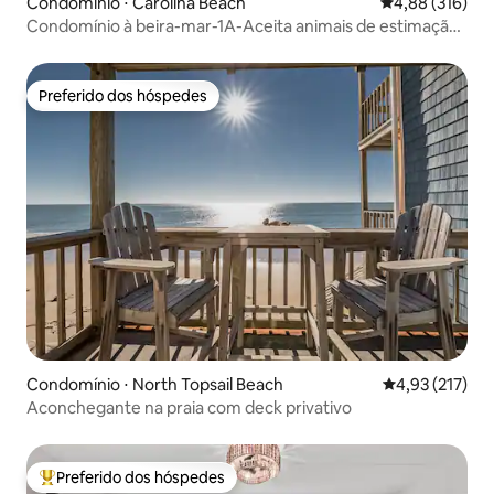
Condomínio ⋅ Carolina Beach
4,88 de uma av
4,88 (316)
Condomínio à beira-mar-1A-Aceita animais de estimação!
Lençóis fornecidos!
Preferido dos hóspedes
Preferido dos hóspedes
Condomínio ⋅ North Topsail Beach
4,93 de uma av
4,93 (217)
Aconchegante na praia com deck privativo
Preferido dos hóspedes
Entre os melhores preferidos dos hóspedes