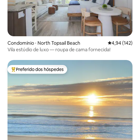
Condomínio ⋅ North Topsail Beach
4,94 de uma av
4,94 (142)
Vila estúdio de luxo — roupa de cama fornecida!
Preferido dos hóspedes
Entre os melhores preferidos dos hóspedes