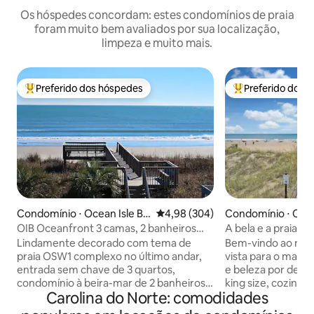
Os hóspedes concordam: estes condomínios de praia
foram muito bem avaliados por sua localização,
limpeza e muito mais.
Preferido dos hóspedes
Preferido dos 
Entre os melhores preferidos dos hóspedes
Entre os melhore
Condomínio ⋅ Ocean Isle Be
4,98 de uma avaliação média de 5
4,98 (304)
Condomínio ⋅ Caro
ach
h
OIB Oceanfront 3 camas, 2 banheiros
A bela e a praia | 
com lençóis!
do calçadão
Lindamente decorado com tema de
Bem-vindo ao nos
praia OSW1 complexo no último andar,
vista para o mar c
entrada sem chave de 3 quartos,
e beleza por dent
condomínio à beira-mar de 2 banheiros
king size, cozinh
Carolina do Norte: comodidades
com vista panorâmica para o mar. Esta
de lavar/secar. Ap
unidade impulsiona uma cozinha
maravilhosas vista