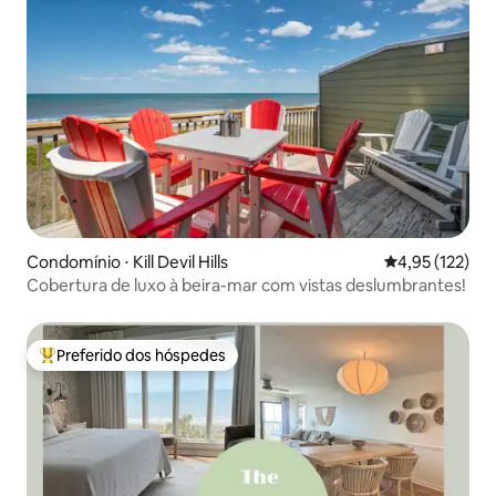
Condomínio ⋅ Kill Devil Hills
4,95 de uma av
4,95 (122)
Cobertura de luxo à beira-mar com vistas deslumbrantes!
Preferido dos hóspedes
Entre os melhores preferidos dos hóspedes