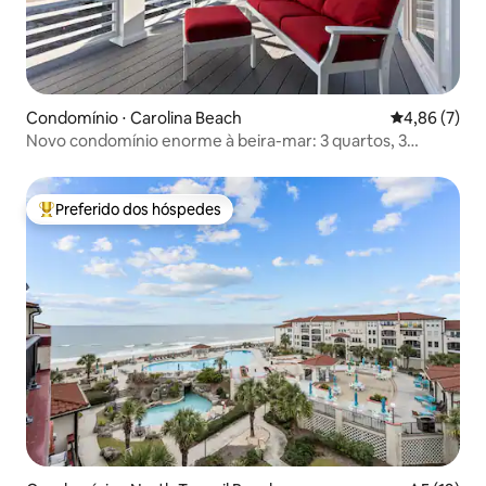
Condomínio ⋅ Carolina Beach
4,86 de uma 
4,86 (7)
Novo condomínio enorme à beira-mar: 3 quartos, 3
banheiros, elevador
Preferido dos hóspedes
Entre os melhores preferidos dos hóspedes