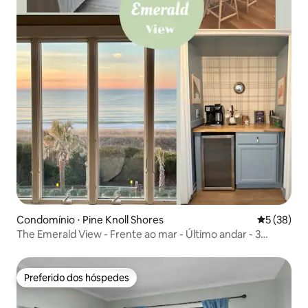
Condomínio ⋅ Pine Knoll Shores
5 de uma a
5 (38)
The Emerald View - Frente ao mar - Último andar - 3
piscinas
Preferido dos hóspedes
Preferido dos hóspedes