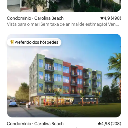
Condomínio ⋅ Carolina Beach
4,9 de uma av
4,9 (498)
Vista para o mar! Sem taxa de animal de estimação! Venha
relaxar no The Escape CB
Preferido dos hóspedes
Entre os melhores preferidos dos hóspedes
Condomínio ⋅ Carolina Beach
4,98 de uma ava
4,98 (208)