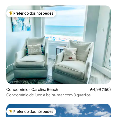
distância!
Preferido dos hóspedes
Entre os melhores preferidos dos hóspedes
Condomínio ⋅ Carolina Beach
4,99 de uma av
4,99 (160)
Condomínio de luxo à beira-mar com 3 quartos
Preferido dos hóspedes
Entre os melhores preferidos dos hóspedes