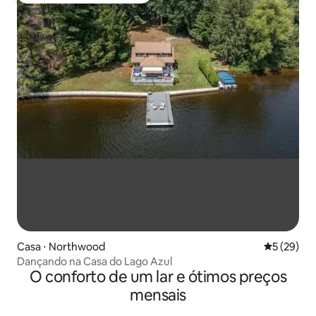
Casa ⋅ Northwood
5 de uma a
5 (29)
Dançando na Casa do Lago Azul
O conforto de um lar e ótimos preços
mensais