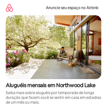
Pular
para
Anuncie seu espaço no Airbnb
o
conteúdo
Aluguéis mensais em Northwood Lake
Saiba mais sobre aluguéis por temporada de longa
duração que fazem você se sentir em casa em estadias
de um mês ou mais.