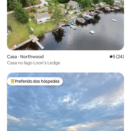
Casa ⋅ Northwood
5 de uma a
5 (24)
Casa no lago Loon's Ledge
Preferido dos hóspedes
Entre os melhores preferidos dos hóspedes