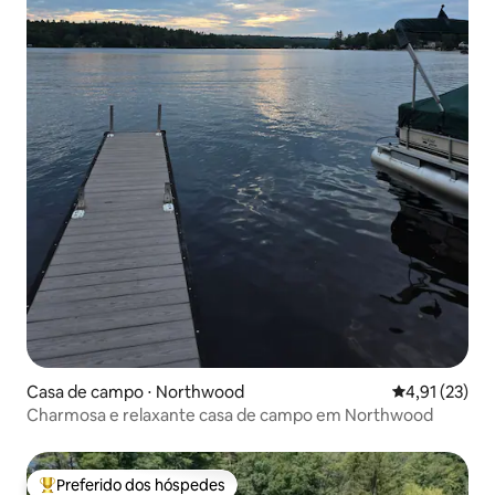
Casa de campo ⋅ Northwood
4,91 de uma a
4,91 (23)
Charmosa e relaxante casa de campo em Northwood
Preferido dos hóspedes
Entre os melhores preferidos dos hóspedes