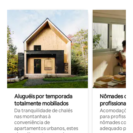
Aluguéis por temporada
Nômades digit
totalmente mobiliados
profissionais 
Da tranquilidade de chalés
Acomodações c
nas montanhas à
para profission
conveniência de
nômades com W
apartamentos urbanos, estes
adequado para 