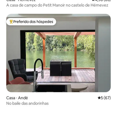
A casa de campo do Petit Manoir no castelo de Hémevez
Preferido dos hóspedes
Entre os melhores preferidos dos hóspedes
Casa ⋅ Andé
5 de uma a
5 (67)
No baile das andorinhas