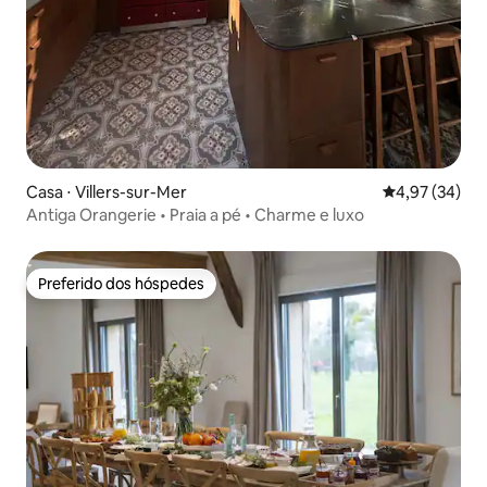
Casa ⋅ Villers-sur-Mer
4,97 de uma a
4,97 (34)
Antiga Orangerie • Praia a pé • Charme e luxo
Preferido dos hóspedes
Preferido dos hóspedes