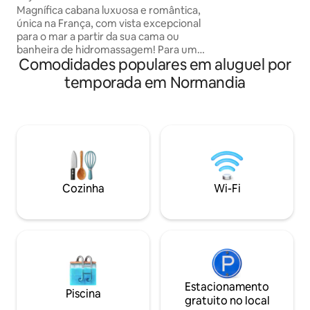
riacho, acessível 
mar com vista para o mar 180°
Magnífica cabana luxuosa e romântica,
moinho (ver fotos)
única na França, com vista excepcional
banheiro não se comuni
para o mar a partir da sua cama ou
jardim, churrasqu
banheira de hidromassagem! Para um
privativo, lenha incluída Outr
Comodidades populares em aluguel por
pedido de casamento ou uma noite
campo, a Casa de P
mágica fora do tempo, este lugar lhe
temporada em Normandia
metros
dará o desejo... de ficar lá. Momento de
Cocooning garantido. Todo o conforto
disponível. Banheira de hidromassagem,
cozinha equipada, cama queen size com
janela de 3 metros para dormir com os
olhos voltados para o mar. Check-in
autônomo via código digital. Discrição e
privacidade garantidas. Opções
Cozinha
Wi-Fi
disponíveis no nosso site.
Estacionamento
Piscina
gratuito no local