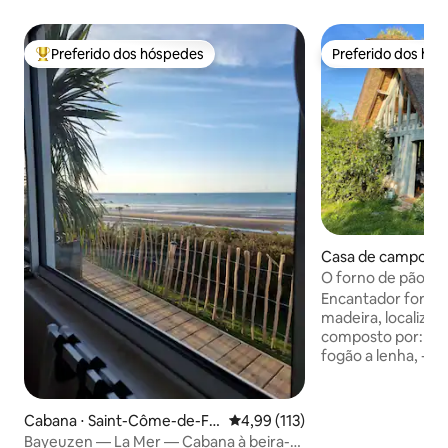
Preferido dos hóspedes
Preferido dos hó
Entre os melhores preferidos dos hóspedes
Preferido dos hó
Casa de campo ⋅ 
drille-Rançon
O forno de pão
Encantador forno 
madeira, localizad
composto por: - S
fogão a lenha, - Cozinha, - No andar de
cima: -banheiro com chuveiro/vaso
sanitário acessíve
moinho (ver fotos
Cabana ⋅ Saint-Côme-de-Fr
4,99 de uma avaliação média de 
4,99 (113)
cama de 160 x 200
esné
Bayeuzen — La Mer — Cabana à beira-