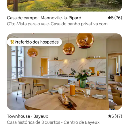
Casa de campo ⋅ Manneville-la-Pipard
5 de uma a
5 (76)
Gîte-Vista para o vale-Casa de banho privativa com
Preferido dos hóspedes
Entre os melhores preferidos dos hóspedes
Townhouse ⋅ Bayeux
5 de uma a
5 (47)
Casa histórica de 3 quartos • Centro de Bayeux