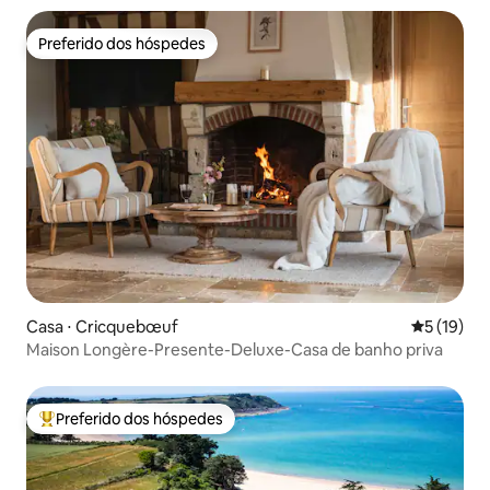
Preferido dos hóspedes
Preferido dos hóspedes
Casa ⋅ Cricquebœuf
5 de uma a
5 (19)
Maison Longère-Presente-Deluxe-Casa de banho priva
Preferido dos hóspedes
Entre os melhores preferidos dos hóspedes