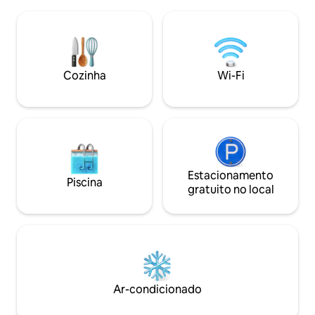
andar de cima - 1 banheiro (com
sua espera! Aprecie as vistas do castelo
banheira) no andar de cima
e do parque, projetados por André Le
(no térreo e no andar de 
Nôtre, ou alimente nossos pavões. Para
estar grande - Gra
fazer compras a pé, nossa vila medieval
(em funcionamen
espera por você!
cozinha equipada a
Cozinha
Wi-Fi
jantar. - 1 selha
Estacionamento
Piscina
gratuito no local
Ar-condicionado