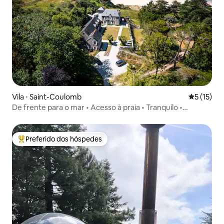
Vila ⋅ Saint-Coulomb
5 de uma a
5 (15)
De frente para o mar • Acesso à praia • Tranquilo •
Estacionamento gratuito
Preferido dos hóspedes
Entre os melhores preferidos dos hóspedes