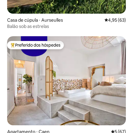
Casa de cúpula ⋅ Aurseulles
4,95 de uma a
4,95 (63)
Balão sob as estrelas
Preferido dos hóspedes
Entre os melhores preferidos dos hóspedes
Apartamento ⋅ Caen
5 de uma a
5 (67)