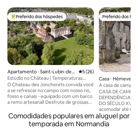
Preferido dos hóspedes
Preferido dos hó
Entre os melhores preferidos dos hóspedes
Preferido dos hó
Apartamento ⋅ Saint-Lubin-des-
5 de uma avaliação média de
5 (26)
Joncherets
Estúdio no Château | Temperaturas
Casa ⋅ Hémevez
amenas e vista para a água
O Chateau des Joncherets convida você
A casa de campo d
a se refrescar no campo com nosso rio,
castelo de Hémev
CASA DE CAMPO 
fosso e canais - equipado com um barco
DEPENDÊNCIAS D
a remo artesanal! Desfrute de grossas
DO SÉCULO XVI (2
paredes de pedra e temperaturas
acomodar até 6 pessoas: 
frescas neste apartamento estúdio no
Comodidades populares em aluguel por
grande no andar d
piso térreo, naturalmente protegido do
casal + 1 cama de solteiro)
temporada em Normandia
sol quente com suas janelas voltadas
quarto grande no 
para nordeste. A apenas 70 minutos de
de casal) - 1 cama extra no patamar do
Paris de trem ou carro, seu oásis está à