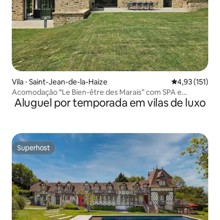
Vila ⋅ Saint-Jean-de-la-Haize
4,93 de uma av
4,93 (151)
Acomodação “Le Bien-être des Marais” com SPA e
Aluguel por temporada em vilas de luxo
SAUNA
Superhost
Superhost