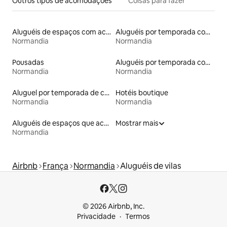
Outros tipos de acomodações
Coisas para fazer
Aluguéis de espaços com acesso direto a pistas de esqui
Aluguéis por temporada com banheira de hidromassagem
Normandia
Normandia
Pousadas
Aluguéis por temporada com suítes privativas
Normandia
Normandia
Aluguel por temporada de casas arredondadas
Hotéis boutique
Normandia
Normandia
Aluguéis de espaços que aceitam animais de estimação
Mostrar mais
Normandia
Airbnb
França
Normandia
Aluguéis de vilas
© 2026 Airbnb, Inc.
Privacidade
Termos