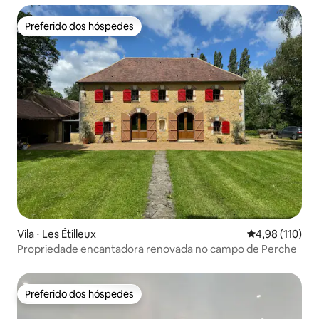
Preferido dos hóspedes
Preferido dos hóspedes
Vila ⋅ Les Étilleux
4,98 de uma av
4,98 (110)
Propriedade encantadora renovada no campo de Perche
Preferido dos hóspedes
Preferido dos hóspedes