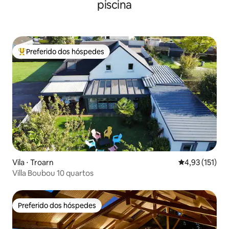
piscina
Preferido dos hóspedes
Entre os melhores preferidos dos hóspedes
Vila ⋅ Troarn
4,93 de uma av
4,93 (151)
Villa Boubou 10 quartos
Preferido dos hóspedes
Preferido dos hóspedes