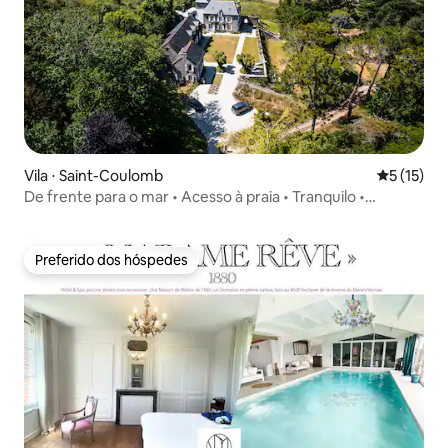
Vila ⋅ Saint-Coulomb
5 de uma a
5 (15)
De frente para o mar • Acesso à praia • Tranquilo •
Estacionamento gratuito
Preferido dos hóspedes
Preferido dos hóspedes