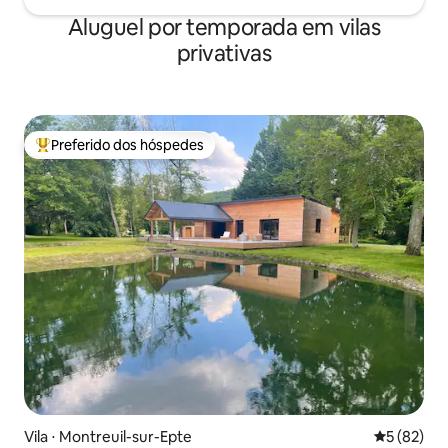
Aluguel por temporada em vilas
privativas
Preferido dos hóspedes
Entre os melhores preferidos dos hóspedes
Vila ⋅ Montreuil-sur-Epte
5 de uma a
5 (82)