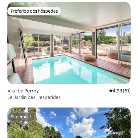
Preferido dos hóspedes
Preferido dos hóspedes
Vila ⋅ Le Perrey
4,93 de uma a
4,93 (61)
Le Jardin des Hespérides
Superhost
Superhost