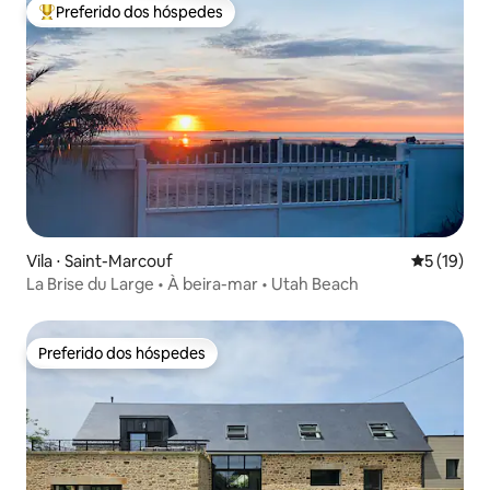
Preferido dos hóspedes
Entre os melhores preferidos dos hóspedes
Vila ⋅ Saint-Marcouf
5 de uma a
5 (19)
La Brise du Large • À beira-mar • Utah Beach
Preferido dos hóspedes
Preferido dos hóspedes