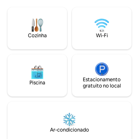
também numerosas
para uma bela sala de jantar e sala de
de Étretat 45 min
cinema proporcionam momentos de
Varengeville-sur-
convívio inesquecíveis. A Villa Berry,
15 min de Veules-l
localizada a apenas 400 metros do mar
St-Valery-en-Cau
em Deauville, recebe você para estadias
golfe 10 min do la
com amigos, familiares, seminários ou
Cozinha
Wi-Fi
fins de semana.
Estacionamento
Piscina
gratuito no local
Ar-condicionado