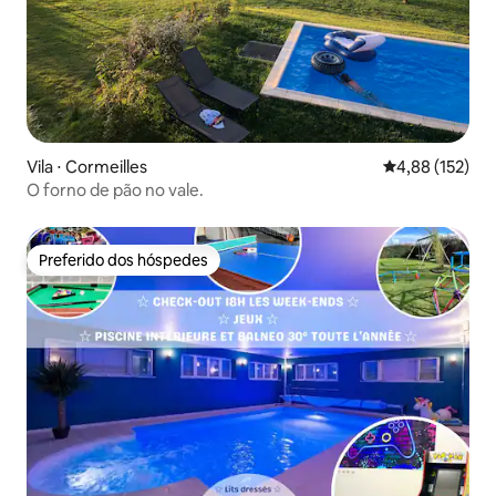
Vila ⋅ Cormeilles
4,88 de uma av
4,88 (152)
O forno de pão no vale.
Preferido dos hóspedes
Preferido dos hóspedes