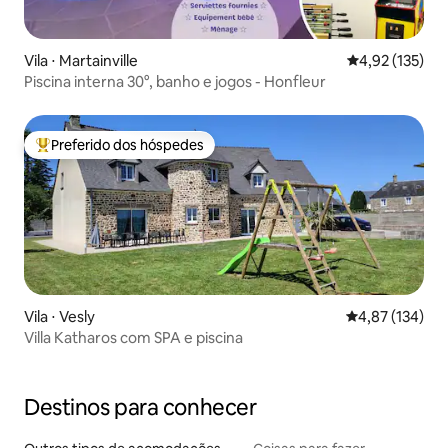
Vila ⋅ Martainville
4,92 de uma av
4,92 (135)
Piscina interna 30°, banho e jogos - Honfleur
Preferido dos hóspedes
Entre os melhores preferidos dos hóspedes
Vila ⋅ Vesly
4,87 de uma av
4,87 (134)
Villa Katharos com SPA e piscina
Destinos para conhecer