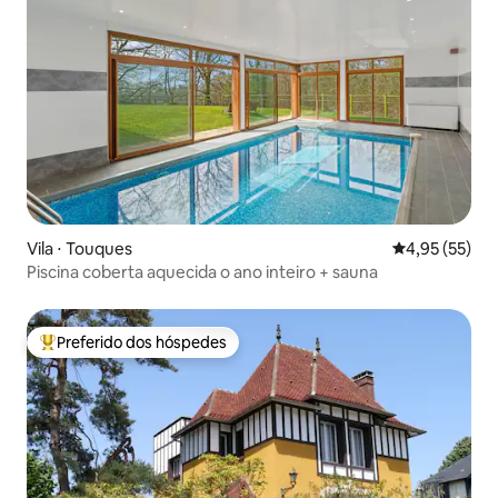
Vila ⋅ Touques
4,95 de uma a
4,95 (55)
Piscina coberta aquecida o ano inteiro + sauna
Preferido dos hóspedes
Entre os melhores preferidos dos hóspedes