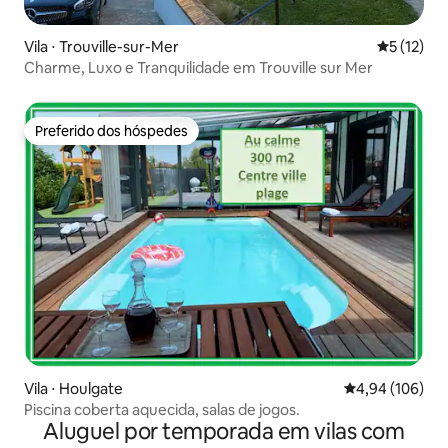
Vila ⋅ Trouville-sur-Mer
5 de uma a
5 (12)
Charme, Luxo e Tranquilidade em Trouville sur Mer
Preferido dos hóspedes
Preferido dos hóspedes
Vila ⋅ Houlgate
4,94 de uma av
4,94 (106)
Piscina coberta aquecida, salas de jogos.
Aluguel por temporada em vilas com