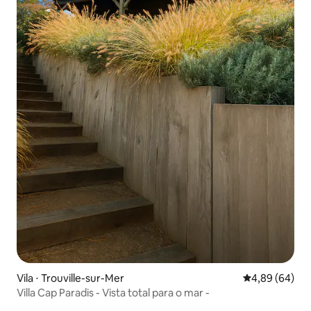
Vila ⋅ Trouville-sur-Mer
4,89 de uma av
4,89 (64)
Villa Cap Paradis - Vista total para o mar -