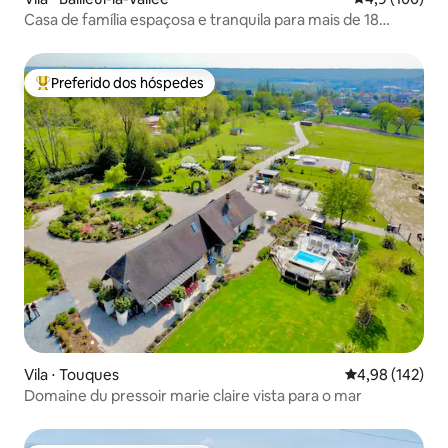
Casa de família espaçosa e tranquila para mais de 18
pessoas
Preferido dos hóspedes
Entre os melhores preferidos dos hóspedes
Vila ⋅ Touques
4,98 de uma av
4,98 (142)
Domaine du pressoir marie claire vista para o mar