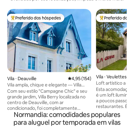
Preferido dos hóspedes
Preferido dos 
Entre os melhores preferidos dos hóspedes
Entre os melhore
Vila ⋅ Veulettes-s
Vila ⋅ Deauville
4,95 de uma avaliação média de 
4,95 (154)
Loft artístico a 8
Vila ampla, chique e elegante — Villa
jacuzzi
Esta acomodação 
Berry
Com seu estilo "Campagne Chic" e seu
é um loft iluminad
grande jardim, Villa Berry localizada no
a poucos passos d
centro de Deauville, com ar
restaurantes. É o 
condicionado, foi completamente
de semana românt
Normandia: comodidades populares
renovada por um renomado arquiteto.
relaxante. A 15 mi
Esta casa anglo-normanda de 1900 se
para aluguel por temporada em vilas
das falésias da No
beneficia de um belo jardim virado para
GR21. As ciclovias 
o sul. Seu belo terraço, cozinha aberta