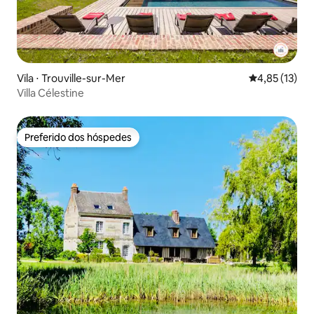
Vila ⋅ Trouville-sur-Mer
4,85 de uma a
4,85 (13)
Villa Célestine
Preferido dos hóspedes
Preferido dos hóspedes