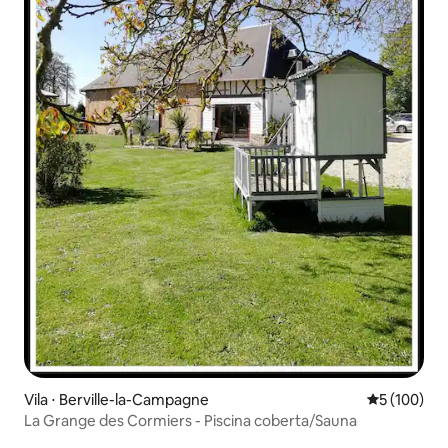
Vila ⋅ Berville-la-Campagne
5 de uma av
5 (100)
La Grange des Cormiers - Piscina coberta/Sauna