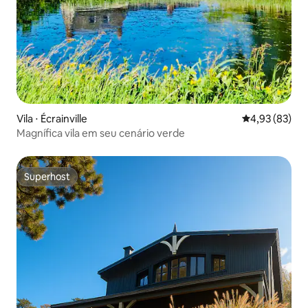
Vila ⋅ Écrainville
4,93 de uma a
4,93 (83)
Magnífica vila em seu cenário verde
Superhost
Superhost