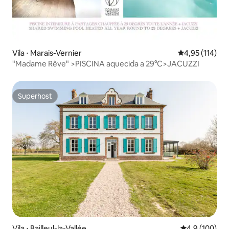
Vila ⋅ Marais-Vernier
4,95 de uma av
4,95 (114)
"Madame Rêve" >PISCINA aquecida a 29°C>JACUZZI
Superhost
Superhost
Vila ⋅ Bailleul-la-Vallée
4,9 de uma av
4,9 (100)