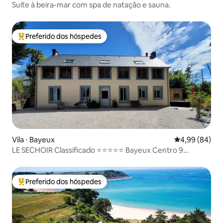
Suíte à beira-mar com spa de natação e sauna.
Preferido dos hóspedes
Entre os melhores preferidos dos hóspedes
Vila ⋅ Bayeux
4,99 de uma av
4,99 (84)
LE SECHOIR Classificado ⭐️⭐️⭐️⭐️⭐️ Bayeux Centro 9
pessoas
Preferido dos hóspedes
Entre os melhores preferidos dos hóspedes