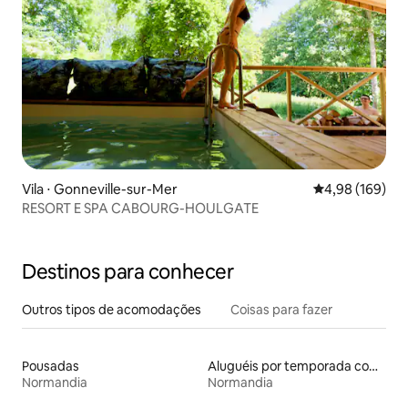
Vila ⋅ Gonneville-sur-Mer
4,98 de uma av
4,98 (169)
RESORT E SPA CABOURG-HOULGATE
Destinos para conhecer
Outros tipos de acomodações
Coisas para fazer
Pousadas
Aluguéis por temporada com banheira de hidromassagem
Normandia
Normandia