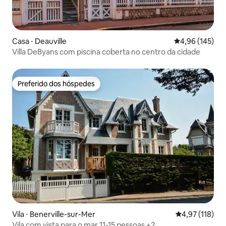
Casa ⋅ Deauville
4,96 de uma av
4,96 (145)
Villa DeByans com piscina coberta no centro da cidade
Preferido dos hóspedes
Preferido dos hóspedes
Vila ⋅ Benerville-sur-Mer
4,97 de uma av
4,97 (118)
Vila com vista para o mar 11-15 pessoas +2