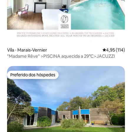
Vila ⋅ Marais-Vernier
4,95 de uma av
4,95 (114)
"Madame Rêve" >PISCINA aquecida a 29°C>JACUZZI
Preferido dos hóspedes
Preferido dos hóspedes