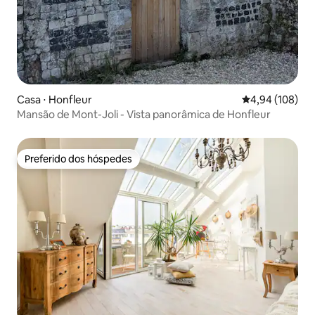
Casa ⋅ Honfleur
4,94 de uma av
4,94 (108)
Mansão de Mont-Joli - Vista panorâmica de Honfleur
Preferido dos hóspedes
Preferido dos hóspedes