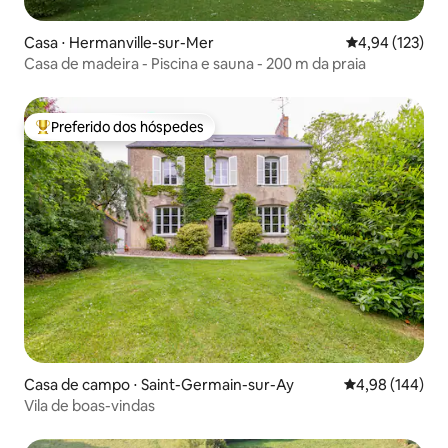
Casa ⋅ Hermanville-sur-Mer
4,94 de uma av
4,94 (123)
Casa de madeira - Piscina e sauna - 200 m da praia
Preferido dos hóspedes
Entre os melhores preferidos dos hóspedes
Casa de campo ⋅ Saint-Germain-sur-Ay
4,98 de uma av
4,98 (144)
Vila de boas-vindas