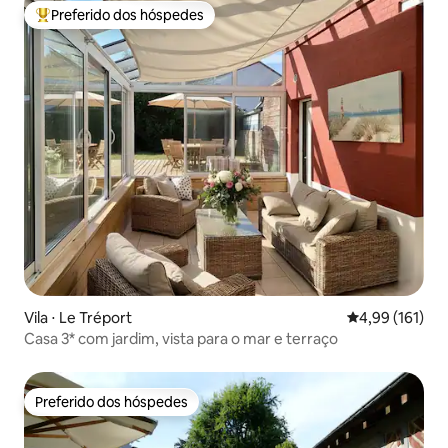
Preferido dos hóspedes
Entre os melhores preferidos dos hóspedes
Vila ⋅ Le Tréport
4,99 de uma av
4,99 (161)
Casa 3* com jardim, vista para o mar e terraço
Preferido dos hóspedes
Preferido dos hóspedes