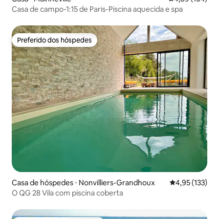
Casa de campo-1:15 de Paris-Piscina aquecida e spa
Preferido dos hóspedes
Preferido dos hóspedes
Casa de hóspedes ⋅ Nonvilliers-Grandhoux
4,95 de uma av
4,95 (133)
O QG 28 Vila com piscina coberta