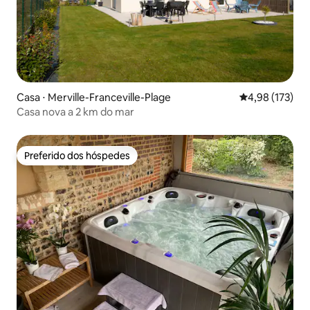
Casa ⋅ Merville-Franceville-Plage
4,98 de uma av
4,98 (173)
Casa nova a 2 km do mar
Preferido dos hóspedes
Preferido dos hóspedes