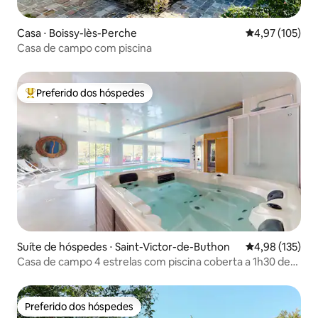
Casa ⋅ Boissy-lès-Perche
4,97 de uma av
4,97 (105)
Casa de campo com piscina
Preferido dos hóspedes
Entre os melhores preferidos dos hóspedes
Suíte de hóspedes ⋅ Saint-Victor-de-Buthon
4,98 de uma av
4,98 (135)
Casa de campo 4 estrelas com piscina coberta a 1h30 de
Paris
Preferido dos hóspedes
Preferido dos hóspedes