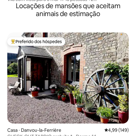
Locações de mansões que aceitam
DEAUVILLE/BENERVILLE
animais de estimação
Preferido dos hóspedes
Entre os melhores preferidos dos hóspedes
Casa ⋅ Danvou-la-Ferrière
4,99 de uma av
4,99 (149)