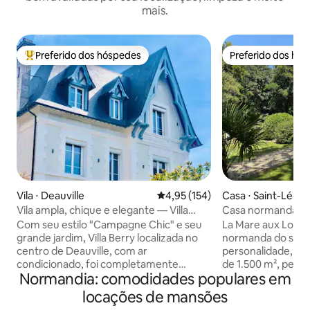
mais.
Preferido dos hóspedes
Preferido dos hó
Entre os melhores preferidos dos hóspedes
Preferido dos hó
Vila ⋅ Deauville
4,95 de uma avaliação média de 
4,95 (154)
Casa ⋅ Saint-Léon
Vila ampla, chique e elegante — Villa
Casa normanda co
Berry
mar e de Étretat
Com seu estilo "Campagne Chic" e seu
La Mare aux Loups
grande jardim, Villa Berry localizada no
normanda do sécul
centro de Deauville, com ar
personalidade, c
condicionado, foi completamente
de 1.500 m², perto
Normandia: comodidades populares em
renovada por um renomado arquiteto.
de Yport. Situado n
Esta casa anglo-normanda de 1900 se
oferece um oásis 
locações de mansões
beneficia de um belo jardim virado para
minutos das praias