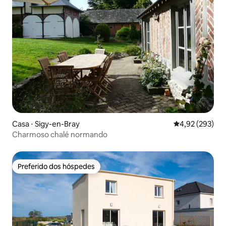
Casa ⋅ Sigy-en-Bray
4,92 de uma av
4,92 (293)
Charmoso chalé normando
Preferido dos hóspedes
Preferido dos hóspedes