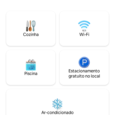
o sul. Seu belo terraço, cozinha aberta
d'Albâtre. Recém-
para uma bela sala de jantar e sala de
com 4 quartos, in
cinema proporcionam momentos de
master, uma sala 
convívio inesquecíveis. A Villa Berry,
com salamandra a
localizada a apenas 400 metros do mar
acolhedora, perfe
em Deauville, recebe você para estadias
juntos. Ideal para 
com amigos, familiares, seminários ou
Honfleur, Fécamp,
Cozinha
Wi-Fi
fins de semana.
muito mais.
Estacionamento
Piscina
gratuito no local
Ar-condicionado