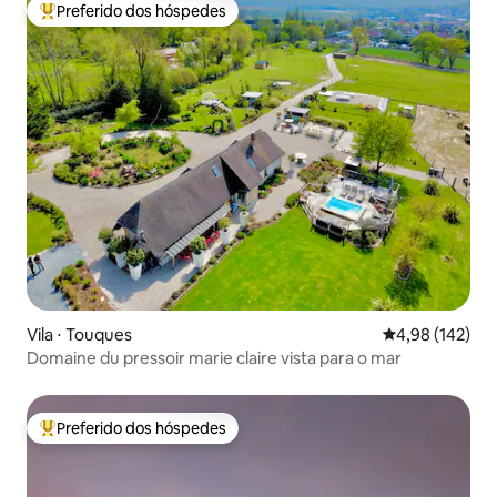
Preferido dos hóspedes
Entre os melhores preferidos dos hóspedes
Vila ⋅ Touques
4,98 de uma av
4,98 (142)
Domaine du pressoir marie claire vista para o mar
Preferido dos hóspedes
Entre os melhores preferidos dos hóspedes