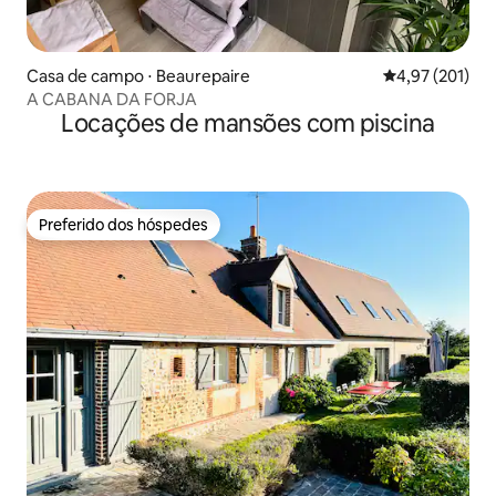
Casa de campo ⋅ Beaurepaire
4,97 de uma av
4,97 (201)
A CABANA DA FORJA
Locações de mansões com piscina
Preferido dos hóspedes
Preferido dos hóspedes