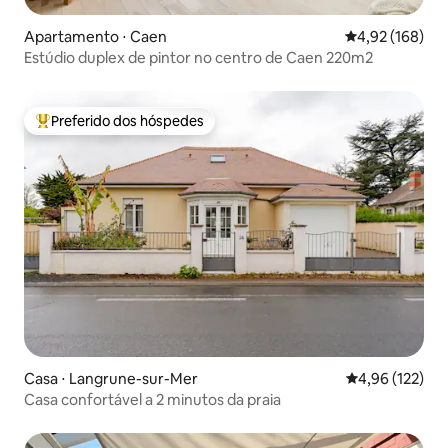
Apartamento ⋅ Caen
4,92 de uma av
4,92 (168)
Estúdio duplex de pintor no centro de Caen 220m2
Preferido dos hóspedes
Entre os melhores preferidos dos hóspedes
Casa ⋅ Langrune-sur-Mer
4,96 de uma av
4,96 (122)
Casa confortável a 2 minutos da praia