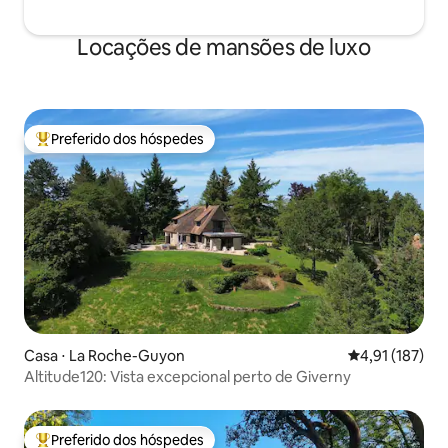
Locações de mansões de luxo
Preferido dos hóspedes
Entre os melhores preferidos dos hóspedes
Casa ⋅ La Roche-Guyon
4,91 de uma av
4,91 (187)
Altitude120: Vista excepcional perto de Giverny
Preferido dos hóspedes