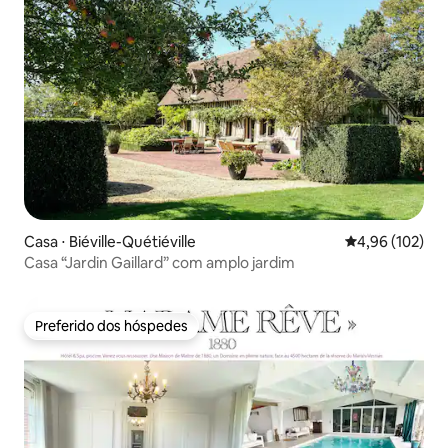
Casa ⋅ Biéville-Quétiéville
4,96 de uma av
4,96 (102)
Casa “Jardin Gaillard” com amplo jardim
Preferido dos hóspedes
Preferido dos hóspedes