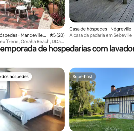
Casa de hóspedes ⋅ Négreville
A casa da padaria em Sebeville
óspedes ⋅ Mandeville-e
5 de uma avaliação média de 5, 20 avalia
5 (20)
Beuffrerie, Omaha Beach, DDay,
temporada de hospedarias com lavado
o dos hóspedes
Superhost
o dos hóspedes
Superhost
édia de 5, 178 avaliações