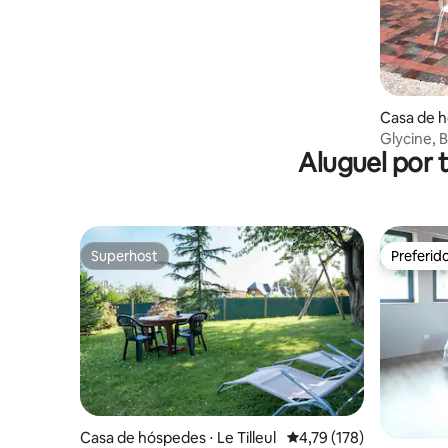
Casa de h
n-Bessin
Glycine, 
Aluguel por 
Bayeux
Superhost
Preferid
Superhost
Preferid
Casa de hóspedes ⋅ Le Tilleul
4,79 de uma avaliação m
4,79 (178)