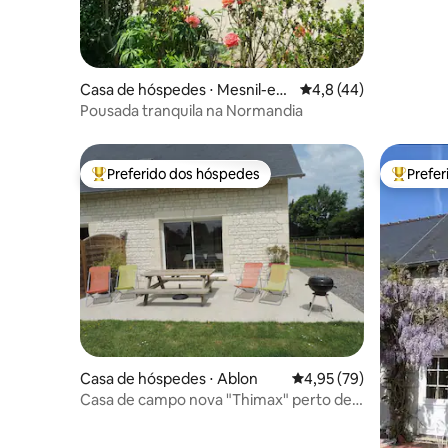
Casa de hóspedes ⋅ Mesnil-en-
4,8 de uma avaliação 
4,8 (44)
Ouche
Pousada tranquila na Normandia
Preferido dos hóspedes
Prefe
Entre os melhores preferidos dos hóspedes
Entre os
Casa de hóspedes ⋅ Ablon
4,95 de uma avaliação 
4,95 (79)
Casa de campo nova "Thimax" perto de
Honfleur e Deauville