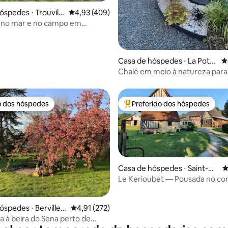
óspedes ⋅ Trouville
4,93 de uma avaliação média de 5, 409 avalia
4,93 (409)
 no mar e no campo em
sur Mer
Casa de hóspedes ⋅ La Poter
4
ie-Mathieu
Chalé em meio à natureza para
recarregar as baterias
o dos hóspedes
Preferido dos hóspedes
o dos hóspedes
Entre os melhores preferidos d
Casa de hóspedes ⋅ Saint-G
4
ermain-de-Livet
Le Kerioubet — Pousada no co
Pays d'Auge
édia de 5, 321 avaliações
óspedes ⋅ Berville-
4,91 de uma avaliação média de 5, 272 avalia
4,91 (272)
a à beira do Sena perto de