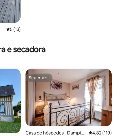
5 de uma avaliação média de 5, 13 avaliações
5 (13)
ções
ra e secadora
Superhost
Superhost
Casa de hóspedes ⋅ Dampier
4,82 de uma avaliação 
4,82 (119)