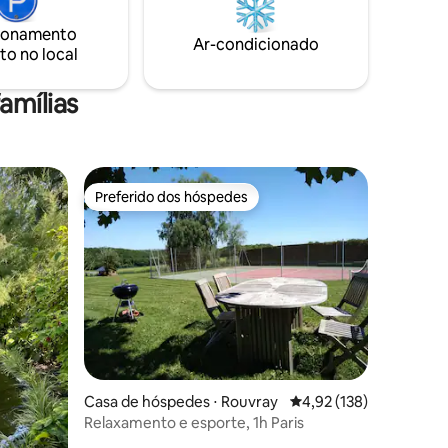
ebê-lo e
amma 20mn/20 € e massagens de tigela
ionamento
ã com
tibetana 1h/55 €). Atenciosamente,
Ar-condicionado
to no local
Olivier H
amílias
Preferido dos hóspedes
os hóspedes
Preferido dos hóspedes
Casa de hóspedes ⋅ Rouvray
4,92 de uma avaliação 
4,92 (138)
Relaxamento e esporte, 1h Paris