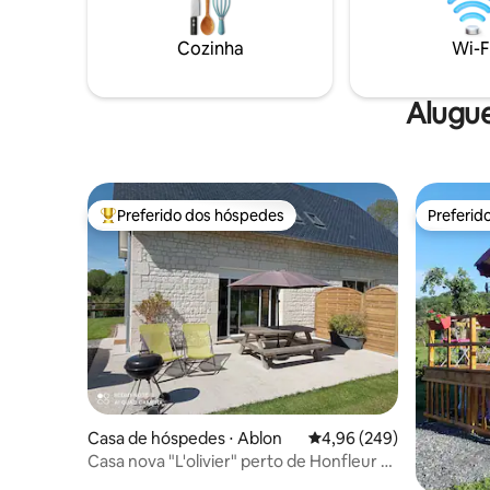
km do mar. Ao longo de uma ciclovia, um
preservad
percurso de pesca e no cruzamento de
caminhada
Cozinha
Wi-F
muitas trilhas!
partir da 
Alugue
Preferido dos hóspedes
Preferid
Entre os melhores preferidos dos hóspedes
Preferid
Casa de hóspedes ⋅ Ablon
4,96 de uma avaliação m
4,96 (249)
Casa nova "L'olivier" perto de Honfleur e
Deauville