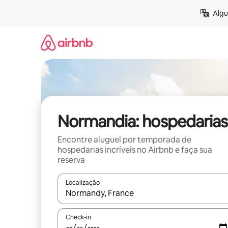
Pular
Algu
para
o
conteúdo
Normandia: hospedarias
Encontre aluguel por temporada de
hospedarias incríveis no Airbnb e faça sua
reserva
Localização
Quando os resultados estiverem disponíveis, expl
Check-in