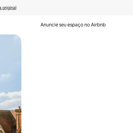
 original
Anuncie seu espaço no Airbnb
 deslizando o dedo na tela.