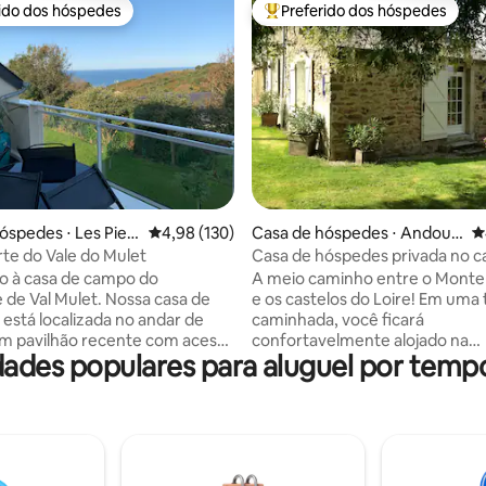
rido dos hóspedes
Preferido dos hóspedes
 melhores preferidos dos hóspedes
Entre os melhores preferidos d
édia de 5, 148 avaliações
óspedes ⋅ Les Pieu
4,98 de uma avaliação média de 5, 130 avalia
4,98 (130)
Casa de hóspedes ⋅ Andouill
4
é
te do Vale do Mulet
Casa de hóspedes privada no 
Café da manhã incluso
o à casa de campo do
A meio caminho entre o Monte 
l Mulet. Nossa casa de
e os castelos do Loire! Em uma trilha de
está localizada no andar de
caminhada, você ficará
m pavilhão recente com acesso
confortavelmente alojado na
des populares para aluguel por temp
nte e jardim privado. Na costa
tranquilidade do campo e com t
Cotentin, nossa casa fica a 1 km
independência. Você terá à sua
r e da praia vigiada de Sciotot
disposição uma bela sala de est
la de Les Pieux. A poucos
sofá e 1 mesa, 2 quartos e um b
 lojas e idealmente localizado
Você terá um terraço privado d
ática de esportes aquáticos,
para as pastagens. Sozinho, em 
ontrará uma área selvagem
com seus filhos ou um casal de