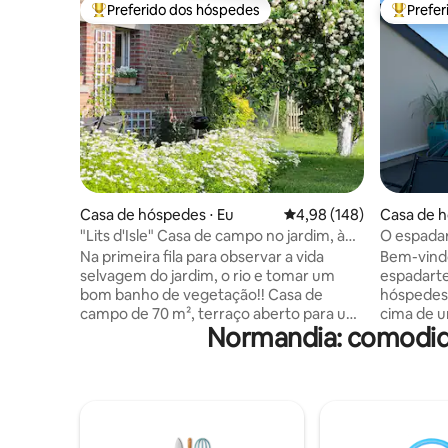
Preferido dos hóspedes
Prefe
Entre os melhores preferidos dos hóspedes
Entre os
Casa de hóspedes ⋅ Eu
4,98 de uma avaliação m
4,98 (148)
Casa de h
x
"Lits d'Isle" Casa de campo no jardim, à
O espadar
beira do rio
Na primeira fila para observar a vida
Bem-vind
selvagem do jardim, o rio e tomar um
espadarte de Va
bom banho de vegetação!! Casa de
hóspedes 
campo de 70 m², terraço aberto para um
cima de u
Normandia: comodida
grande terreno arborizado e florido, casa
independe
independente, sem vizinhos. Sala de
oeste de 
estar de 20 m², janela de vidro, cozinha
a pé do ma
equipada, quarto principal no andar de
e perto da vi
cima e um pequeno quarto, tipo cabana.
passos das
Idealmente localizado, muito tranquilo, a
para a pr
5 minutos a pé do centro da cidade, a 3
você enc