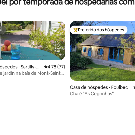
el por temporada de hospedarias com
Deauvil Etretat
st
Preferido dos hóspedes
st
Entre os melhores preferidos d
óspedes ⋅ Sartilly-Ba
4,78 de uma avaliação média de 5, 77 avalia
4,78 (77)
e
e jardin na baía de Mont-Saint-
Casa de hóspedes ⋅ Foulbec
Chalé "As Cegonhas"