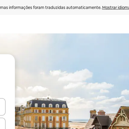
mas informações foram traduzidas automaticamente. 
Mostrar idioma
ore-os usando as seta para cima e para baixo do teclado ou tocando e