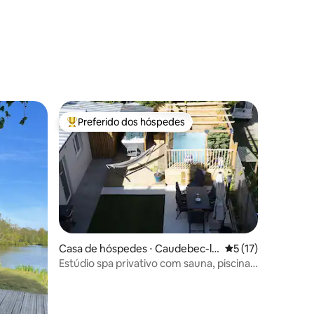
Preferido dos hóspedes
os hóspedes
Entre os melhores preferidos dos hóspedes
Casa de hóspedes ⋅ Caudebec-lè
5 de uma avaliação
5 (17)
s-Elbeuf
Estúdio spa privativo com sauna, piscina
e jacuzzi