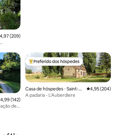
ções
,97 de uma avaliação média de 5, 209 avaliações
4,97 (209)
Preferido dos hóspedes
os hóspedes
Entre os melhores preferidos dos hóspedes
Casa de hóspedes ⋅ Saint-Vi
4,95 de uma avaliação m
4,95 (204)
ctor-de-Buthon
A padaria - L'Auberdiere
,99 de uma avaliação média de 5, 142 avaliações
4,99 (142)
ração de
ções