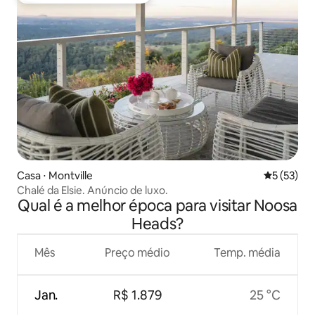
Casa ⋅ Montville
5 de uma a
5 (53)
Chalé da Elsie. Anúncio de luxo.
Qual é a melhor época para visitar Noosa
Heads?
Mês
Preço médio
Temp. média
Jan.
R$ 1.879
25 °C