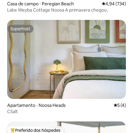
Casa de campo ⋅ Peregian Beach
4,94 de uma ava
4,94 (734)
Lake Weyba Cottage Noosa A primavera chegou,
Superhost
Superhost
Apartamento ⋅ Noosa Heads
5 de uma 
5 (4)
CSalt
Preferido dos hóspedes
Entre os melhores preferidos dos hóspedes