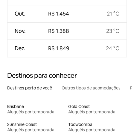
Out.
R$ 1.454
21 °C
Nov.
R$ 1.388
23 °C
Dez.
R$ 1.849
24 °C
Destinos para conhecer
Destinos perto de você
Outros tipos de acomodações
Pr
Brisbane
Gold Coast
Aluguéis por temporada
Aluguéis por temporada
Sunshine Coast
Toowoomba
Aluguéis por temporada
Aluguéis por temporada