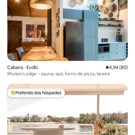
Cabana ⋅ Eudlo
4,94 de uma av
4,94 (80)
Rhulani Lodge ~ sauna, spa, forno de pizza, lareira
Preferido dos hóspedes
Entre os melhores preferidos dos hóspedes