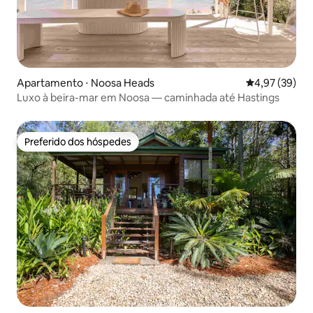
Apartamento ⋅ Noosa Heads
4,97 de uma a
4,97 (39)
Luxo à beira-mar em Noosa — caminhada até Hastings
Preferido dos hóspedes
Preferido dos hóspedes