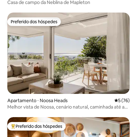
Casa de campo da Neblina de Mapleton
Preferido dos hóspedes
Preferido dos hóspedes
Apartamento ⋅ Noosa Heads
5 de uma a
5 (76)
Melhor vista de Noosa, cenário natural, caminhada até a
praia
Preferido dos hóspedes
Entre os melhores preferidos dos hóspedes