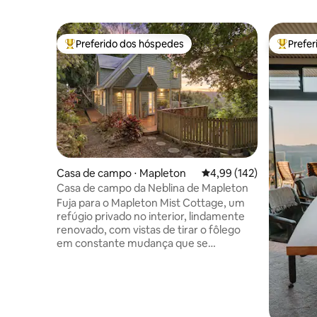
Preferido dos hóspedes
Prefe
Entre os melhores preferidos dos hóspedes
Entre os
Casa de campo ⋅ Mapleton
4,99 de uma avaliação m
4,99 (142)
Casa de campo da Neblina de Mapleton
Fuja para o Mapleton Mist Cottage, um
refúgio privado no interior, lindamente
renovado, com vistas de tirar o fôlego
em constante mudança que se
estendem em direção ao oceano em dias
claros. Perfeito para casais, amigos ou
uma família de quatro pessoas, este
charmoso refúgio de dois quartos
oferece lareira, máquina de café