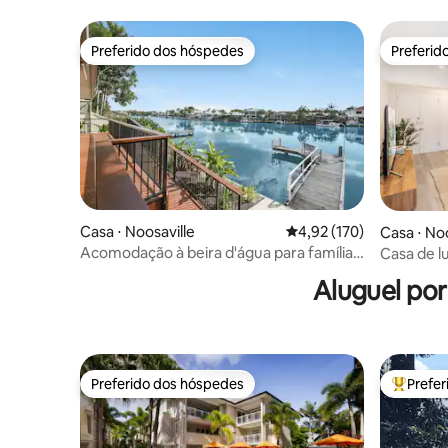
Preferido dos hóspedes
Preferid
Preferido dos hóspedes
Preferid
Casa ⋅ Noosaville
4,92 de uma avaliação m
4,92 (170)
Casa ⋅ No
Acomodação à beira d'água para famílias
Casa de l
com cachorros e o cavalo-marinho
com grand
Aluguel po
Seahorse
Preferido dos hóspedes
Prefe
Preferido dos hóspedes
Entre os