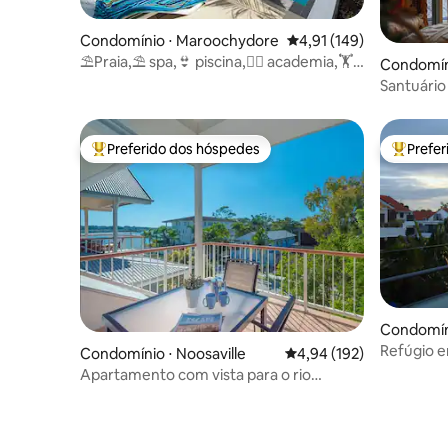
Condomínio ⋅ Maroochydore
4,91 de uma avaliação m
4,91 (149)
⛱Praia,⛱ spa,👙 piscina,🏊‍♀️ academia,🏋️
Condomín
sauna, 🛏 king, master
Santuário
coração 
Preferido dos hóspedes
Prefe
Entre os melhores preferidos dos hóspedes
Entre os
Condomín
Refúgio e
Condomínio ⋅ Noosaville
4,94 de uma avaliação m
4,94 (192)
pôr do sol
Apartamento com vista para o rio
Noosaville - Drifters