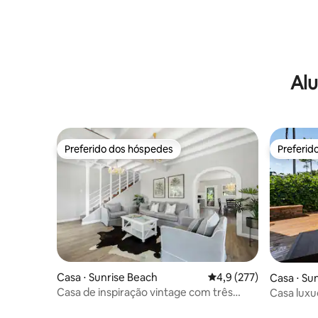
Alu
Preferido dos hóspedes
Preferid
Preferido dos hóspedes
Preferid
Casa ⋅ Sunrise Beach
4,9 de uma avaliação m
4,9 (277)
Casa ⋅ Su
Casa de inspiração vintage com três
Casa luxu
quartos e piscina aquecida!
Beach