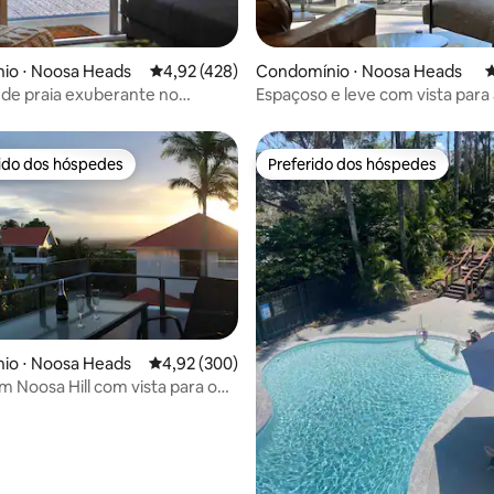
édia de 5, 149 avaliações
io ⋅ Noosa Heads
4,92 de uma avaliação média de 5, 428 avalia
4,92 (428)
Condomínio ⋅ Noosa Heads
4
 de praia exuberante no
Espaçoso e leve com vista para
de Noosa Heads
rido dos hóspedes
Preferido dos hóspedes
 melhores preferidos dos hóspedes
Preferido dos hóspedes
io ⋅ Noosa Heads
4,92 de uma avaliação média de 5, 300 avalia
4,92 (300)
m Noosa Hill com vista para o
édia de 5, 192 avaliações
, piscina, spa, Wi-Fi