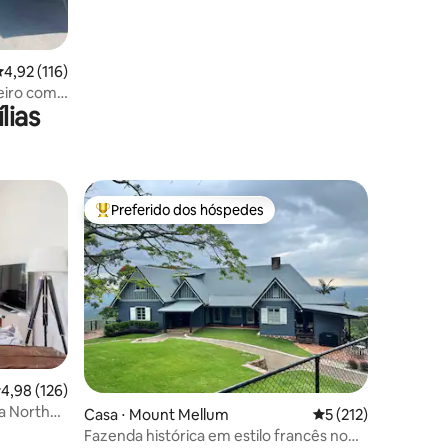
,92 de uma avaliação média de 5, 116 avaliações
4,92 (116)
eiro com
lias
Preferido dos hóspedes
Entre os melhores preferidos dos hóspedes
,98 de uma avaliação média de 5, 126 avaliações
4,98 (126)
ções
a North
Casa ⋅ Mount Mellum
5 de uma avaliação 
5 (212)
Fazenda histórica em estilo francês no