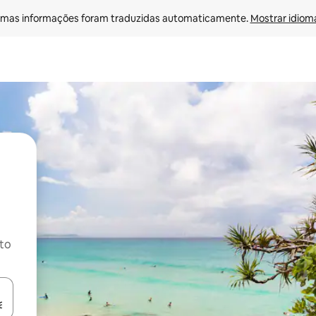
mas informações foram traduzidas automaticamente. 
Mostrar idioma
ito
ore-os usando as seta para cima e para baixo do teclado ou tocando e