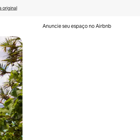
 original
Anuncie seu espaço no Airbnb
 deslizando o dedo na tela.