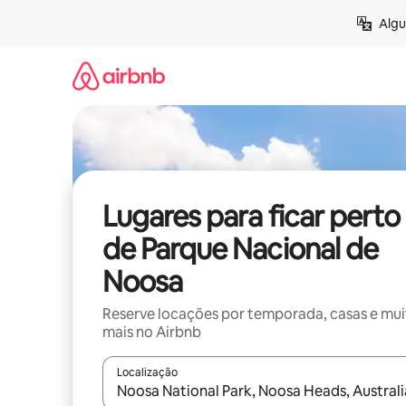
Pular
Algu
para
o
conteúdo
Lugares para ficar perto
de Parque Nacional de
Noosa
Reserve locações por temporada, casas e mu
mais no Airbnb
Localização
Quando os resultados estiverem disponíveis, expl