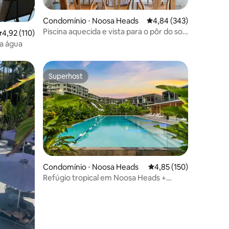
Condomínio ⋅ Noosa Heads
4,84 de uma avaliação m
4,84 (343)
Piscina aquecida e vista para o pôr do sol,
ções
,92 de uma avaliação média de 5, 110 avaliações
4,92 (110)
espaçoso apto de 2 camas!
 a água
Superhost
Superhost
Condomínio ⋅ Noosa Heads
4,85 de uma avaliação 
4,85 (150)
ções
Refúgio tropical em Noosa Heads +
academia e piscina no local