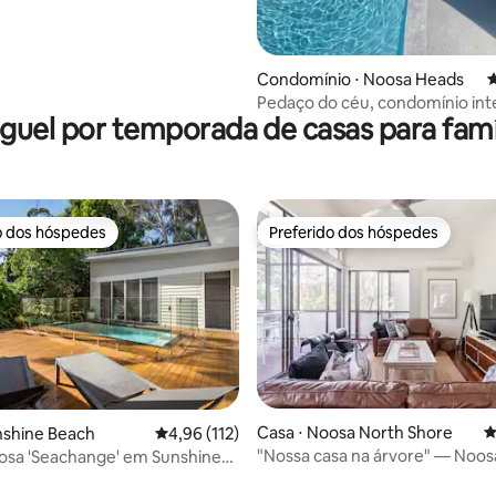
Condomínio ⋅ Noosa Heads
4
Pedaço do céu, condomínio int
guel por temporada de casas para famí
piscina aquecida
o dos hóspedes
Preferido dos hóspedes
o dos hóspedes
Preferido dos hóspedes
édia de 5, 277 avaliações
Casa ⋅ Noosa North Shore
4
nshine Beach
4,96 de uma avaliação média de 5, 112 avalia
4,96 (112)
"Nossa casa na árvore" — Noos
osa 'Seachange' em Sunshine
Shore