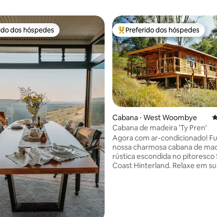
rido dos hóspedes
Preferido dos hóspedes
 melhores preferidos dos hóspedes
Entre os melhores preferidos d
Cabana ⋅ West Woombye
4
édia de 5, 142 avaliações
Cabana de madeira 'Ty Pren'
Agora com ar-condicionado! Fuja para
nossa charmosa cabana de mad
rústica escondida no pitoresco
Coast Hinterland. Relaxe em s
privativa, com paredes de mad
expostas, decoração rústica e
comodidades modernas. Uma
verdadeira sensação da vida do
primeiros colonos! Perfeito pa