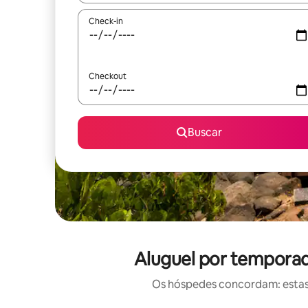
Check-in
Checkout
Buscar
Aluguel por temporad
Os hóspedes concordam: estas