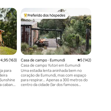
Casa de 
Preferido dos hóspedes
Prefe
os hóspedes
Entre os melhores preferidos dos hóspedes
Entre o
eek
Santuário
atempora
​Fuja da 
estrelas
vivo proj
Situado 
grande á
para ajud
comparti
alegria. 
o que voc
,95 de uma avaliação média de 5, 163 avaliações
4,95 (163)
Casa de campo ⋅ Eumundi
5 de uma avaliação 
5 (142)
velas, r
Casa de campo Yutori em Eumundi
tábua de 
Uma estadia lenta aninhada bem no
seleciona
eira
coração de Eumundi, mas com espaço
vinho qu
 Sunshine
para respirar... Apenas a 300 metros do
discos vi
ua cabana
centro da cidade (lar dos famosos
chuva fil
eira
Mercados de Eumundi), e a apenas 20
desapare
minutos de carro de Noosa, mas você
nunca saberia disso! Com vista para uma
s
barragem e cercado por árvores e vida
ra uma
selvagem, os sons tranquilos da natureza