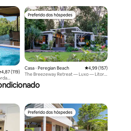
topo da montanha
Preferido dos hóspedes
Preferido dos hóspedes
ções
Casa ⋅ Peregian Beach
4,99 de uma avaliação 
4,99 (157)
,87 de uma avaliação média de 5, 119 avaliações
4,87 (119)
The Breezeway Retreat — Luxo — Litoral
orda
— Retiro —
ondicionado
Preferido dos hóspedes
os hóspedes
Preferido dos hóspedes