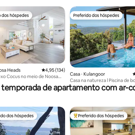
o dos hóspedes
Preferido dos hóspedes
o dos hóspedes
Preferido dos hóspedes
édia de 5, 170 avaliações
osa Heads
4,95 de uma avaliação média de 5, 134 avalia
4,95 (134)
Casa ⋅ Kulangoor
4
uxo Cocus no meio de Noosa
Casa na natureza l Piscina de b
e piscina
r temporada de apartamento com ar-c
infinita e bela vista
rido dos hóspedes
Preferido dos hóspedes
 melhores preferidos dos hóspedes
Entre os melhores preferidos d