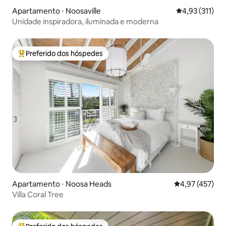
Apartamento ⋅ Noosaville
4,93 de uma av
4,93 (311)
Unidade inspiradora, iluminada e moderna
Preferido dos hóspedes
Entre os melhores preferidos dos hóspedes
Apartamento ⋅ Noosa Heads
4,97 de uma av
4,97 (457)
Villa Coral Tree