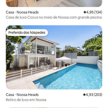
Casa ⋅ Noosa Heads
4,95 de uma av
4,95 (134)
Casa de luxo Cocus no meio de Noosa com grande piscina
Preferido dos hóspedes
Preferido dos hóspedes
Casa ⋅ Noosa Heads
4,93 de uma av
4,93 (203)
Retiro de luxo em Noosa