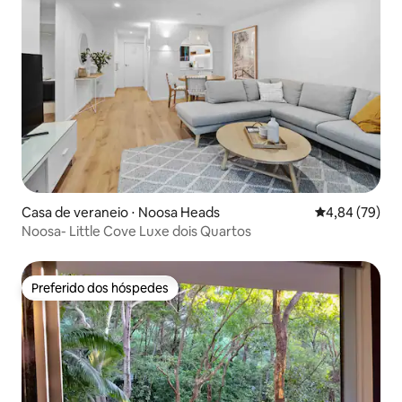
Casa de veraneio ⋅ Noosa Heads
4,84 de uma a
4,84 (79)
Noosa- Little Cove Luxe dois Quartos
Preferido dos hóspedes
Preferido dos hóspedes