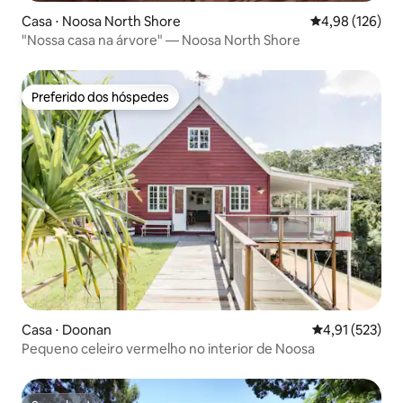
Casa ⋅ Noosa North Shore
4,98 de uma av
4,98 (126)
"Nossa casa na árvore" — Noosa North Shore
Preferido dos hóspedes
Preferido dos hóspedes
Casa ⋅ Doonan
4,91 de uma av
4,91 (523)
Pequeno celeiro vermelho no interior de Noosa