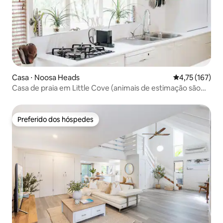
Casa ⋅ Noosa Heads
4,75 de uma av
4,75 (167)
Casa de praia em Little Cove (animais de estimação são
bem-vindos)
Preferido dos hóspedes
Preferido dos hóspedes