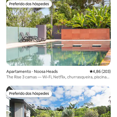
Preferido dos hóspedes
Preferido dos hóspedes
Apartamento ⋅ Noosa Heads
4,86 de uma ava
4,86 (203)
The Rise 3 camas — Wi-Fi, Netflix, churrasqueira, piscina
aquecida
Preferido dos hóspedes
Preferido dos hóspedes