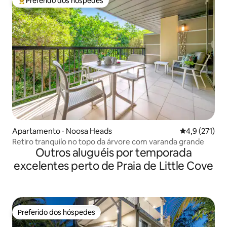
Preferido dos hóspedes
Entre os melhores preferidos dos hóspedes
Apartamento ⋅ Noosa Heads
4,9 de uma av
4,9 (271)
Retiro tranquilo no topo da árvore com varanda grande
Outros aluguéis por temporada
excelentes perto de Praia de Little Cove
Preferido dos hóspedes
Preferido dos hóspedes