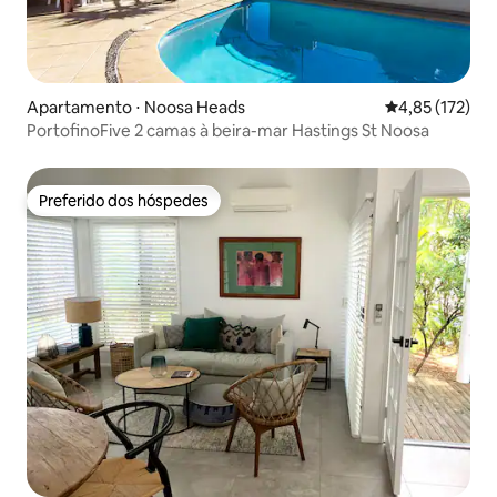
Apartamento ⋅ Noosa Heads
4,85 de uma av
4,85 (172)
PortofinoFive 2 camas à beira-mar Hastings St Noosa
Preferido dos hóspedes
Preferido dos hóspedes