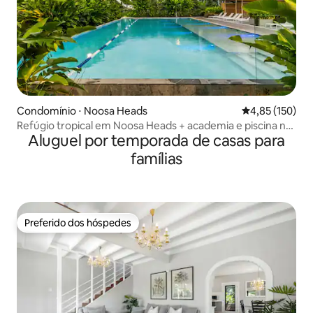
Condomínio ⋅ Noosa Heads
4,85 de uma av
4,85 (150)
Refúgio tropical em Noosa Heads + academia e piscina no
Aluguel por temporada de casas para
local
famílias
Preferido dos hóspedes
Preferido dos hóspedes