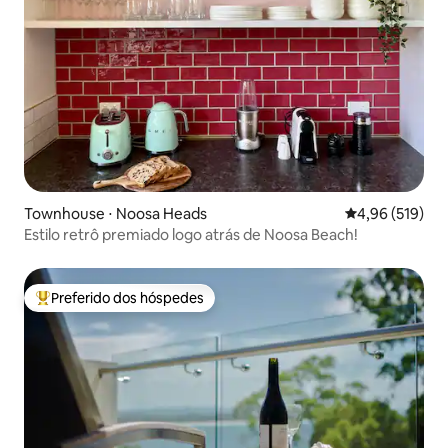
Townhouse ⋅ Noosa Heads
4,96 de uma av
4,96 (519)
Estilo retrô premiado logo atrás de Noosa Beach!
Preferido dos hóspedes
Entre os melhores preferidos dos hóspedes