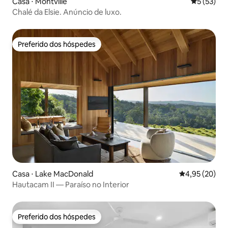
Casa ⋅ Montville
5 de uma a
5 (53)
Chalé da Elsie. Anúncio de luxo.
Preferido dos hóspedes
Preferido dos hóspedes
Casa ⋅ Lake MacDonald
4,95 de uma a
4,95 (20)
Hautacam II — Paraíso no Interior
Preferido dos hóspedes
Preferido dos hóspedes