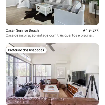
Casa ⋅ Sunrise Beach
4,9 de uma av
4,9 (277)
Casa de inspiração vintage com três quartos e piscina
aquecida!
Preferido dos hóspedes
Preferido dos hóspedes