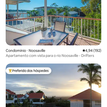
Condomínio ⋅ Noosaville
4,94 de uma av
4,94 (192)
Apartamento com vista para o rio Noosaville - Drifters
Preferido dos hóspedes
Entre os melhores preferidos dos hóspedes