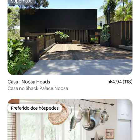
Superhost
Superhost
Casa ⋅ Noosa Heads
4,94 de uma av
4,94 (118)
Casa no Shack Palace Noosa
Preferido dos hóspedes
Preferido dos hóspedes