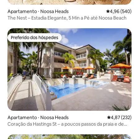
Apartamento ⋅ Noosa Heads
4,96 de uma ava
4,96 (540)
The Nest – Estadia Elegante, 5 Min a Pé até Noosa Beach
Preferido dos hóspedes
Preferido dos hóspedes
Apartamento ⋅ Noosa Heads
4,87 de uma av
4,87 (232)
Coração da Hastings St – a poucos passos da praia e de
restaurantes