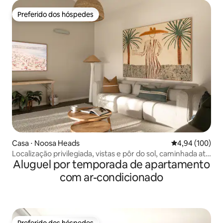
Preferido dos hóspedes
Preferido dos hóspedes
Casa ⋅ Noosa Heads
4,94 de uma av
4,94 (100)
Localização privilegiada, vistas e pôr do sol, caminhada até
Aluguel por temporada de apartamento
Hastings
com ar-condicionado