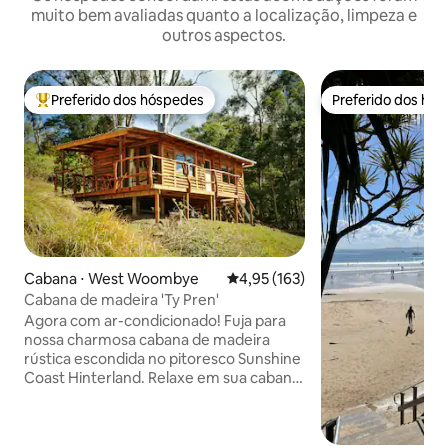
muito bem avaliadas quanto a localização, limpeza e
outros aspectos.
Preferido dos hóspedes
Preferido dos hó
Entre os melhores preferidos dos hóspedes
Preferido dos hó
Cabana ⋅ West Woombye
4,95 de uma avaliação média de 
4,95 (163)
Cabana de madeira 'Ty Pren'
Agora com ar-condicionado! Fuja para
nossa charmosa cabana de madeira
rústica escondida no pitoresco Sunshine
Coast Hinterland. Relaxe em sua cabana
privativa, com paredes de madeira
expostas, decoração rústica e
comodidades modernas. Uma