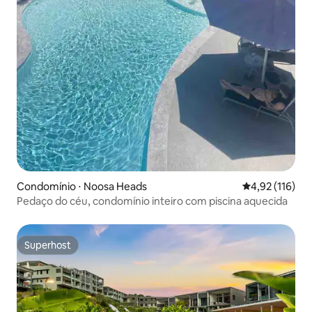
Condomínio ⋅ Noosa Heads
4,92 de uma av
4,92 (116)
Pedaço do céu, condomínio inteiro com piscina aquecida
Superhost
Superhost