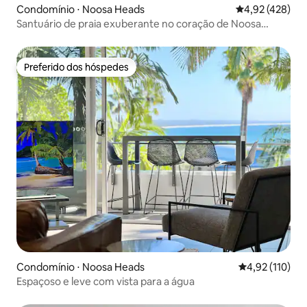
Condomínio ⋅ Noosa Heads
4,92 de uma av
4,92 (428)
Santuário de praia exuberante no coração de Noosa
Heads
Preferido dos hóspedes
Preferido dos hóspedes
Condomínio ⋅ Noosa Heads
4,92 de uma av
4,92 (110)
Espaçoso e leve com vista para a água