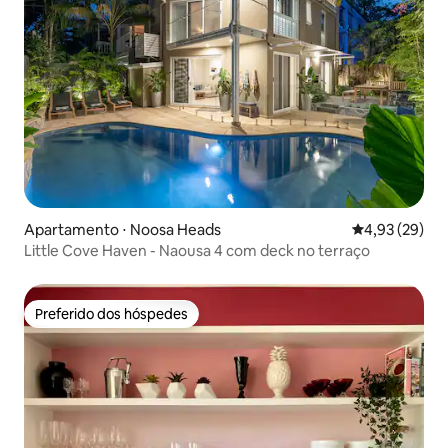
Apartamento ⋅ Noosa Heads
4,93 de uma a
4,93 (29)
Little Cove Haven - Naousa 4 com deck no terraço
Preferido dos hóspedes
Preferido dos hóspedes