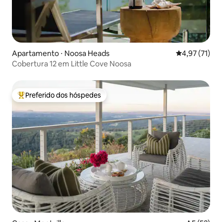
Apartamento ⋅ Noosa Heads
4,97 de uma a
4,97 (71)
Cobertura 12 em Little Cove Noosa
Preferido dos hóspedes
Entre os melhores preferidos dos hóspedes