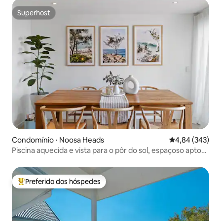
Superhost
Superhost
Condomínio ⋅ Noosa Heads
4,84 de uma ava
4,84 (343)
Piscina aquecida e vista para o pôr do sol, espaçoso apto
de 2 camas!
Preferido dos hóspedes
Entre os melhores preferidos dos hóspedes