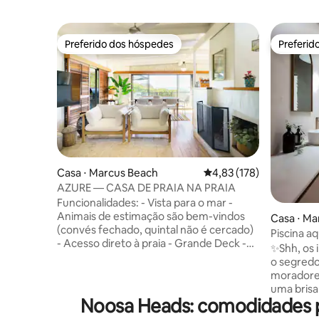
Preferido dos hóspedes
Preferid
Preferido dos hóspedes
Preferid
Casa ⋅ Marcus Beach
4,83 de uma avaliação m
4,83 (178)
AZURE — CASA DE PRAIA NA PRAIA
Funcionalidades: - Vista para o mar -
Animais de estimação são bem-vindos
Casa ⋅ Ma
(convés fechado, quintal não é cercado)
Piscina aq
- Acesso direto à praia - Grande Deck -
animais d
✨Shh, os 
Churrasco - Lareira - Com ar
terraço 3
o segred
condicionado - Ventiladores de teto -
moradores locais. Por
Televisão de plasma com DVD, Micro
uma brisa
Estéreo - Wi-Fi - Cozinha totalmente
Noosa Heads: comodidades p
e uma pra
equipada com fogão a gás e máquina de
beira-mar