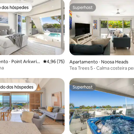
o dos hóspedes
Superhost
o dos hóspedes
Superhost
édia de 5, 361 avaliações
to ⋅ Point Arkwrig
4,96 de uma avaliação média de 5, 75 avalia
4,96 (75)
Apartamento ⋅ Noosa Heads
na
Tea Trees 5 - Calma costeira pe
Hastings St
rido dos hóspedes
Superhost
 melhores preferidos dos hóspedes
Superhost