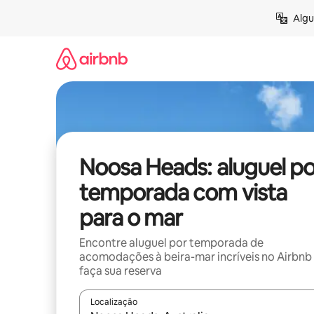
Pular
Algu
para
o
conteúdo
Noosa Heads: aluguel po
temporada com vista
para o mar
Encontre aluguel por temporada de
acomodações à beira-mar incríveis no Airbnb
faça sua reserva
Localização