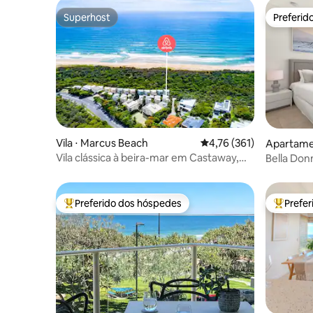
Superhost
Preferid
Superhost
Preferid
Vila ⋅ Marcus Beach
4,76 de uma avaliação m
4,76 (361)
Apartamen
ht
Vila clássica à beira-mar em Castaway,
Bella Don
perto de Noosa
Preferido dos hóspedes
Prefe
Entre os melhores preferidos dos hóspedes
Entre os