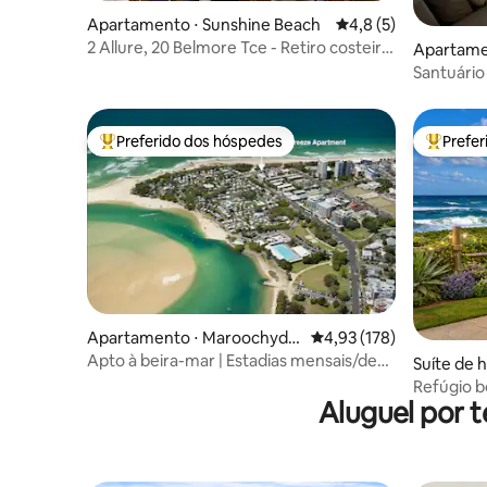
Apartamento ⋅ Sunshine Beach
4,8 de uma avaliação
4,8 (5)
2 Allure, 20 Belmore Tce - Retiro costeiro
Apartame
elegante
Santuário
baleias, 
Preferido dos hóspedes
Prefe
Entre os melhores preferidos dos hóspedes
Entre os
Apartamento ⋅ Maroochydo
4,93 de uma avaliação m
4,93 (178)
re
Apto à beira-mar | Estadias mensais/de
Suíte de 
realocação são bem-vindas
ach
Refúgio 
Aluguel por 
que aceit