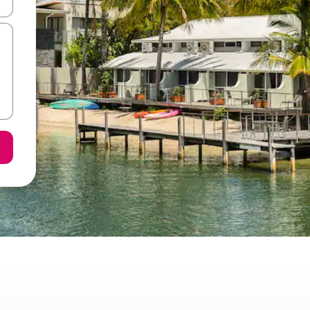
ore-os usando as seta para cima e para baixo do teclado ou tocando e