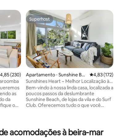
Apartame
Superhost
Preferi
Superhost
Preferi
h
Apartame
na praia
Do outro 
patrulhad
mar, est
independ
perfeito 
Coolum tem 
"Coolum 
café/caf
,85 de uma avaliação média de 5, 230 avaliações
4,85 (230)
Apartamento ⋅ Sunshine Bea
4,83 de uma avaliação 
4,83 (172)
manhã/refei
ch
 Yaroomba
Sunshines Heart ~ Melhor Localização à
fácil até
Beira-mar
 queremos
Bem-vindo à nossa linda casa, localizada a
Wi-Fi bá
dendo as
poucos passos da deslumbrante
fornecida
ções
do da
Sunshine Beach, de lojas da vila e do Surf
apartame
Club. Oferecemos tudo o que você
precisa 
is saia do
precisa para uma estadia inesquecível na
perfeito 
a
praia: ar-condicionado, Wi-Fi, TV, roupa
inho
de cama, toalhas de banho e de praia,
ora de
churrasqueira e guarda-sol. Ouça as
 de acomodações à beira-mar
s lugares
ondas quebrando e veja o mar por entre