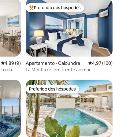
Preferido dos hóspedes
Entre os melhores preferidos dos hóspedes
ções
4,89 de uma avaliação média de 5, 9 avaliações
4,89 (9)
Apartamento ⋅ Caloundra
4,97 de uma avaliação 
4,97 (100)
rto da
La Mer Luxe: em frente ao mar
Preferido dos hóspedes
Preferido dos hóspedes