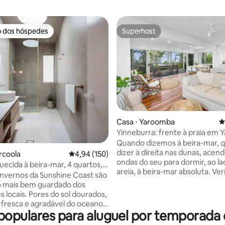
o dos hóspedes
Superhost
o dos hóspedes
Superhost
édia de 5, 178 avaliações
Casa ⋅ Yaroomba
4
Yinneburra: frente à praia em
Quando dizemos à beira-mar,
dizer à direita nas dunas, acen
rcoola
4,94 de uma avaliação média de 5, 150 avalia
4,94 (150)
ondas do seu para dormir, ao la
uecida à beira-mar, 4 quartos,
areia, à beira-mar absoluta. Verifique o
e estimação permitidos,
invernos da Sunshine Coast são
surfe do seu próprio deck, depo
60°
o mais bem guardado dos
portão e coloque os pés na arei
es do sol dourados,
segundos depois, com um cam
 fresca e agradável do oceano
direto para a praia. Quando é h
opulares para aluguel por temporada
ia que parece ser toda sua. E à
relaxar, há uma piscina e muito
 significa realmente à beira-