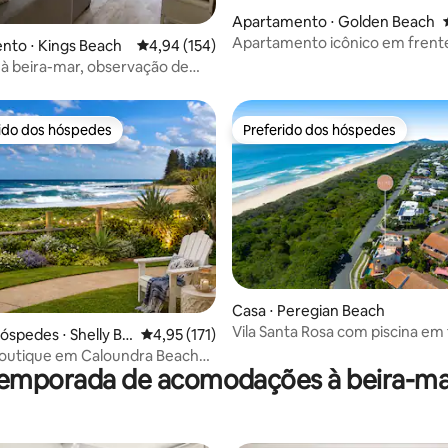
Apartamento ⋅ Golden Beach
 média de 5, 5 avaliações
Apartamento icônico em frente 
nto ⋅ Kings Beach
4,94 de uma avaliação média de 5, 154 avalia
4,94 (154)
 à beira-mar, observação de
aceita animais de estimação
rido dos hóspedes
Preferido dos hóspedes
 melhores preferidos dos hóspedes
Preferido dos hóspedes
édia de 5, 178 avaliações
Casa ⋅ Peregian Beach
Vila Santa Rosa com piscina em 
hóspedes ⋅ Shelly Be
4,95 de uma avaliação média de 5, 171 avalia
4,95 (171)
Praia de Peregian
boutique em Caloundra Beach
temporada de acomodações à beira-ma
a animais de estimação