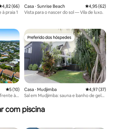
4,82 de uma avaliação média de 5, 66 avaliações
4,82 (66)
Casa ⋅ Sunrise Beach
4,95 de uma avaliação
4,95 (62)
à praia 1
Vista para o nascer do sol — Vila de luxo.
ções
Preferido dos hóspedes
Preferido dos hóspedes
5 de uma avaliação média de 5, 10 avaliações
5 (10)
Casa ⋅ Mudjimba
4,97 de uma avaliação
4,97 (37)
frente à
Sal em Mudjimba: sauna e banho de gelo
ções
a 400 m da praia
r com piscina