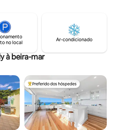
 uma
as árvores. OBSERVAÇÃO IMPORTANTE:
totalmente
AS OBRAS NA CASA GEMINADA
ações
VIZINHA SERÃO REALIZADAS DE 10 DE
aço para
AGOSTO A 9 DE OUTUBRO DURANTE O
 de
DIA. PORTANTO, REDUZI O PREÇO POR
NOITE DURANTE ESSE PERÍODO.
ionamento
Ar-condicionado
to no local
y à beira-mar
Preferido dos hóspedes
Entre os melhores preferidos dos hóspedes