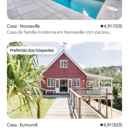
Casa ⋅ Noosaville
4,91 de uma av
4,91 (103)
Casa de família moderna em Noosaville com piscina
aquecida
Preferido dos hóspedes
Preferido dos hóspedes
Casa ⋅ Eumundi
4,91 de uma av
4,91 (523)