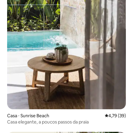
Casa ⋅ Sunrise Beach
4,79 de uma a
4,79 (39)
Casa elegante, a poucos passos da praia