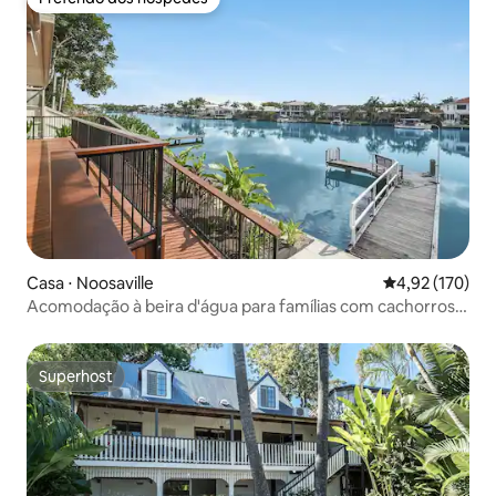
Preferido dos hóspedes
Casa ⋅ Noosaville
4,92 de uma av
4,92 (170)
Acomodação à beira d'água para famílias com cachorros e
o cavalo-marinho Seahorse
Superhost
Superhost