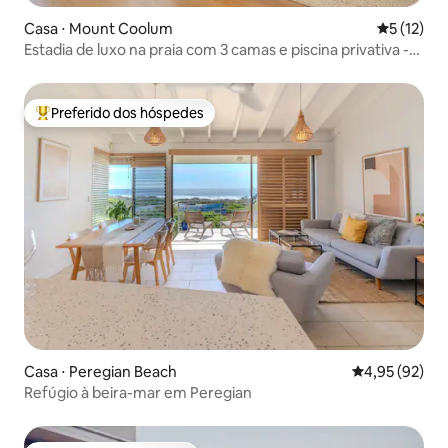
Casa ⋅ Mount Coolum
5 de uma a
5 (12)
Estadia de luxo na praia com 3 camas e piscina privativa -
Baravi Bure
Preferido dos hóspedes
Entre os melhores preferidos dos hóspedes
Casa ⋅ Peregian Beach
4,95 de uma a
4,95 (92)
Refúgio à beira-mar em Peregian