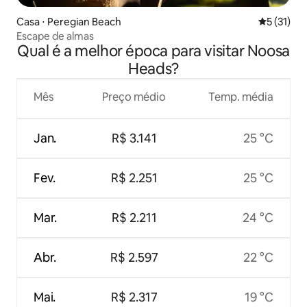
Casa ⋅ Peregian Beach
5 de uma a
5 (31)
Escape de almas
Qual é a melhor época para visitar Noosa
Heads?
Mês
Preço médio
Temp. média
Jan.
R$ 3.141
25 °C
Fev.
R$ 2.251
25 °C
Mar.
R$ 2.211
24 °C
Abr.
R$ 2.597
22 °C
Mai.
R$ 2.317
19 °C