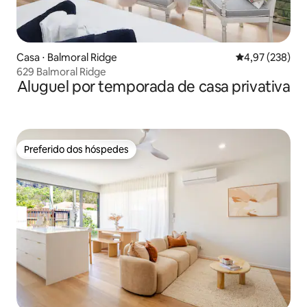
Casa ⋅ Balmoral Ridge
4,97 de uma av
4,97 (238)
629 Balmoral Ridge
Aluguel por temporada de casa privativa
Preferido dos hóspedes
Preferido dos hóspedes