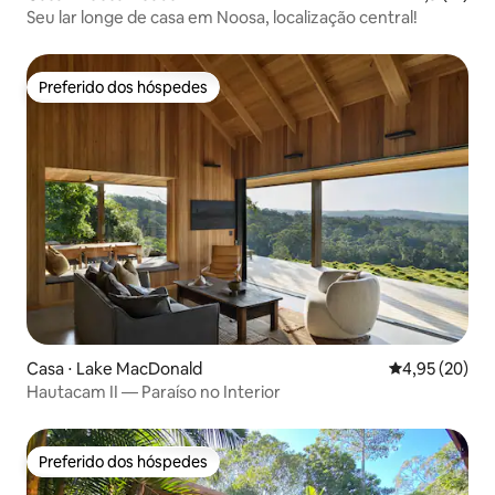
Seu lar longe de casa em Noosa, localização central!
Preferido dos hóspedes
Preferido dos hóspedes
Casa ⋅ Lake MacDonald
4,95 de uma a
4,95 (20)
Hautacam II — Paraíso no Interior
Preferido dos hóspedes
Preferido dos hóspedes