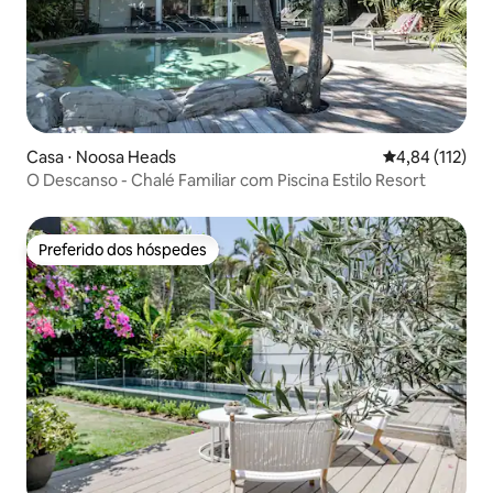
Casa ⋅ Noosa Heads
4,84 de uma av
4,84 (112)
O Descanso - Chalé Familiar com Piscina Estilo Resort
Preferido dos hóspedes
Preferido dos hóspedes