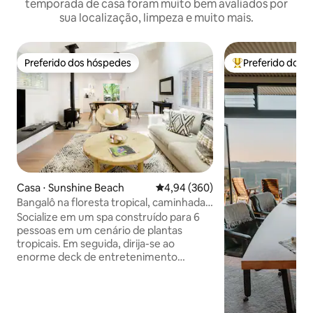
temporada de casa foram muito bem avaliados por
sua localização, limpeza e muito mais.
Preferido dos hóspedes
Preferido dos 
Preferido dos hóspedes
Entre os melhore
Casa ⋅ Sunshine Beach
4,94 de uma avaliação média de 5
4,94 (360)
Bangalô na floresta tropical, caminhada
até a praia
Socialize em um spa construído para 6
pessoas em um cenário de plantas
tropicais. Em seguida, dirija-se ao
enorme deck de entretenimento
coberto e saboreie algo saboroso da
churrasqueira Weber. Para noites
aconchegantes, reúna-se em torno da
lareira depois de uma refeição na