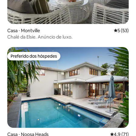
Casa ⋅ Montville
5 de uma a
5 (53)
Chalé da Elsie. Anúncio de luxo.
Preferido dos hóspedes
Preferido dos hóspedes
Casa ⋅ Noosa Heads
4,9 de uma a
4,9 (71)