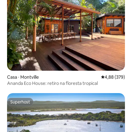
Casa ⋅ Montville
4,88 de uma ava
4,88 (379)
Ananda Eco House: retiro na floresta tropical
Superhost
Superhost