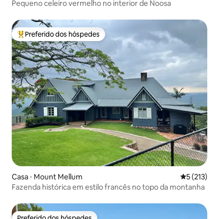
Pequeno celeiro vermelho no interior de Noosa
Preferido dos hóspedes
Entre os melhores preferidos dos hóspedes
Casa ⋅ Mount Mellum
5 de uma av
5 (213)
Fazenda histórica em estilo francês no topo da montanha
Preferido dos hóspedes