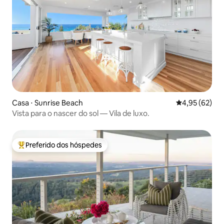
Casa ⋅ Sunrise Beach
4,95 de uma a
4,95 (62)
Vista para o nascer do sol — Vila de luxo.
Preferido dos hóspedes
Entre os melhores preferidos dos hóspedes