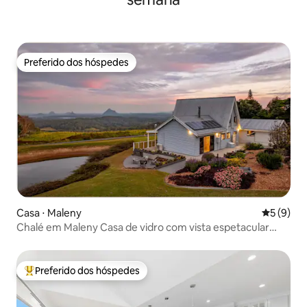
Preferido dos hóspedes
Preferido dos hóspedes
Casa ⋅ Maleny
5 de uma 
5 (9)
Chalé em Maleny Casa de vidro com vista espetacular
para as montanhas
Preferido dos hóspedes
Entre os melhores preferidos dos hóspedes