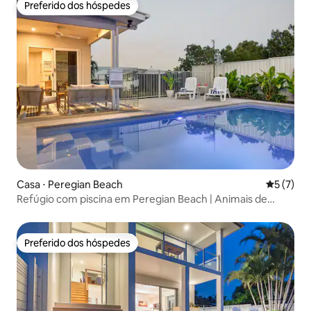
Preferido dos hóspedes
Preferido dos hóspedes
Casa ⋅ Peregian Beach
5 de uma 
5 (7)
Refúgio com piscina em Peregian Beach | Animais de
estimação são bem-vindos
Preferido dos hóspedes
Preferido dos hóspedes