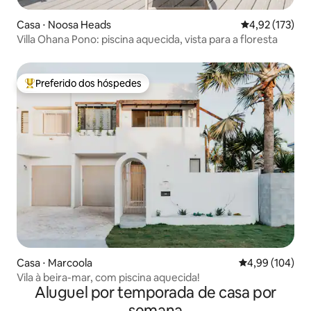
Casa ⋅ Noosa Heads
4,92 de uma av
4,92 (173)
Villa Ohana Pono: piscina aquecida, vista para a floresta
Preferido dos hóspedes
Entre os melhores preferidos dos hóspedes
Casa ⋅ Marcoola
4,99 de uma av
4,99 (104)
Vila à beira-mar, com piscina aquecida!
Aluguel por temporada de casa por
semana