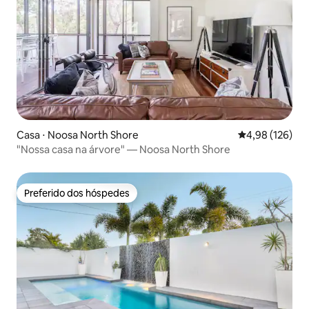
número total de hóspedes
Casa ⋅ Noosa North Shore
4,98 de uma av
4,98 (126)
"Nossa casa na árvore" — Noosa North Shore
Preferido dos hóspedes
Preferido dos hóspedes