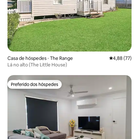
Casa de hóspedes ⋅ The Range
4,88 de uma a
4,88 (77)
Lá no alto (The Little House)
Preferido dos hóspedes
Preferido dos hóspedes