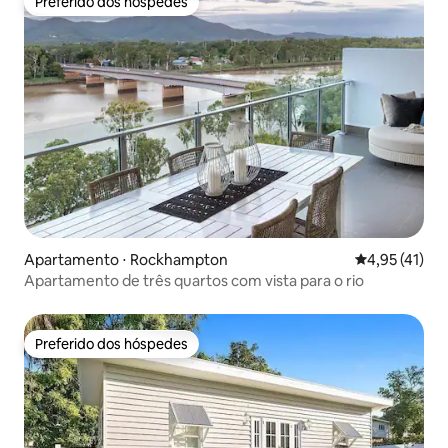
Preferido dos hóspedes
Preferido dos hóspedes
Apartamento ⋅ Rockhampton
4,95 de uma a
4,95 (41)
Apartamento de três quartos com vista para o rio
Preferido dos hóspedes
Preferido dos hóspedes