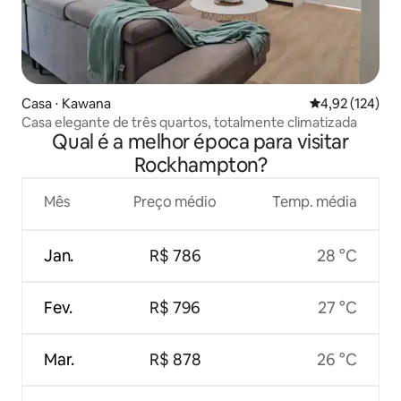
Casa ⋅ Kawana
4,92 de uma av
4,92 (124)
Casa elegante de três quartos, totalmente climatizada
Qual é a melhor época para visitar
Rockhampton?
Mês
Preço médio
Temp. média
Jan.
R$ 786
28 °C
Fev.
R$ 796
27 °C
Mar.
R$ 878
26 °C