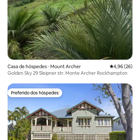
Casa de hóspedes ⋅ Mount Archer
4,96 de uma a
4,96 (26)
Golden Sky 29 Sleipner str. Monte Archer Rockhampton
Preferido dos hóspedes
Preferido dos hóspedes