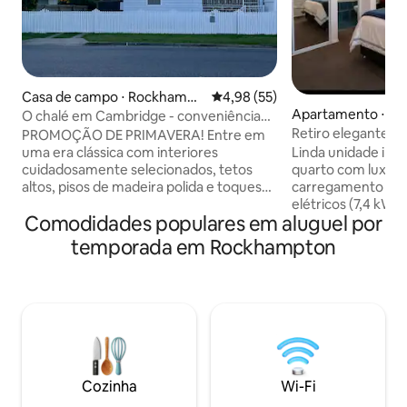
Casa de campo ⋅ Rockhampt
4,98 de uma avaliação média de
4,98 (55)
on
Apartamento ⋅ Fre
O chalé em Cambridge - conveniência
aconchegante no CBD
Retiro elegante em
PROMOÇÃO DE PRIMAVERA! Entre em
carregador de veíc
uma era clássica com interiores
Linda unidade in
cuidadosamente selecionados, tetos
quarto com luxuos
altos, pisos de madeira polida e toques
carregamento pre
vintage, juntamente com comodidades
elétricos (7,4 kW)
Comodidades populares em aluguel por
contemporâneas (Wi-Fi, Smart TV,
hidromassagem de
ventiladores de teto, ar-condicionado) e
acabamentos de q
temporada em Rockhampton
serviços que incluem delícias preparadas
unidade. O ambien
por um chef e entregues diretamente
perfeito para obse
na porta do Cottage!🎉 Combinando o
locais ou jantar ao 
charme do velho mundo com
jantar ao ar livre.
comodidades modernas, este refúgio
climatizada para 
acolhedor no coração de Rockhampton
segura e lavander
oferece um paraíso elegante para sua
equipada. Esta un
estadia. Envie uma mensagem para
tudo o que você p
Cozinha
Wi-Fi
obter descontos por duração da estadia
estadia confortáve