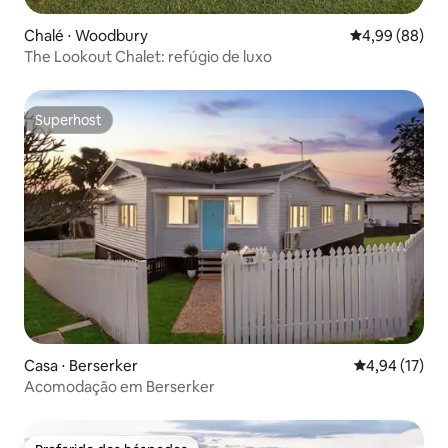
Chalé ⋅ Woodbury
4,99 de uma av
4,99 (88)
The Lookout Chalet: refúgio de luxo
Superhost
Superhost
Casa ⋅ Berserker
4,94 de uma a
4,94 (17)
Acomodação em Berserker