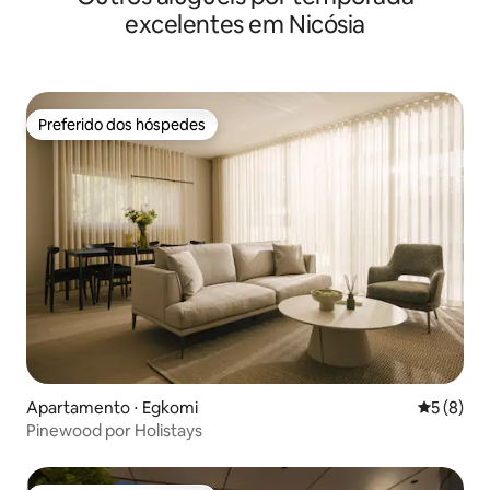
excelentes em Nicósia
Preferido dos hóspedes
Preferido dos hóspedes
Apartamento ⋅ Egkomi
5 de uma 
5 (8)
Pinewood por Holistays