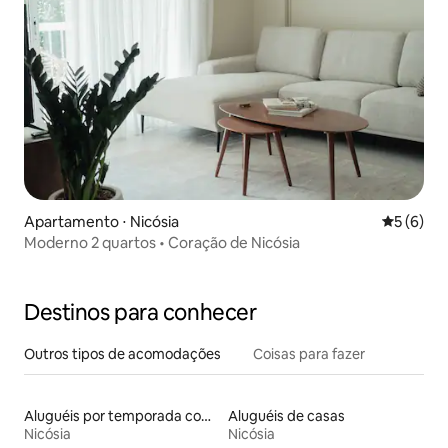
Apartamento ⋅ Nicósia
5 de uma 
5 (6)
Moderno 2 quartos • Coração de Nicósia
Destinos para conhecer
Outros tipos de acomodações
Coisas para fazer
Aluguéis por temporada com acesso ao lago
Aluguéis de casas
Nicósia
Nicósia