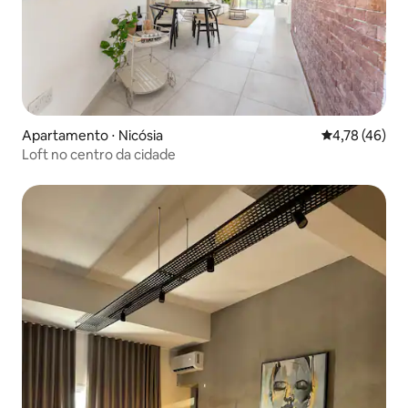
Apartamento ⋅ Nicósia
4,78 de uma a
4,78 (46)
Loft no centro da cidade