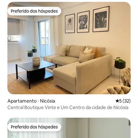
Preferido dos hóspedes
Preferido dos hóspedes
Apartamento ⋅ Nicósia
5 de uma a
5 (32)
Central Boutique Vinte e Um Centro da cidade de Nicósia
Preferido dos hóspedes
Preferido dos hóspedes