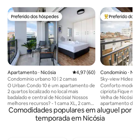
Preferido dos hóspedes
Preferido dos 
Preferido dos hóspedes
Entre os melhore
Apartamento ⋅ Nicósia
4,97 de uma avaliação média de
4,97 (60)
Condomínio ⋅ Nicó
Condomínio urbano 10 | 2 camas
Sky-view Hideawa
estacionamento g
O Urban Condo 10 é um apartamento de
Conforto modern
2 quartos localizado no local mais
cipriota Fique no coração da Cidade
badalado e central de Nicósia! Nossos
Velha de Nicósia 
melhores recursos? - 1 cama XL, 2 camas
apartamento de 1
Comodidades populares em aluguel por
de solteiro, 1 sofá-cama - Netflix grátis -
varanda coberta c
Lojas e bares mais badalados na esquina
vistas deslumbran
temporada em Nicósia
- Café, produtos de higiene pessoal e
Desfrute de uma 
chinelos gratuitos - Secador de cabelo,
personalizada, um
tábua de passar, máquina de lavar - Água
aconchegante e um
quente instantânea disponível no
🌇 Destaques: Var