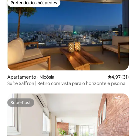
Preferido dos hóspedes
Preferido dos hóspedes
Apartamento ⋅ Nicósia
4,97 de uma a
4,97 (31)
Suíte Saffron | Retiro com vista para o horizonte e piscina
Superhost
Superhost