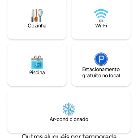
chuveiro e nas torneiras - Nosso café
jantar com vista L
está localizado nas proximidades, onde
privilegiada – cam
você pode nos encontrar pessoalmente
turísticos e cafés 
para qualquer assistência pessoal e
condicionado ✔ Se
Cozinha
Wi-Fi
desfrutar de cafés especiais e saladas
guloseimas de boas-vindas 
caseiras e lanches
casais e viajantes
agora!
Estacionamento
Piscina
gratuito no local
Ar-condicionado
Outros aluguéis por temporada