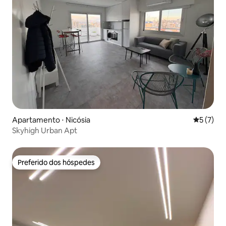
Apartamento ⋅ Nicósia
5 de uma 
5 (7)
Skyhigh Urban Apt
Preferido dos hóspedes
Preferido dos hóspedes