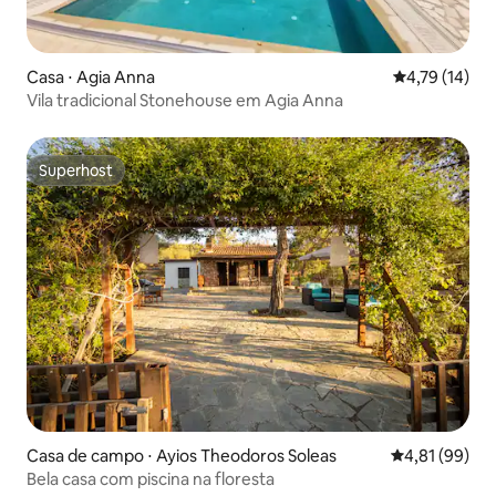
Casa ⋅ Agia Anna
4,79 de uma a
4,79 (14)
Vila tradicional Stonehouse em Agia Anna
Superhost
Superhost
Casa de campo ⋅ Ayios Theodoros Soleas
4,81 de uma a
4,81 (99)
Bela casa com piscina na floresta