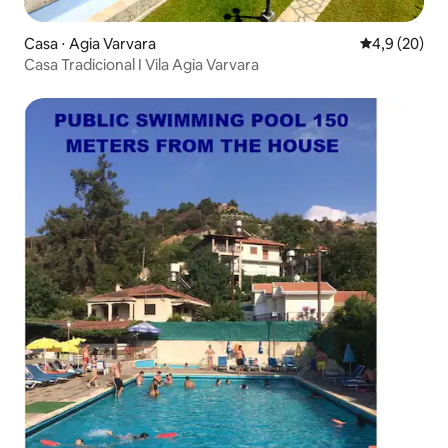
Casa ⋅ Agia Varvara
4,9 de uma a
4,9 (20)
Casa Tradicional I Vila Agia Varvara