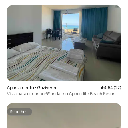
Apartamento ⋅ Gaziveren
4,64 de uma a
4,64 (22)
Vista para o mar no 6º andar no Aphrodite Beach Resort
Superhost
Superhost