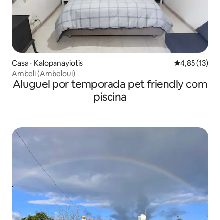
Casa ⋅ Kalopanayiotis
4,85 de uma a
4,85 (13)
Ambeli (Ambeloui)
Aluguel por temporada pet friendly com
piscina