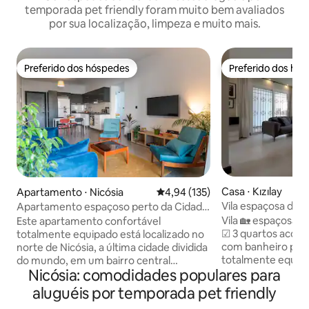
temporada pet friendly foram muito bem avaliados
por sua localização, limpeza e muito mais.
Preferido dos hóspedes
Preferido dos hó
Preferido dos hóspedes
Preferido dos hó
Casa ⋅ Kızılay
Apartamento ⋅ Nicósia
4,94 de uma avaliação média de 
4,94 (135)
Vila espaçosa de 3 
Apartamento espaçoso perto da Cidade
Nicósia Central
Velha no coração de Nicósia
Vila 🏡 espaçosa d
Este apartamento confortável
☑ 3 quartos acon
totalmente equipado está localizado no
com banheiro priv
norte de Nicósia, a última cidade dividida
totalmente equipa
do mundo, em um bairro central
Nicósia: comodidades populares para
iluminada ☑ Jardim
tranquilo e em um prédio de
estacionamento (
apartamentos com elevador e
aluguéis por temporada pet friendly
poucos passos de c
estacionamento. Está em uma