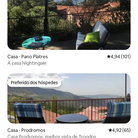
Casa ⋅ Pano Platres
4,94 de uma av
4,94 (101)
A casa Nightingale
Preferido dos hóspedes
Preferido dos hóspedes
Casa ⋅ Prodromos
4,92 de uma a
4,92 (65)
Casa Prodromos, melhor vista de Troodos