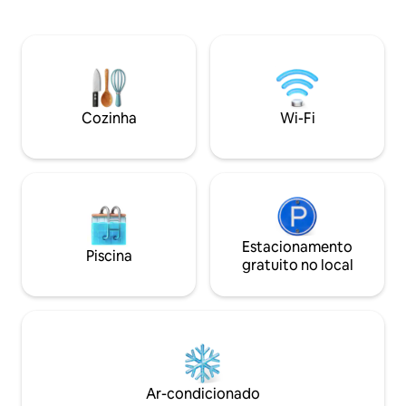
restaurantes ☑ Per
localização especial, a apenas 10-15
grupos que busca
minutos a pé da histórica Cidade Velha.
refúgio sereno Por que os hóspedes
O apartamento, que fica a uma curta
adoram esta vila: 1. 🛌 Espaçoso, familiar
distância a pé dos pontos de passagem
e confortável 2. Localização📍 central
da fronteira, fica a apenas 5 minutos do
privilegiada perto d
Terminal de Nicósia, onde você pode
Jardim🌿 privativo 
viajar para outras cidades. Observação:
Cozinha
Wi-Fi
4. Interiores✨ el
os hóspedes que chegam do sul do
design inteligente
Chipre devem mostrar seus passaportes
nos pontos de passagem.
Estacionamento
Piscina
gratuito no local
Ar-condicionado