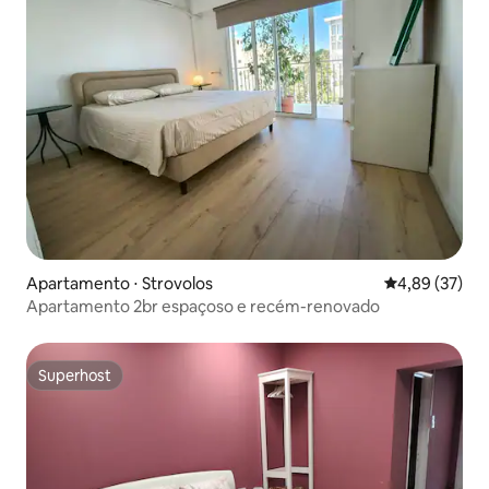
Apartamento ⋅ Strovolos
4,89 de uma a
4,89 (37)
Apartamento 2br espaçoso e recém-renovado
Superhost
Superhost