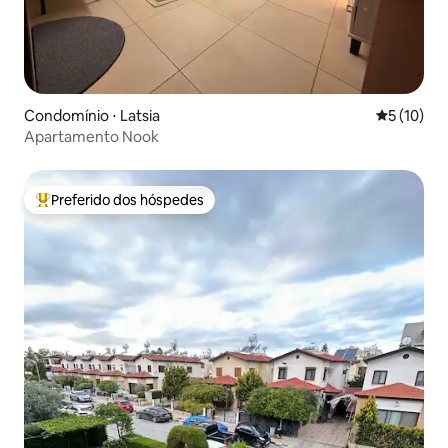
Condomínio ⋅ Latsia
5 de uma a
5 (10)
Apartamento Nook
Preferido dos hóspedes
Entre os melhores preferidos dos hóspedes