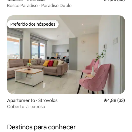
Bosco Paradiso - Paradiso Duplo
Preferido dos hóspedes
Preferido dos hóspedes
Apartamento ⋅ Strovolos
4,88 de uma a
4,88 (33)
Cobertura luxuosa
Destinos para conhecer