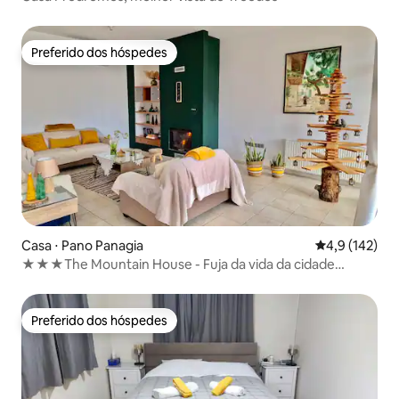
Preferido dos hóspedes
Preferido dos hóspedes
Casa ⋅ Pano Panagia
4,9 de uma av
4,9 (142)
★★★The Mountain House - Fuja da vida da cidade
★★★
Preferido dos hóspedes
Preferido dos hóspedes