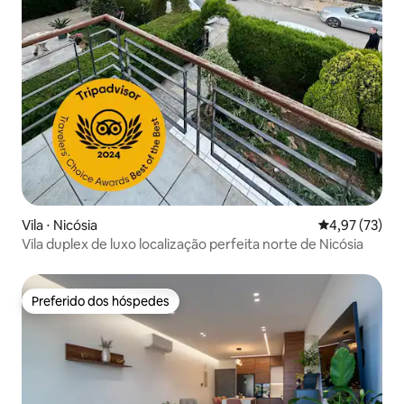
Vila ⋅ Nicósia
4,97 de uma a
4,97 (73)
Vila duplex de luxo localização perfeita norte de Nicósia
Preferido dos hóspedes
Preferido dos hóspedes