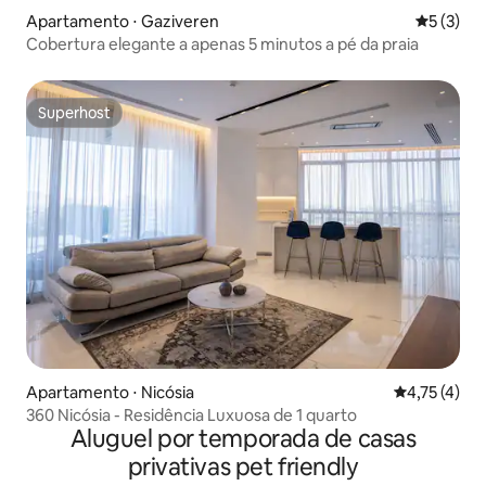
Apartamento ⋅ Gaziveren
5 de uma 
5 (3)
Cobertura elegante a apenas 5 minutos a pé da praia
Superhost
Superhost
Apartamento ⋅ Nicósia
4,75 de uma 
4,75 (4)
360 Nicósia - Residência Luxuosa de 1 quarto
Aluguel por temporada de casas
privativas pet friendly