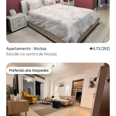
Apartamento ⋅ Nicósia
4,73 de uma av
4,73 (292)
Estúdio no centro de Nicósia
Preferido dos hóspedes
Preferido dos hóspedes