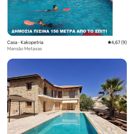
Casa ⋅ Kakopetria
4,67 de uma 
4,67 (9)
Mansão Metaxas