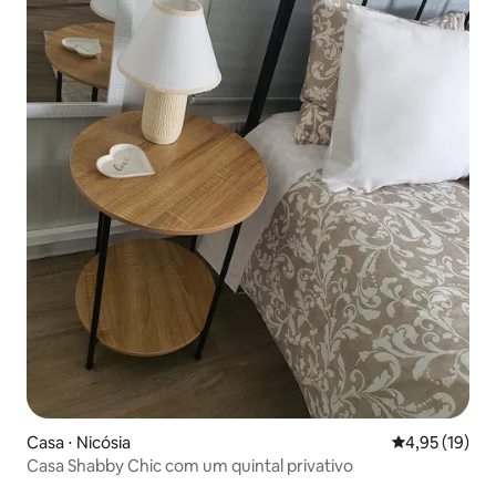
Casa ⋅ Nicósia
4,95 de uma a
4,95 (19)
Casa Shabby Chic com um quintal privativo