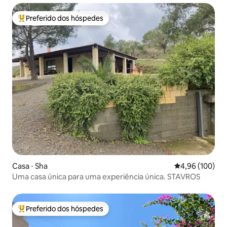
Preferido dos hóspedes
Entre os melhores preferidos dos hóspedes
Casa ⋅ Sha
4,96 de uma av
4,96 (100)
Uma casa única para uma experiência única. STAVROS
Preferido dos hóspedes
Entre os melhores preferidos dos hóspedes