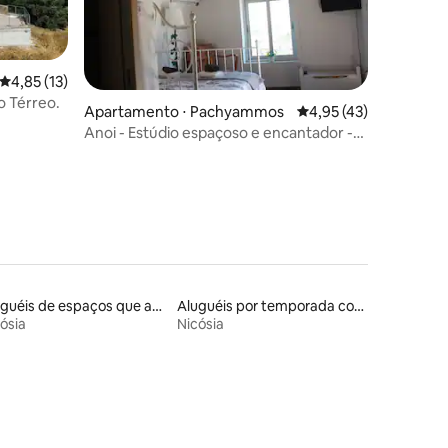
4,85 de uma avaliação média de 5, 13 avaliações
4,85 (13)
o Térreo.
ções
Apartamento ⋅ Pachyammos
4,95 de uma avaliação
4,95 (43)
Anoi - Estúdio espaçoso e encantador -
Piscina comum
Aluguéis de espaços que aceitam animais de estimação
Aluguéis por temporada com acesso à praia
ósia
Nicósia