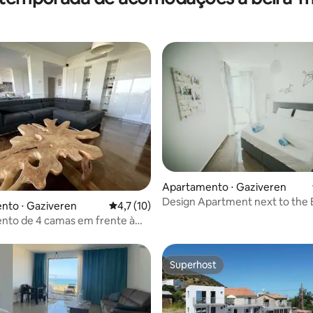
média de 5, 45 avaliações
Apartamento ⋅ Gaziveren
Design Apartment next to the 
nto ⋅ Gaziveren
4,7 de uma avaliação média de 5, 10 avalia
4,7 (10)
North Cyprus
nto de 4 camas em frente à
esort
Superhost
Superhost