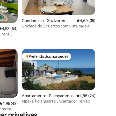
Condomínio ⋅ Gaziveren
4,69 de uma avaliação
4,69 (35)
Unidade de 2 quartos com vista para o
ções
4,58 de uma avaliação média de 5, 64 avaliações
4,58 (64)
mar no Aphrodite Resort
Front
Preferido dos hóspedes
Entre os melhores preferidos dos hóspedes
ções
Apartamento ⋅ Pachyammos
4,96 de uma avaliação
4,96 (24)
Mpakaliko 1 Quarto Encantador Térreo
4,95 de uma avaliação média de 5, 43 avaliações
4,95 (43)
ntador -
r privativas