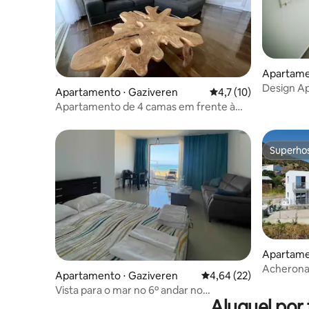
Apartame
Design Ap
Apartamento ⋅ Gaziveren
4,7 de uma avaliação 
4,7 (10)
North Cy
Apartamento de 4 camas em frente à
praia no resort
Superho
Superho
Apartame
Acheronar
Apartamento ⋅ Gaziveren
4,64 de uma avaliação 
4,64 (22)
Vista para o mar no 6º andar no
Aluguel por
Aphrodite Beach Resort