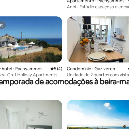
Apartamento ⋅ Pachyammos
Anoi - Estúdio espaçoso e enca
Piscina comum
st
st
o média de 5, 7 avaliações
e hotel ⋅ Pachyammos
5 de uma avaliação média de 5, 4 avalia
5 (4)
Condomínio ⋅ Gaziveren
 Sea-Cret Holiday Apartments -
Unidade de 2 quartos com vista
temporada de acomodações à beira-ma
mos
mar no Aphrodite Resort