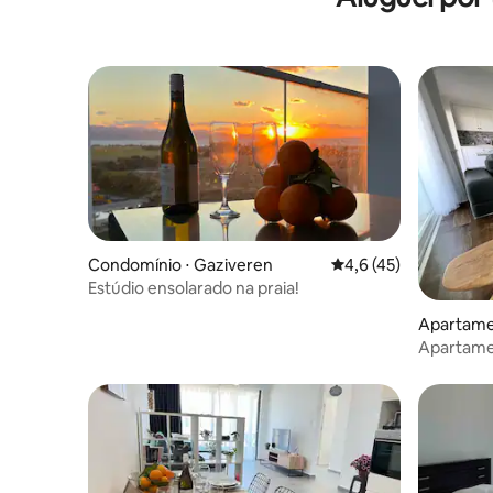
Condomínio ⋅ Gaziveren
4,6 de uma avaliação 
4,6 (45)
Estúdio ensolarado na praia!
Apartame
Apartame
praia no r