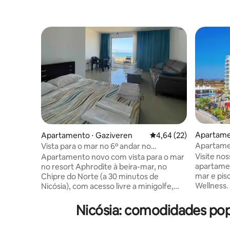
Apartame
Apartamento ⋅ Gaziveren
4,64 de uma avaliação 
4,64 (22)
Apartamen
Vista para o mar no 6º andar no
terraço -
Aphrodite Beach Resort
Visite no
Apartamento novo com vista para o mar
apartamen
no resort Aphrodite à beira-mar, no
mar e pis
Chipre do Norte (a 30 minutos de
Wellness. Esta suíte tem tudo o que você
Nicósia), com acesso livre a minigolfe,
precisa para
academia, 6 piscinas (no terraço, perto
montanhas
do mar e aquecida no prédio) e
Nicósia: comodidades pop
restauran
3 restaurantes no resort. Entrega de
internacio
comida. Estacionamento aberto. 2