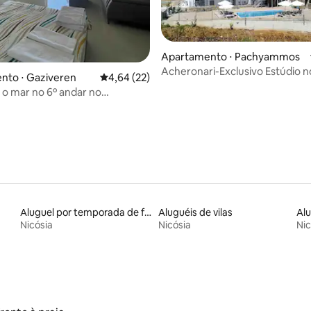
média de 5, 35 avaliações
Apartamento ⋅ Pachyammos
Acheronari-Exclusivo Estúdio n
nto ⋅ Gaziveren
4,64 de uma avaliação média de 5, 22 avalia
4,64 (22)
a o mar no 6º andar no
 Beach Resort
Aluguel por temporada de flats
Aluguéis de vilas
Nicósia
Nicósia
Nic