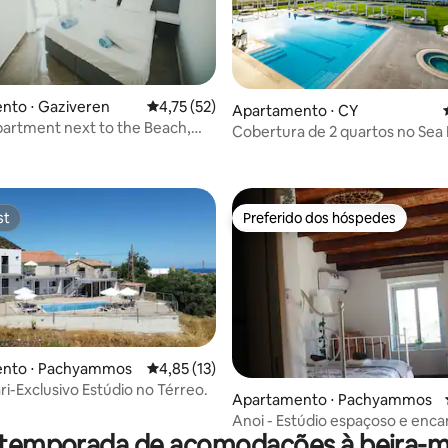
nto ⋅ Gaziveren
4,75 de uma avaliação média de 5, 52 avalia
4,75 (52)
Apartamento ⋅ CY
artment next to the Beach,
Cobertura de 2 quartos no Sea 
média de 5, 10 avaliações
prus
Resort
st
Preferido dos hóspedes
st
Preferido dos hóspedes
nto ⋅ Pachyammos
4,85 de uma avaliação média de 5, 13 avalia
4,85 (13)
i-Exclusivo Estúdio no Térreo.
média de 5, 22 avaliações
Apartamento ⋅ Pachyammos
Anoi - Estúdio espaçoso e enca
 temporada de acomodações à beira-ma
Piscina comum