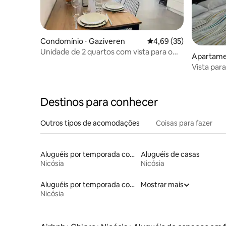
Condomínio ⋅ Gaziveren
4,69 de uma avaliação 
4,69 (35)
Unidade de 2 quartos com vista para o
Apartame
mar no Aphrodite Resort
Vista par
Aphrodite
Destinos para conhecer
Outros tipos de acomodações
Coisas para fazer
Aluguéis por temporada com acesso ao lago
Aluguéis de casas
Nicósia
Nicósia
Aluguéis por temporada com banheira de hidromassagem
Mostrar mais
Nicósia