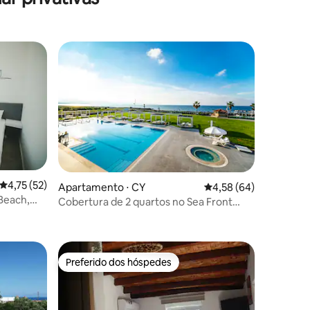
4,75 de uma avaliação média de 5, 52 avaliações
4,75 (52)
Apartamento ⋅ CY
4,58 de uma avaliação
4,58 (64)
Beach,
Cobertura de 2 quartos no Sea Front
ções
Resort
Preferido dos hóspedes
Preferido dos hóspedes