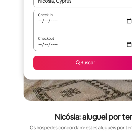
Quando os resultados estiverem disponíveis, expl
Check-in
Checkout
Buscar
Nicósia: aluguel por 
Os hóspedes concordam: estes aluguéis por te