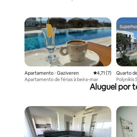
Superho
Superho
Apartamento ⋅ Gaziveren
4,71 de uma avaliaçã
4,71 (7)
Quarto d
Apartamento de férias à beira-mar
Polynikis
Aluguel por 
Pachyam