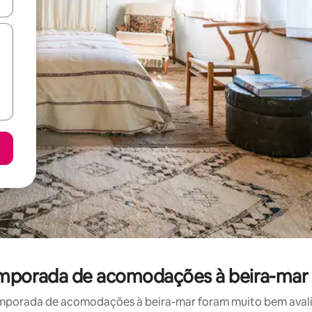
ore-os usando as seta para cima e para baixo do teclado ou tocando e
temporada de acomodações à beira-mar
mporada de acomodações à beira-mar foram muito bem avaliad