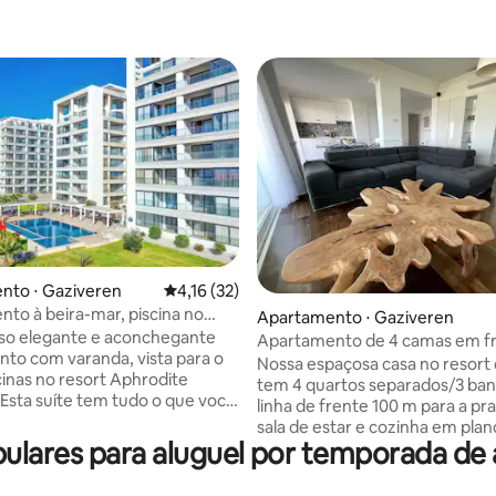
nto ⋅ Gaziveren
4,16 de uma avaliação média de 5, 32 avalia
4,16 (32)
média de 5, 22 avaliações
to à beira-mar, piscina no
Apartamento ⋅ Gaziveren
 Aphrodite Wellness
sso elegante e aconchegante
Apartamento de 4 camas em fr
to com varanda, vista para o
praia no resort
Nossa espaçosa casa no resort 
cinas no resort Aphrodite
tem 4 quartos separados/3 ban
linha de frente 100 m para a praia. N
 umas férias incríveis: - Praia,
sala de estar e cozinha em pla
 próximas - Vários
ulares para aluguel por temporada d
tem portas deslizantes para o 
tes e bares com cozinha
terraço frontal com vista para 
nal e local (não incluídos) -
restaurantes ao ar livre e móve