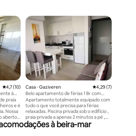
Quarto d
Afrodite
O Aphrod
na costa
quartos 
instalaçõ
vista pa
cama de c
dobrável
espreguiç
ções
Desenvol
4,7 de uma avaliação média de 5, 10 avaliações
4,7 (10)
Casa ⋅ Gaziveren
4,29 de uma avaliaçã
4,29 (7)
descanso
ativa. Ex
ente à
Belo apartamento de férias 1 Br com
durante t
varanda
de praia
Apartamento totalmente equipado com
hidromas
heiros e é
tudo o que você precisa para férias
restaura
ossa
relaxadas. Piscina privada sob o edifício ,
montanha
no aberto
praia privada a apenas 2 minutos a pé ,
e acomodações à beira-mar
grande
atividades divertidas para crianças e
o mar,
adultos , spa , academia , melhor
is de
restaurante e ambiente limpo. O verão é