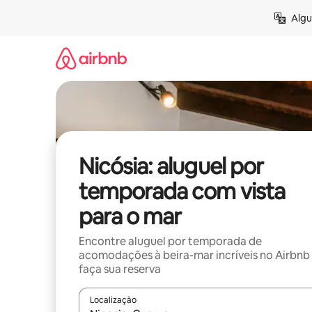
Pular
Algu
para
o
conteúdo
Nicósia: aluguel por
temporada com vista
para o mar
Encontre aluguel por temporada de
acomodações à beira-mar incríveis no Airbnb
faça sua reserva
Localização