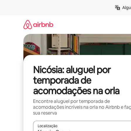
Pular
Algu
para
o
conteúdo
Nicósia: aluguel por
temporada de
acomodações na orla
Encontre aluguel por temporada de
acomodações incríveis na orla no Airbnb e fa
sua reserva
Localização