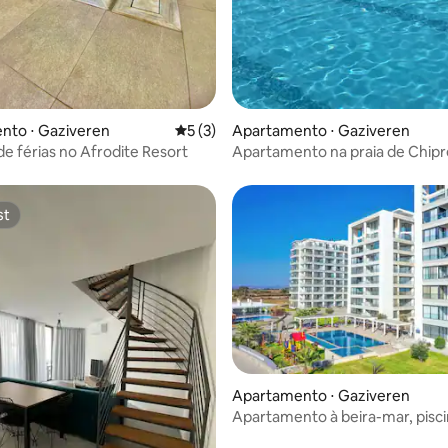
 média de 5, 6 avaliações
nto ⋅ Gaziveren
5 de uma avaliação média de 5, 3 avalia
5 (3)
Apartamento ⋅ Gaziveren
de férias no Afrodite Resort
Apartamento na praia de Chipr
st
st
 média de 5, 8 avaliações
Apartamento ⋅ Gaziveren
Apartamento à beira-mar, pisci
terraço - Aphrodite Wellness