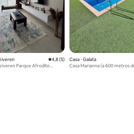
ziveren
4,8 de uma avaliação média de 5, 5 avalia
4,8 (5)
Casa ⋅ Galata
Parque Afrodite
Casa Marianna (a 600 metros d
'da daire
Kakopetria)
média de 5, 22 avaliações