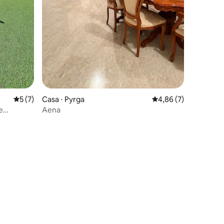
ções
5 de uma avaliação média de 5, 7 avaliações
5 (7)
Casa ⋅ Pyrga
4,86 de uma avaliaçã
4,86 (7)
e
Aena