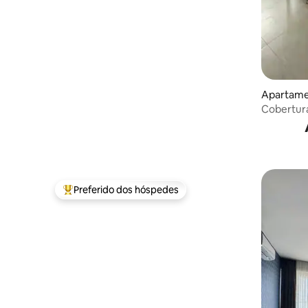
Apartame
Cobertura
pé da pra
Preferido dos hóspedes
Entre os melhores preferidos dos hóspedes