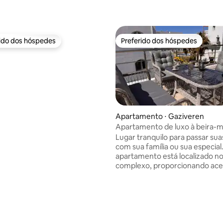
rido dos hóspedes
Preferido dos hóspedes
 melhores preferidos dos hóspedes
Preferido dos hóspedes
Apartamento ⋅ Gaziveren
Apartamento de luxo à beira-m
Lugar tranquilo para passar suas
média de 5, 10 avaliações
com sua família ou sua especial
apartamento está localizado n
complexo, proporcionando ace
praia privativa (2 minutos a pé),
restaurantes, spa e academia. O
complexo tem 3 restaurantes no
todos dentro de uma caminhada
minutos do apartamento. Se estiver
viajando com crianças, o resor