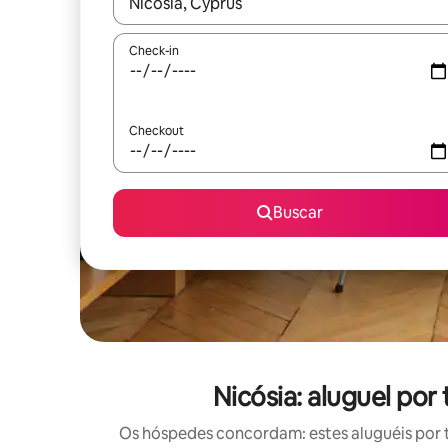
Quando os resultados estiverem disponíveis, expl
Check-in
Checkout
Buscar
Nicósia: aluguel po
Os hóspedes concordam: estes aluguéis por 