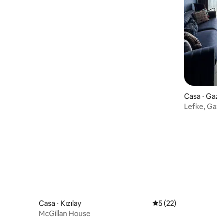
Casa ⋅ Ga
Lefke, Gaziveren 
Residence
Casa ⋅ Kızılay
5 de uma avaliação 
5 (22)
McGillan House