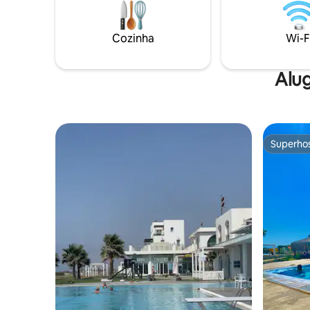
de carro (750m) Vita Alt
4 minutos de c
minutos de ca
Cozinha
Wi-F
Supermercad
minutos a
Alug
Superho
Superho