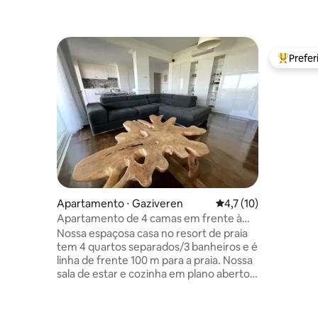
Prefe
Entre os
Apartamento ⋅ Gaziveren
4,7 de uma avaliação 
4,7 (10)
Apartamento de 4 camas em frente à
praia no resort
Nossa espaçosa casa no resort de praia
tem 4 quartos separados/3 banheiros e é
linha de frente 100 m para a praia. Nossa
sala de estar e cozinha em plano aberto
tem portas deslizantes para o grande
terraço frontal com vista para o mar,
restaurantes ao ar livre e móveis de