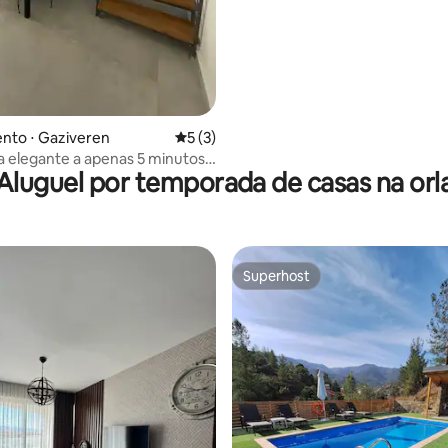
nto ⋅ Gaziveren
5 de uma avaliação média de 5, 3 avalia
5 (3)
 elegante a apenas 5 minutos a
Aluguel por temporada de casas na orl
ia
Superhost
Superhost