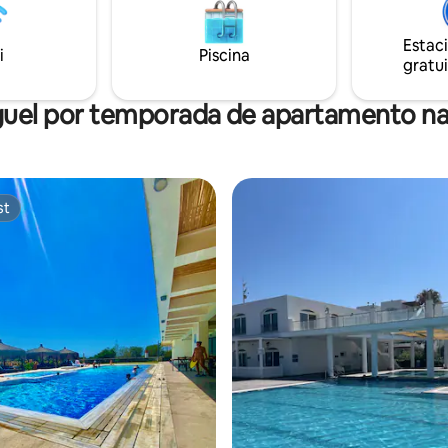
era IVF Center -
arro (1,7 km) Dogus IVF - 7
Estac
rro(2 km) *Compras:
i
Piscina
gratui
o DEVPA - apenas 5
 pé (400m)
uel por temporada de apartamento na
st
st