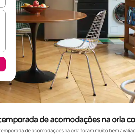
ore-os usando as seta para cima e para baixo do teclado ou tocando e
r temporada de acomodações na orla c
temporada de acomodações na orla foram muito bem avaliados