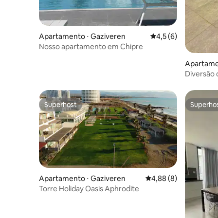
Apartamento ⋅ Gaziveren
4,5 de uma avaliação
4,5 (6)
Nosso apartamento em Chipre
Apartame
Diversão 
Superhost
Superho
Superhost
Superho
Apartamento ⋅ Gaziveren
4,88 de uma avaliação
4,88 (8)
Torre Holiday Oasis Aphrodite