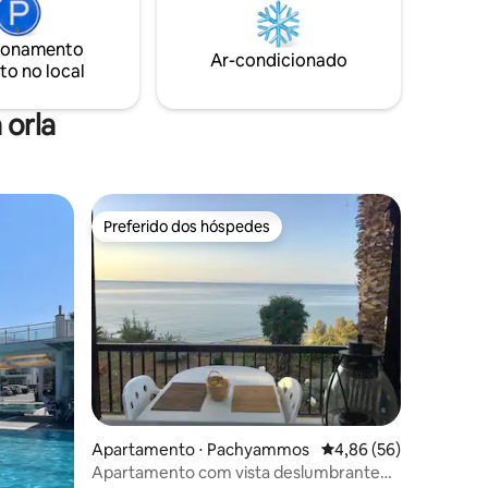
ionamento
Ar-condicionado
to no local
 orla
Preferido dos hóspedes
Preferido dos hóspedes
Apartamento ⋅ Pachyammos
4,86 de uma avaliação
4,86 (56)
Apartamento com vista deslumbrante