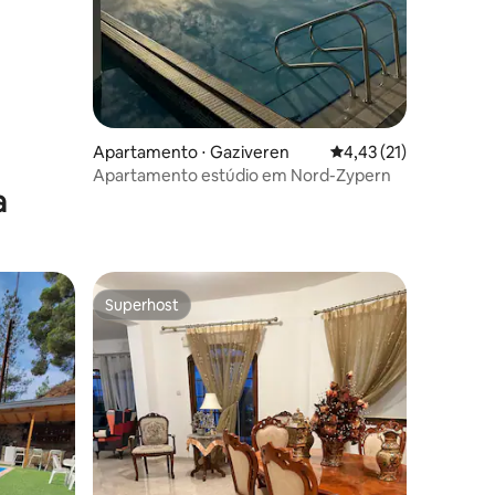
ções
Apartamento ⋅ Gaziveren
4,43 de uma avaliação
4,43 (21)
Apartamento estúdio em Nord-Zypern
a
Superhost
Superhost