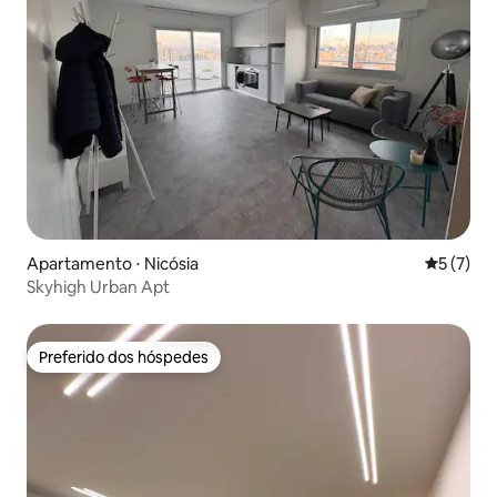
Apartamento ⋅ Nicósia
5 de uma 
5 (7)
Skyhigh Urban Apt
Preferido dos hóspedes
Preferido dos hóspedes