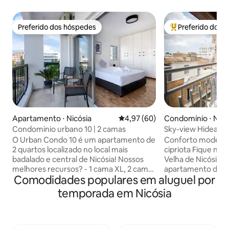
Preferido dos hóspedes
Preferido dos 
Preferido dos hóspedes
Entre os melhore
Apartamento ⋅ Nicósia
4,97 de uma avaliação média de
4,97 (60)
Condomínio ⋅ Nicó
Condomínio urbano 10 | 2 camas
Sky-view Hideawa
estacionamento g
O Urban Condo 10 é um apartamento de
Conforto modern
2 quartos localizado no local mais
cipriota Fique no coração da Cidade
badalado e central de Nicósia! Nossos
Velha de Nicósia 
melhores recursos? - 1 cama XL, 2 camas
apartamento de 1
Comodidades populares em aluguel por
de solteiro, 1 sofá-cama - Netflix grátis -
varanda coberta c
Lojas e bares mais badalados na esquina
vistas deslumbran
temporada em Nicósia
- Café, produtos de higiene pessoal e
Desfrute de uma 
chinelos gratuitos - Secador de cabelo,
personalizada, um
tábua de passar, máquina de lavar - Água
aconchegante e um
quente instantânea disponível no
🌇 Destaques: Var