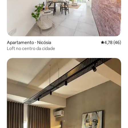
Apartamento ⋅ Nicósia
4,78 de uma a
4,78 (46)
Loft no centro da cidade