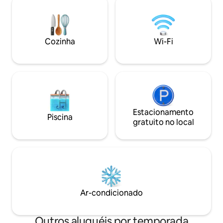
chuveiro e nas torneiras - Nosso café
jantar com vista L
está localizado nas proximidades, onde
privilegiada – cam
você pode nos encontrar pessoalmente
turísticos e cafés 
para qualquer assistência pessoal e
condicionado ✔ Se
Cozinha
Wi-Fi
desfrutar de cafés especiais e saladas
guloseimas de boas-vindas 
caseiras e lanches
casais e viajantes
agora!
Estacionamento
Piscina
gratuito no local
Ar-condicionado
Outros aluguéis por temporada