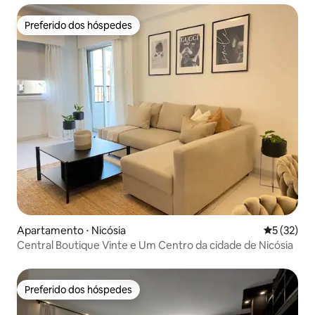
Preferido dos hóspedes
Preferido dos hóspedes
Apartamento ⋅ Nicósia
5 de uma a
5 (32)
Central Boutique Vinte e Um Centro da cidade de Nicósia
Preferido dos hóspedes
Preferido dos hóspedes