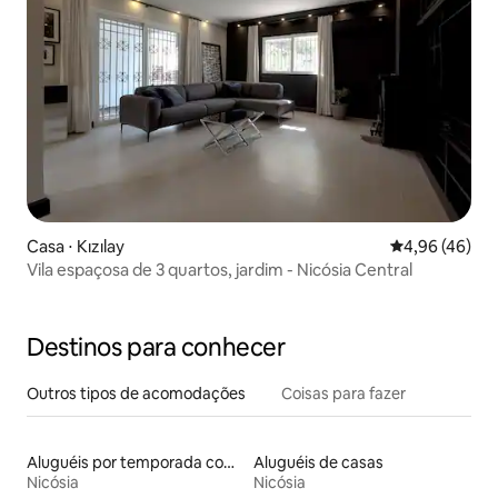
Casa ⋅ Kızılay
4,96 de uma a
4,96 (46)
Vila espaçosa de 3 quartos, jardim - Nicósia Central
Destinos para conhecer
Outros tipos de acomodações
Coisas para fazer
Aluguéis por temporada com acesso ao lago
Aluguéis de casas
Nicósia
Nicósia