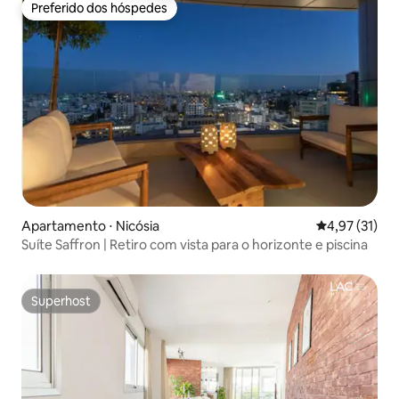
Preferido dos hóspedes
Preferido dos hóspedes
Apartamento ⋅ Nicósia
4,97 de uma a
4,97 (31)
Suíte Saffron | Retiro com vista para o horizonte e piscina
Superhost
Superhost