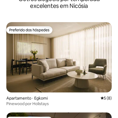
excelentes em Nicósia
Preferido dos hóspedes
Preferido dos hóspedes
Apartamento ⋅ Egkomi
5 de uma 
5 (8)
Pinewood por Holistays