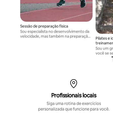
Sessão de preparação física
Sou especialista no desenvolvimento da
velocidade, mas também na preparação
Pilates e
física em geral
treinamen
Sou um gr
você se s
concentra
Profissionais locais
Siga uma rotina de exercícios
personalizada que funcione para você.