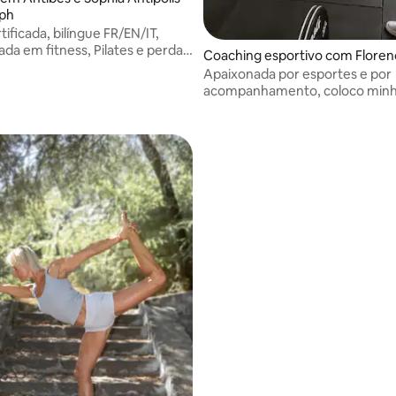
ph
ificada, bilíngue FR/EN/IT,
ada em fitness, Pilates e perda
Coaching esportivo com Floren
Sessões altamente
Apaixonada por esportes e por
zadas no Fitness Park Olympie
acompanhamento, coloco minha
 casa. Todos os níveis são bem-
serviço de outras pessoas para 
se sentirem melhor em seus co
fortes, mais confiantes, enquan
divertem