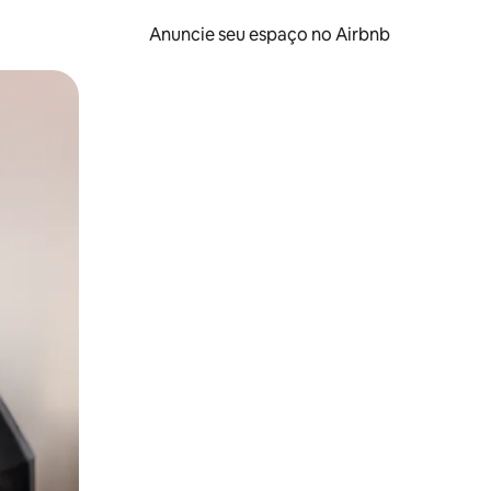
Anuncie seu espaço no Airbnb
 deslizando o dedo na tela.