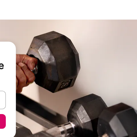
e
ore-os usando as seta para cima e para baixo do teclado ou tocando e