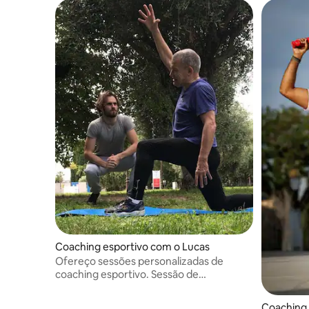
Coaching esportivo com o Lucas
Ofereço sessões personalizadas de
coaching esportivo. Sessão de
condicionamento físico, alongamento ou
aula de boxe. Sessões dinâmicas e
Coaching 