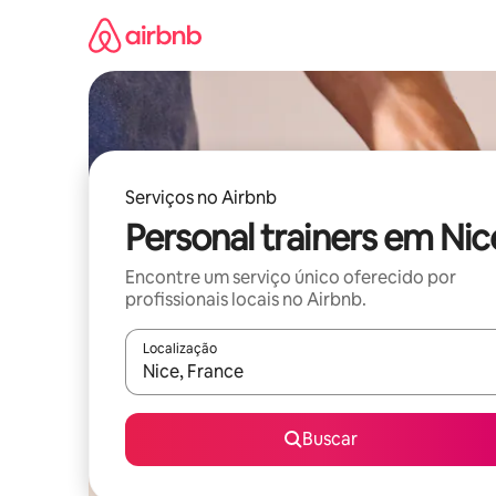
Pular
para
o
conteúdo
Serviços no Airbnb
Personal trainers em Nic
Encontre um serviço único oferecido por
profissionais locais no Airbnb.
Localização
Quando os resultados estiverem disponíveis, expl
Buscar