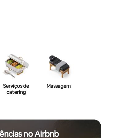
Serviços de
Massagem
Maquiagem
Hai
catering
ências no Airbnb