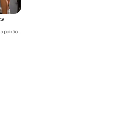
ce
 paixão a
ajudá-las a
rpos, mais
to se