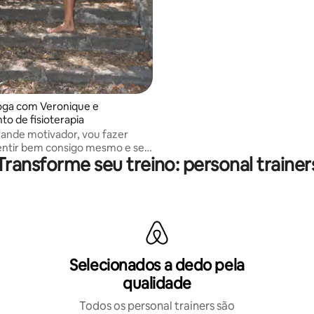
 ioga com Veronique e
to de fisioterapia
ande motivador, vou fazer
entir bem consigo mesmo e se
Transforme seu treino: personal trainer
r em sua necessidade
Selecionados a dedo pela
qualidade
Todos os personal trainers são