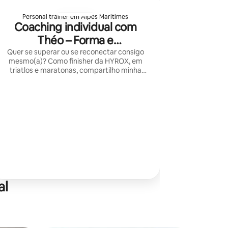
Personal trainer em Alpes Maritimes
Coaching individual com
Théo – Forma e
desempenho
Quer se superar ou se reconectar consigo
mesmo(a)? Como finisher da HYROX, em
triatlos e maratonas, compartilho minha
paixão com uma abordagem focada no seu
bem-estar e na sua forma física duradoura.
al