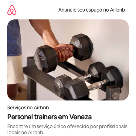
Pular
para
Anuncie seu espaço no Airbnb
o
conteúdo
Serviços no Airbnb
Personal trainers em Veneza
Encontre um serviço único oferecido por profissionais
locais no Airbnb.