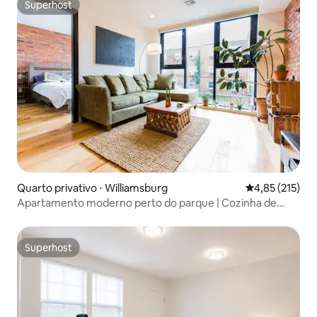
Superhost
Superhost
Quarto privativo ⋅ Williamsburg
4,85 de uma av
4,85 (215)
Apartamento moderno perto do parque | Cozinha de
chef + ducha a vapor
Superhost
Superhost