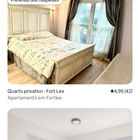
Preferido dos hóspedes
Preferido dos hóspedes
Quarto privativo ⋅ Fort Lee
4,95 de uma a
4,95 (42)
Apartamento em Fortlee