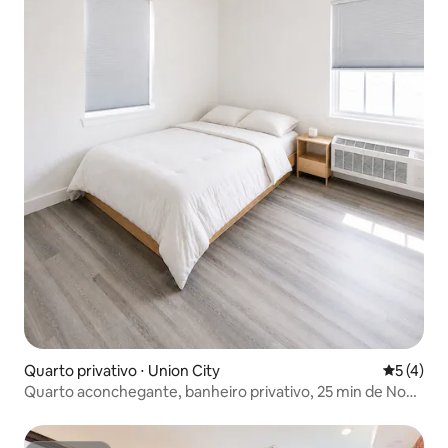
Quarto privativo ⋅ Union City
5 de uma 
5 (4)
Quarto aconchegante, banheiro privativo, 25 min de Nova
York