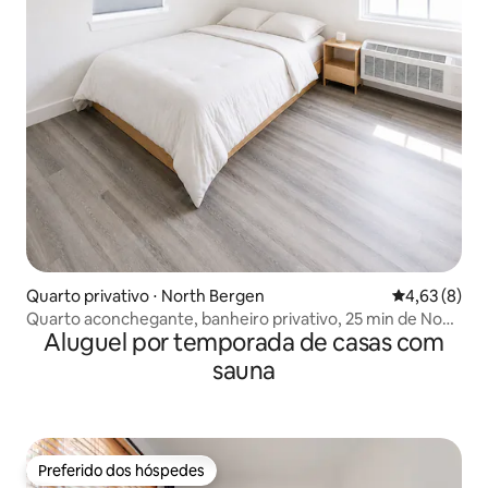
Quarto privativo ⋅ North Bergen
4,63 de uma 
4,63 (8)
Quarto aconchegante, banheiro privativo, 25 min de Nova
Aluguel por temporada de casas com
York
sauna
Preferido dos hóspedes
Preferido dos hóspedes