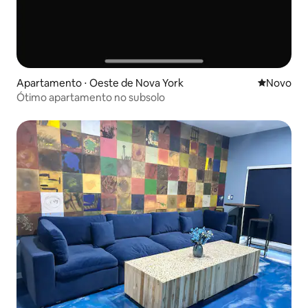
Apartamento ⋅ Oeste de Nova York
Novo lugar
Novo
Ótimo apartamento no subsolo