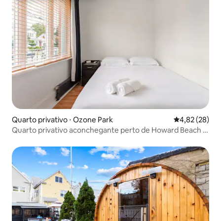
Quarto privativo ⋅ Ozone Park
4,82 de uma a
4,82 (28)
Quarto privativo aconchegante perto de Howard Beach –
JFK e metrô