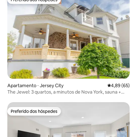
Preferido dos hóspedes
Apartamento ⋅ Jersey City
4,89 de uma a
4,89 (65)
The Jewel: 3 quartos, a minutos de Nova York, sauna +
estacionamento!
Preferido dos hóspedes
Preferido dos hóspedes