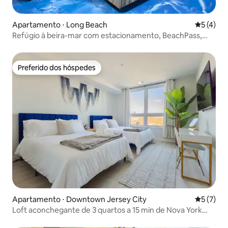
Apartamento ⋅ Long Beach
5 de uma 
5 (4)
Refúgio à beira-mar com estacionamento, BeachPass,
bicicleta
Preferido dos hóspedes
Preferido dos hóspedes
Apartamento ⋅ Downtown Jersey City
5 de uma 
5 (7)
Loft aconchegante de 3 quartos a 15 min de Nova York
com vista, academia e transporte