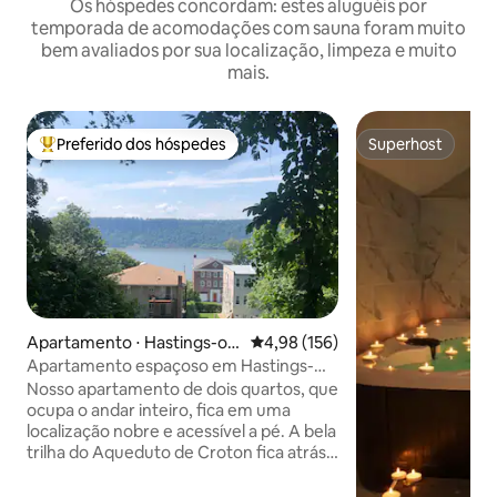
Os hóspedes concordam: estes aluguéis por
temporada de acomodações com sauna foram muito
bem avaliados por sua localização, limpeza e muito
mais.
Preferido dos hóspedes
Superhost
Entre os melhores preferidos dos hóspedes
Superhost
Apartamento ⋅ Hastings-on
4,98 de uma avaliação média de 
4,98 (156)
-Hudson
Apartamento espaçoso em Hastings-
on-Hudson perto de Nova York
Nosso apartamento de dois quartos, que
ocupa o andar inteiro, fica em uma
localização nobre e acessível a pé. A bela
trilha do Aqueduto de Croton fica atrás
da casa, com vista para o rio Hudson. A
uma curta distância a pé, há o trem para