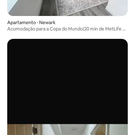
Apartamento ⋅ Newark
Acomodação para a Copa do Mundo|20 min de MetLife +
comodidades de luxo