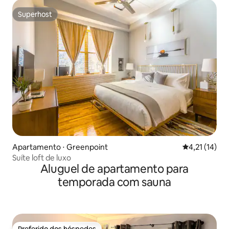
Superhost
Superhost
Apartamento ⋅ Greenpoint
4,21 de uma a
4,21 (14)
Suíte loft de luxo
Aluguel de apartamento para
temporada com sauna