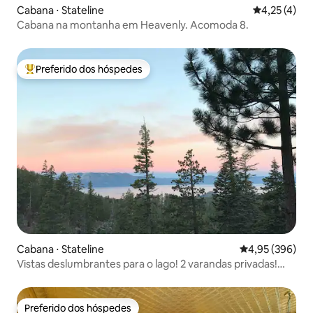
Cabana ⋅ Stateline
4,25 de uma 
4,25 (4)
Cabana na montanha em Heavenly. Acomoda 8.
Preferido dos hóspedes
Entre os melhores preferidos dos hóspedes
Cabana ⋅ Stateline
4,95 de uma ava
4,95 (396)
Vistas deslumbrantes para o lago! 2 varandas privadas!
Acomoda 8 pessoas
Preferido dos hóspedes