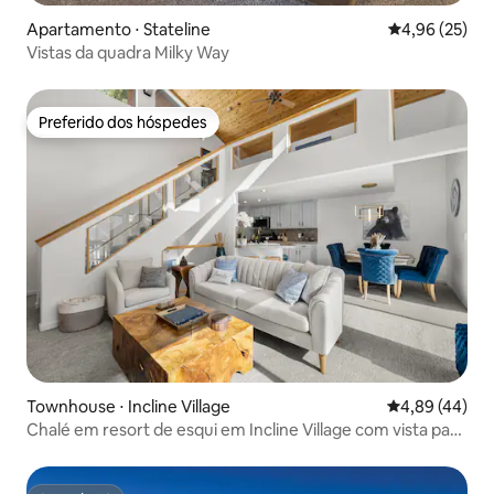
Apartamento ⋅ Stateline
4,96 de uma a
4,96 (25)
Vistas da quadra Milky Way
Preferido dos hóspedes
Preferido dos hóspedes
Townhouse ⋅ Incline Village
4,89 de uma a
4,89 (44)
Chalé em resort de esqui em Incline Village com vista para
o lago