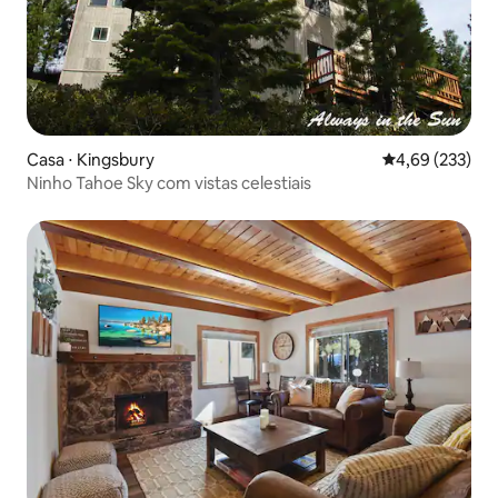
Casa ⋅ Kingsbury
4,69 de uma av
4,69 (233)
Ninho Tahoe Sky com vistas celestiais