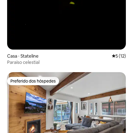
Casa ⋅ Stateline
5 de uma a
5 (12)
Paraíso celestial
Preferido dos hóspedes
Preferido dos hóspedes