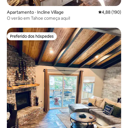
Apartamento ⋅ Incline Village
4,88 de uma av
4,88 (190)
O verão em Tahoe começa aqui!
Preferido dos hóspedes
Preferido dos hóspedes