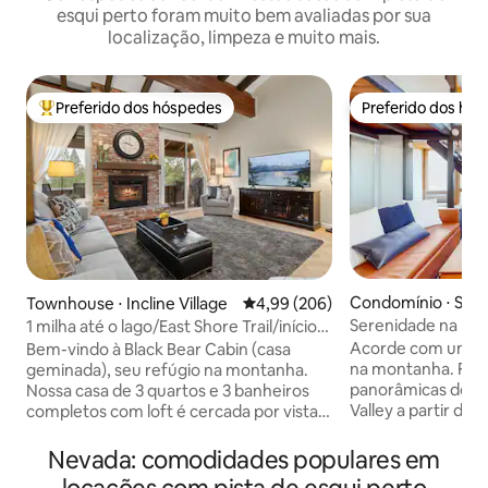
esqui perto foram muito bem avaliadas por sua
localização, limpeza e muito mais.
Preferido dos hóspedes
Preferido dos hó
Entre os melhores preferidos dos hóspedes
Preferido dos hó
Condomínio ⋅ Stat
Townhouse ⋅ Incline Village
4,99 de uma avaliação média de 5
4,99 (206)
Serenidade na mo
1 milha até o lago/East Shore Trail/início
esqui, golfe, cassi
de trilhas para caminhada
Acorde com um nas
Bem-vindo à Black Bear Cabin (casa
na montanha. Fuja 
geminada), seu refúgio na montanha.
panorâmicas do L
Nossa casa de 3 quartos e 3 banheiros
Valley a partir de
completos com loft é cercada por vistas
condomínio de 1 q
panorâmicas da floresta e do lago no
uma milha dos ele
pico, e conta com 2 piscinas da
Nevada: comodidades populares em
Ski Resort (mais d
associação de moradores. Com