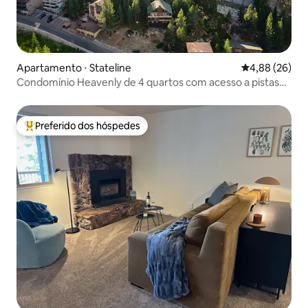
Apartamento ⋅ Stateline
4,88 de uma a
4,88 (26)
Condomínio Heavenly de 4 quartos com acesso a pistas
de esqui
Preferido dos hóspedes
Entre os melhores preferidos dos hóspedes