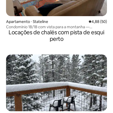
Apartamento ⋅ Stateline
4,88 de uma a
4,88 (50)
Condomínio 1B/1B com vista para a montanha —
Locações de chalés com pista de esqui
caminhada até o teleférico/trilha
perto