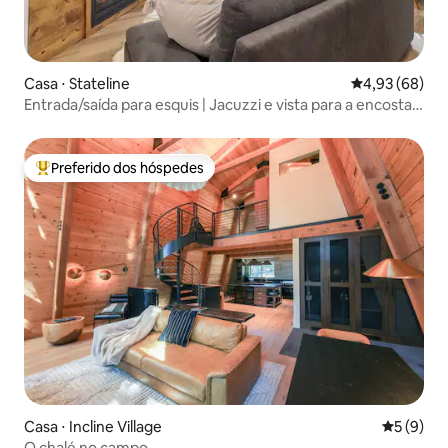
Casa ⋅ Stateline
4,93 de uma a
4,93 (68)
Entrada/saída para esquis | Jacuzzi e vista para a encosta |
Acomoda 4 pessoas
Preferido dos hóspedes
Entre os melhores preferidos dos hóspedes
Casa ⋅ Incline Village
5 de uma 
5 (9)
O chalé no campo