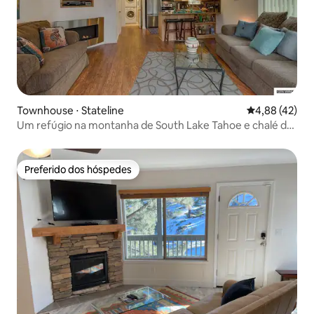
Townhouse ⋅ Stateline
4,88 de uma a
4,88 (42)
Um refúgio na montanha de South Lake Tahoe e chalé de
esqui!
Preferido dos hóspedes
Preferido dos hóspedes