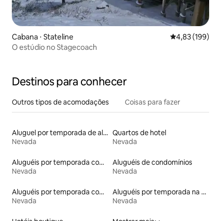
Cabana ⋅ Stateline
4,83 de uma av
4,83 (199)
O estúdio no Stagecoach
Destinos para conhecer
Outros tipos de acomodações
Coisas para fazer
Aluguel por temporada de alojamentos ecológicos
Quartos de hotel
Nevada
Nevada
Aluguéis por temporada com acesso à praia
Aluguéis de condomínios
Nevada
Nevada
Aluguéis por temporada com suítes privativas
Aluguéis por temporada na orla
Nevada
Nevada