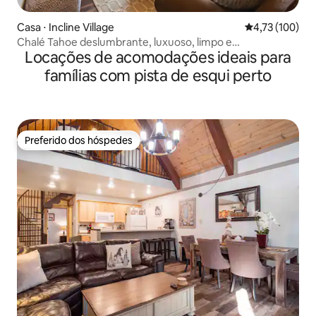
Casa ⋅ Incline Village
4,73 de uma av
4,73 (100)
Chalé Tahoe deslumbrante, luxuoso, limpo e
Locações de acomodações ideais para
aconchegante
famílias com pista de esqui perto
Preferido dos hóspedes
Preferido dos hóspedes