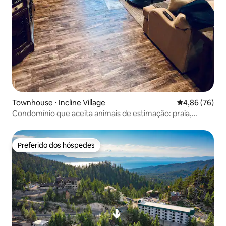
Townhouse ⋅ Incline Village
4,86 de uma a
4,86 (76)
Condomínio que aceita animais de estimação: praia,
transporte para esqui e lareira
Preferido dos hóspedes
Preferido dos hóspedes