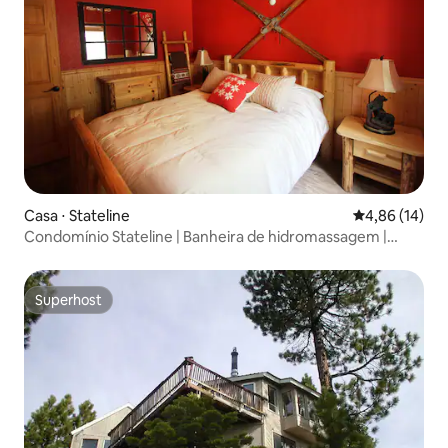
Casa ⋅ Stateline
4,86 de uma a
4,86 (14)
Condomínio Stateline | Banheira de hidromassagem |
Deck | Churrasqueira
Superhost
Superhost