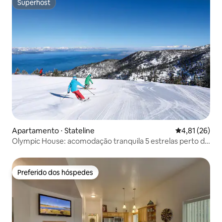
Superhost
Superhost
Apartamento ⋅ Stateline
4,81 de uma a
4,81 (26)
Olympic House: acomodação tranquila 5 estrelas perto da
trilha Tahoe Rim
Preferido dos hóspedes
Preferido dos hóspedes