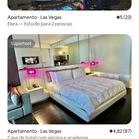
Apartamento ⋅ Las Vegas
5 de uma a
5 (23)
Elara — Estúdio para 2 pessoas
Superhost
Superhost
Apartamento ⋅ Las Vegas
4,82 de uma a
4,82 (87)
Casa de hotel com piscina e academia