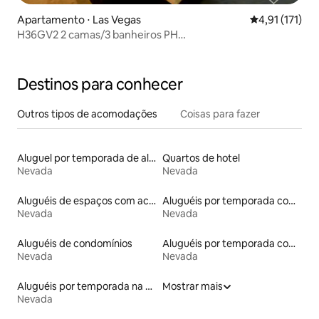
Apartamento ⋅ Las Vegas
4,91 de uma av
4,91 (171)
H36GV2 2 camas/3 banheiros PH
Piso/Varanda/Piscina/Cozinha completa
Destinos para conhecer
Outros tipos de acomodações
Coisas para fazer
Aluguel por temporada de alojamentos ecológicos
Quartos de hotel
Nevada
Nevada
Aluguéis de espaços com acesso direto a pistas de esqui
Aluguéis por temporada com acesso à praia
Nevada
Nevada
Aluguéis de condomínios
Aluguéis por temporada com suítes privativas
Nevada
Nevada
Aluguéis por temporada na orla
Mostrar mais
Nevada