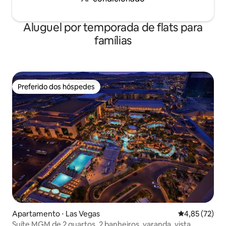
Aluguel por temporada de flats para
famílias
Preferido dos hóspedes
Preferido dos hóspedes
Apartamento ⋅ Las Vegas
4,85 de uma a
4,85 (72)
Suíte MGM de 2 quartos, 2 banheiros, varanda, vista