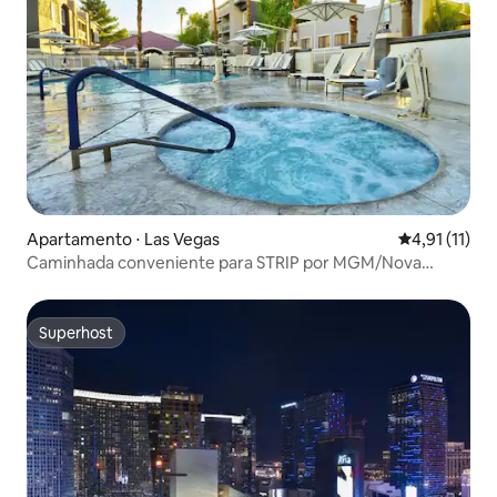
Apartamento ⋅ Las Vegas
4,91 de uma a
4,91 (11)
Caminhada conveniente para STRIP por MGM/Nova
York/Mandalay
Superhost
Superhost