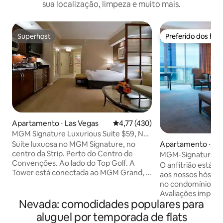
sua localização, limpeza e muito mais.
Superhost
Preferido dos hó
Superhost
Preferido dos hó
Apartamento ⋅ Las Vegas
4,77 de uma avaliação média de 
4,77 (430)
MGM Signature Luxurious Suite $59, No
Resort Fee
Suíte luxuosa no MGM Signature, no
Apartamento ⋅ La
centro da Strip. Perto do Centro de
MGM-Signature St
Convenções. Ao lado do Top Golf. A
Jacuzzi Dlx Studio
O anfitrião está 
Tower está conectada ao MGM Grand, à
aos nossos hósped
Arena, ao cassino e à estação do
no condomínio-ho
monotrilho. Cozinha compacta
Avaliações impecáveis!! SE
totalmente equipada. Banheiro grande
Nevada: comodidades populares para
RESORT. ESTACI
completo com luxuosa banheira de
manobrista gratuit
aluguel por temporada de flats
hidromassagem e chuveiro. Cama
de limpeza é de a