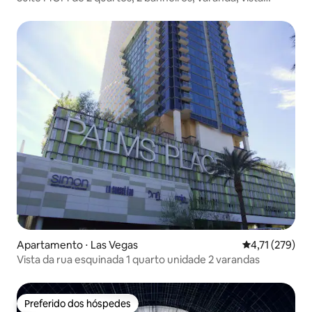
Sphere, sem taxa de resort
Apartamento ⋅ Las Vegas
4,71 de uma av
4,71 (279)
Vista da rua esquinada 1 quarto unidade 2 varandas
Preferido dos hóspedes
Preferido dos hóspedes