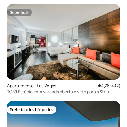
Superhost
Superhost
Apartamento ⋅ Las Vegas
4,76 de uma av
4,76 (442)
TG39 Estúdio com varanda aberta e vista para a Strip
Preferido dos hóspedes
Preferido dos hóspedes