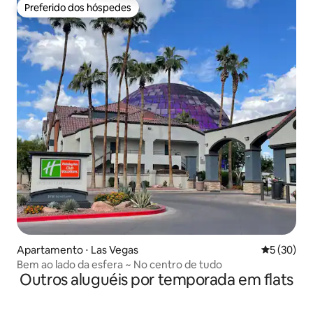
Preferido dos hóspedes
Preferido dos hóspedes
Apartamento ⋅ Las Vegas
5 de uma a
5 (30)
Bem ao lado da esfera ~ No centro de tudo
Outros aluguéis por temporada em flats