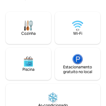
tamanho King com um luxuoso banco de
TODA a estadia p
cabeceira. Você tem direito a usar todas
resort. ACESSO GRATUITO A: piscinas
as comodidades do resort MGM,
MGM, centro de fi
incluindo acesso gratuito ao Lazy River,
horas e check-in 
piscinas, hidromassagem, academias e
com segurança * Di
centro de negócios. Wi-Fi gratuito
Vegas Strip * Co
Estacionamento gratuito com
por passarela cobe
Cozinha
Wi-Fi
manobrista Sem Taxa de Resort Sem
sofá-cama queen si
taxa do Airbnb
pessoa que faz o 
de 21 anos
Estacionamento
Piscina
gratuito no local
Ar-condicionado