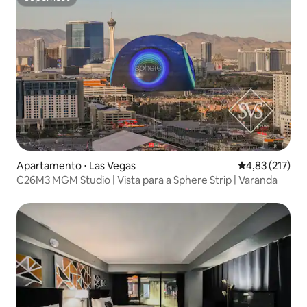
Superhost
Apartamento ⋅ Las Vegas
4,83 de uma av
4,83 (217)
C26M3 MGM Studio | Vista para a Sphere Strip | Varanda