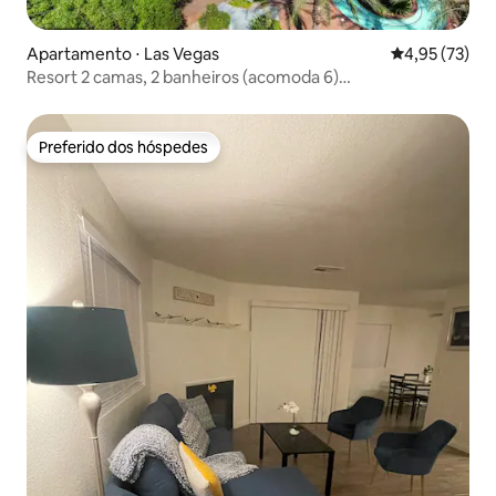
Apartamento ⋅ Las Vegas
4,95 de uma a
4,95 (73)
Resort 2 camas, 2 banheiros (acomoda 6)
~Transporte~Lazy River
Preferido dos hóspedes
Preferido dos hóspedes