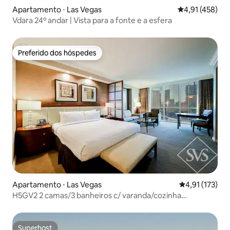
Apartamento ⋅ Las Vegas
4,91 de uma av
4,91 (458)
Vdara 24º andar | Vista para a fonte e a esfera
Preferido dos hóspedes
Preferido dos hóspedes
Apartamento ⋅ Las Vegas
4,91 de uma av
4,91 (173)
H5GV2 2 camas/3 banheiros c/ varanda/cozinha
completa/piscina/academia
Superhost