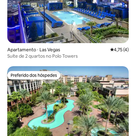
Apartamento ⋅ Las Vegas
4,75 de uma 
4,75 (4)
Suíte de 2 quartos no Polo Towers
Preferido dos hóspedes
Preferido dos hóspedes