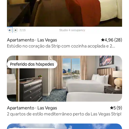
Apartamento ⋅ Las Vegas
4,96 de uma a
4,96 (28)
Estúdio no coração da Strip com cozinha acoplada e 2
camas
Preferido dos hóspedes
Preferido dos hóspedes
Apartamento ⋅ Las Vegas
5 de uma 
5 (9)
2 quartos de estilo mediterrâneo perto da Las Vegas Strip!