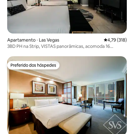
Apartamento ⋅ Las Vegas
4,79 de uma av
4,79 (318)
3BD PH na Strip, VISTAS panorâmicas, acomoda 16
pessoas
Preferido dos hóspedes
Preferido dos hóspedes