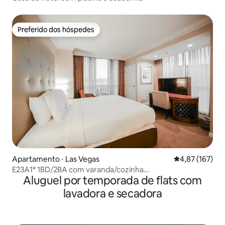
Preferido dos hóspedes
Preferido dos hóspedes
Apartamento ⋅ Las Vegas
4,87 de uma av
4,87 (167)
E23A1* 1BD/2BA com varanda/cozinha
Aluguel por temporada de flats com
completa/piscina/academia
lavadora e secadora