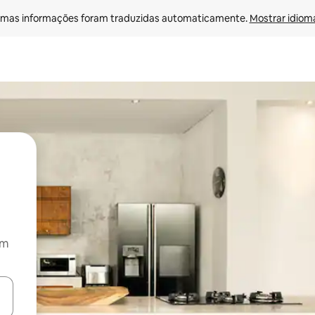
mas informações foram traduzidas automaticamente. 
Mostrar idioma
om
ore-os usando as seta para cima e para baixo do teclado ou tocando e