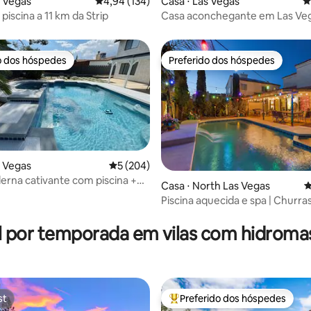
s Vegas
4,94 de uma avaliação média de 5, 134 avalia
4,94 (134)
Casa ⋅ Las Vegas
4
iscina a 11 km da Strip
Casa aconchegante em Las Veg
milhas da Strip!
o dos hóspedes
Preferido dos hóspedes
o dos hóspedes
Preferido dos hóspedes
s Vegas
5 de uma avaliação média de 5, 204 avalia
5 (204)
rna cativante com piscina +
Casa ⋅ North Las Vegas
4
i de fibra
Piscina aquecida e spa | Churras
édia de 5, 111 avaliações
Abre para o parque |
l por temporada em vilas com hidrom
st
Preferido dos hóspedes
st
Entre os melhores preferidos d