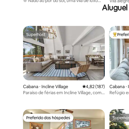
𖤓 Nado ao pôr do sol, uma vila de luxo
Vila aleg
Aluguel
em Las Vegas com piscina e spa
Superhost
Prefe
Superhost
Entre os
Cabana ⋅ Incline Village
4,82 de uma avaliação m
4,82 (187)
Cabana ⋅ I
Paraíso de férias em Incline Village, com
Refúgio em
acesso a Pr
Preferido dos hóspedes
Superho
Preferido dos hóspedes
Superho