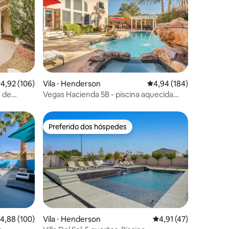
ções
,92 de uma avaliação média de 5, 106 avaliações
4,92 (106)
Vila ⋅ Henderson
4,94 de uma avaliação 
4,94 (184)
 de
Vegas Hacienda 5B - piscina aquecida
a/sala de
gratuita, 15m para Strip
Preferido dos hóspedes
Preferido dos hóspedes
,88 de uma avaliação média de 5, 100 avaliações
4,88 (100)
Vila ⋅ Henderson
4,91 de uma avaliação
4,91 (47)
ções