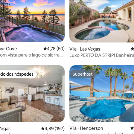
édia de 5, 147 avaliações
phyr Cove
4,78 de uma avaliação média de 5, 50 avalia
4,78 (50)
Vila ⋅ Las Vegas
4
com vista para o lago de sierra
Luxo PERTO DA STRIP! Banheira
banheira de hidromassagem
hidromassagem/piscina aquecid
jogos!
rido dos hóspedes
Superhost
 melhores preferidos dos hóspedes
Superhost
média de 5, 89 avaliações
Vila ⋅ Henderson
4
 Vegas
4,89 de uma avaliação média de 5, 197 avalia
4,89 (197)