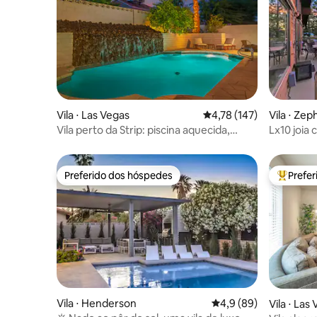
Vila ⋅ Las Vegas
4,78 de uma avaliação m
4,78 (147)
Vila ⋅ Ze
Vila perto da Strip: piscina aquecida,
Lx10 joia 
banheira de hidromassagem, bilhar
theater, 
Preferido dos hóspedes
Prefe
Preferido dos hóspedes
Entre os
Vila ⋅ Henderson
4,9 de uma avaliação 
4,9 (89)
Vila ⋅ Las