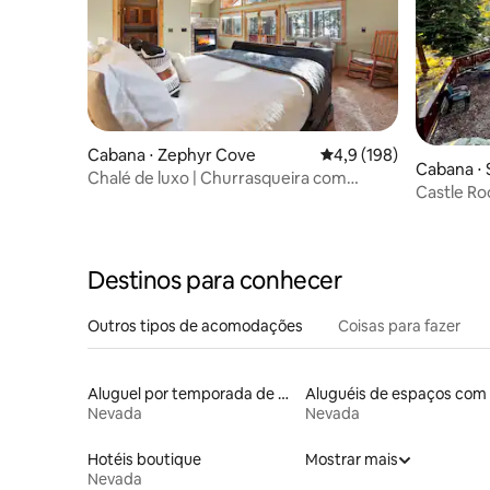
Cabana ⋅ Zephyr Cove
4,9 de uma avaliação m
4,9 (198)
Cabana ⋅ 
Chalé de luxo | Churrasqueira com
Castle Ro
jacuzzi e vista para o lago | Acomoda 10
hidromass
pessoas
floresta
Destinos para conhecer
Outros tipos de acomodações
Coisas para fazer
Aluguel por temporada de alojamentos ecológicos
Nevada
Nevada
Hotéis boutique
Mostrar mais
Nevada