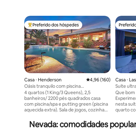
Preferido dos hóspedes
Preferid
Entre os melhores preferidos dos hóspedes
Preferid
Casa ⋅ Henderson
4,96 de uma avaliação m
4,96 (160)
Casa ⋅ La
Oásis tranquilo com piscina
Suíte ult
(aquecimento extra) Spa/minigolfe.
para a Str
4 quartos (1 King/3 Queens), 2,5
Que bom t
banheiros/ 2200 pés quadrados casa
Experimen
com piscina/spa e putting green (piscina
nesta suí
aquecida extra). Sala de jogos, cozinha
quarto c
bem abastecida, sala de estar com TV
envolvent
inteligente de 60”, bela piscina aquecida
Las Vegas 
Nevada: comodidades popula
e spa relaxante. Cachoeira e colocar o
apresenta
verde ajudam você a desfrutar da bela
personali