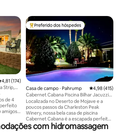
Casa ⋅ M
Preferido dos hóspedes
Prefe
Entre os melhores preferidos dos hóspedes
Entre o
Sala de j
Fogueira 
Seu melh
espera p
perfeita 
sala de j
uma pisci
aquecida
um campo
em um in
ções
,81 de uma avaliação média de 5, 174 avaliações
4,81 (174)
chef, es
 Strip,
Casa de campo ⋅ Pahrump
4,98 de uma avaliação 
4,98 (415)
comodida
heiros
o
conforta
Cabernet Cabana Piscina Bilhar Jacuzzi
os de 4
procuram
DVNP
Localizada no Deserto de Mojave e a
 perfeito
Desfrute 
poucos passos da Charleston Peak
u amigos e
propried
Winery, nossa bela casa de piscina
 tem a
e inesque
Cabernet Cabana é a escapada perfeita
omodações com hidromassagem
para você e seus convidados. A casa de
cê pode
piscina de 1400 pés quadrados acomoda
re e da
confortavelmente 6 pessoas com piscina