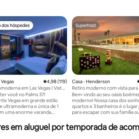
o dos hóspedes
Superhost
o dos hóspedes
Superhost
édia de 5, 160 avaliações
s Vegas
4,98 de uma avaliação média de 5, 119 avalia
4,98 (119)
Casa ⋅ Henderson
4
ramoderna em Las Vegas | Vista
Retiro moderno com vista para a
ip + varanda
piscina e jogos 4 quartos/3 ban
er você no Palms 37!
Bem-vindo ao seu oásis boêmi
te Vegas em grande estilo
moderno! Nossa casa dos sonh
te ultramoderna e única de 1
quartos e 3 banheiros é o lugar
om uma enorme varanda
para escapar com sua família o
e e vistas deslumbrantes da
desfrutar de tudo o que Vegas
Strip. Esta suíte atualizada
oferecer. Com uma grande piscina e a
res em aluguel por temporada de ac
 interiores elegantes e
apenas 18 minutos da pista, vo
zados, uma cozinha totalmente
desfrutar de aventuras ao ar liv