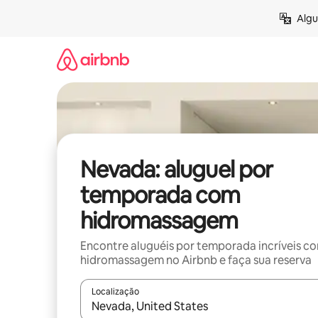
Pular
Algu
para
o
conteúdo
Nevada: aluguel por
temporada com
hidromassagem
Encontre aluguéis por temporada incríveis c
hidromassagem no Airbnb e faça sua reserva
Localização
Quando os resultados estiverem disponíveis, expl