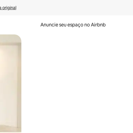
 original
Anuncie seu espaço no Airbnb
 deslizando o dedo na tela.