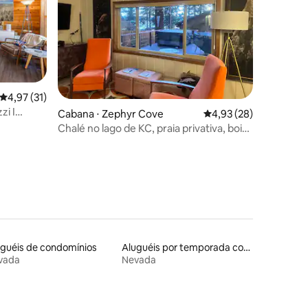
4,97 de uma avaliação média de 5, 31 avaliações
4,97 (31)
ções
zi I
Cabana ⋅ Zephyr Cove
4,93 de uma avaliação
4,93 (28)
os
Chalé no lago de KC, praia privativa, boia
para barco
guéis de condomínios
Aluguéis por temporada com suítes privativas
vada
Nevada