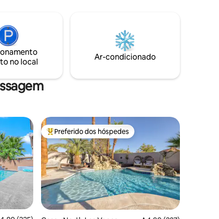
ma curta
privativa e banheira de hidromassagem e
muito espaço interno/externo. A casa da
,
piscina está localizada em 1 1/2 acres em
um bairro de luxo. Nós moramos na casa
nos e
principal. Nossa propriedade é muito
é a casa
ionamento
tranquila, isolada e murada. Muito para
Ar-condicionado
ocuram
to no local
fazer, incluindo mesa de bilhar, dardos,
ferraduras, jogos, etc.
assagem
Preferido dos hóspedes
Entre os melhores preferidos dos hóspedes