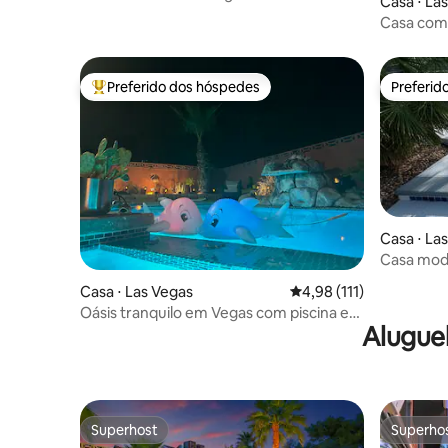
Casa ⋅ La
Casa com p
Preferido dos hóspedes
Preferid
Entre os melhores preferidos dos hóspedes
Preferid
Casa ⋅ La
Casa mode
spa + Wi-F
Casa ⋅ Las Vegas
4,98 de uma avaliação m
4,98 (111)
Oásis tranquilo em Vegas com piscina e
Alugue
spa + caça-níqueis + 420
Superhost
Superho
Superhost
Superho