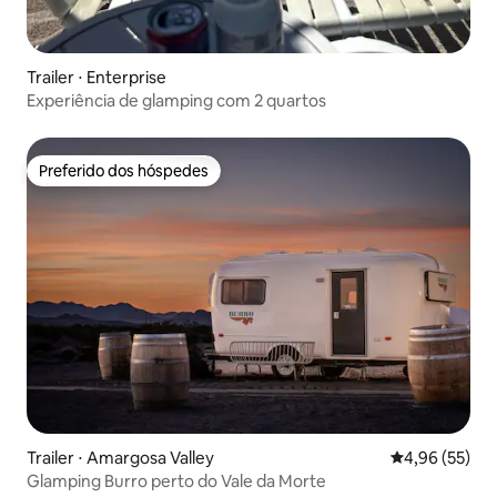
Trailer ⋅ Enterprise
Experiência de glamping com 2 quartos
Preferido dos hóspedes
Preferido dos hóspedes
Trailer ⋅ Amargosa Valley
4,96 de uma a
4,96 (55)
Glamping Burro perto do Vale da Morte