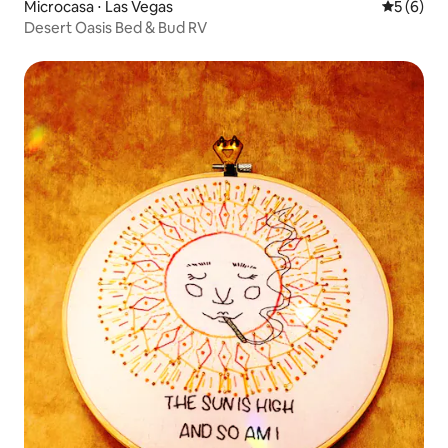
Microcasa ⋅ Las Vegas
5 de uma 
5 (6)
Desert Oasis Bed & Bud RV