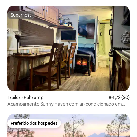
Superhost
Superhost
Trailer ⋅ Pahrump
4,73 de uma a
4,73 (30)
Acampamento Sunny Haven com ar-condicionado em
fazenda
Preferido dos hóspedes
Preferido dos hóspedes