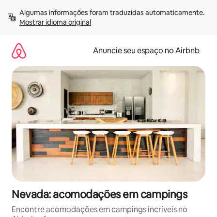
Pular
Algumas informações foram traduzidas automaticamente. 
para
Mostrar idioma original
o
conteúdo
Anuncie seu espaço no Airbnb
Nevada: acomodações em campings
Encontre acomodações em campings incríveis no