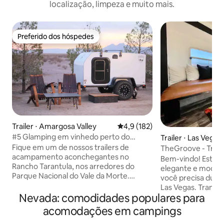
localização, limpeza e muito mais.
Preferido dos hóspedes
Preferido dos hóspedes
Trailer ⋅ Amargosa Valley
4,9 de uma avaliação média de 
4,9 (182)
#5 Glamping em vinhedo perto do
Trailer ⋅ Las Vegas
Parque Nacional do Vale da Morte
Fique em um de nossos trailers de
TheGroove - Trai
acampamento aconchegantes no
queen size + larei
Bem-vindo! Esta ca
Rancho Tarantula, nos arredores do
elegante e moder
Parque Nacional do Vale da Morte.
você precisa dura
Desfrute de deslumbrantes nasceres do
Las Vegas. Tranqui
sol, pores do sol e céus estrelados com
Nevada: comodidades populares para
proporcionará o d
vista para o nosso pequeno vinhedo.
que você precisar
acomodações em campings
Cada acampamento possui uma cama
dia na cidade. Estar localizado no centro
queen size com roupa de cama,