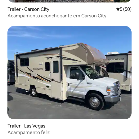
Trailer ⋅ Carson City
5 de uma a
5 (50)
Acampamento aconchegante em Carson City
Trailer ⋅ Las Vegas
Acampamento feliz