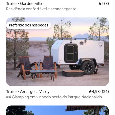
Trailer ⋅ Gardnerville
5 de uma 
5 (3)
Residência confortável e aconchegante
Preferido dos hóspedes
Preferido dos hóspedes
Trailer ⋅ Amargosa Valley
4,93 de uma av
4,93 (124)
#4 Glamping em vinhedo perto do Parque Nacional do
Vale da Morte