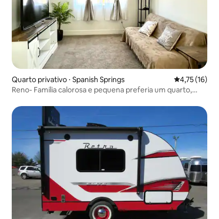
Quarto privativo ⋅ Spanish Springs
4,75 de uma a
4,75 (16)
Reno- Família calorosa e pequena preferia um quarto,
uma sala com vaso sanitário privado - acesso privado