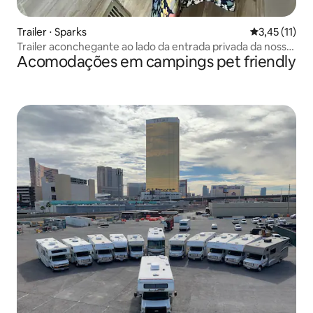
Trailer ⋅ Sparks
3,45 de uma a
3,45 (11)
Trailer aconchegante ao lado da entrada privada da nossa
Acomodações em campings pet friendly
casa de aluguel