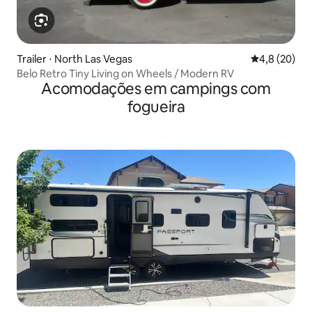
Trailer ⋅ North Las Vegas
4,8 de uma a
4,8 (20)
Belo Retro Tiny Living on Wheels / Modern RV
Acomodações em campings com
fogueira