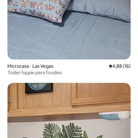
Microcasa ⋅ Las Vegas
4,88 de uma a
4,88 (16)
Trailer hippie para foodies