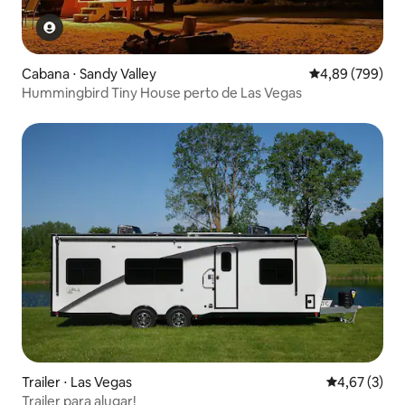
Cabana ⋅ Sandy Valley
4,89 de uma ava
4,89 (799)
Hummingbird Tiny House perto de Las Vegas
Trailer ⋅ Las Vegas
4,67 de uma 
4,67 (3)
Trailer para alugar!