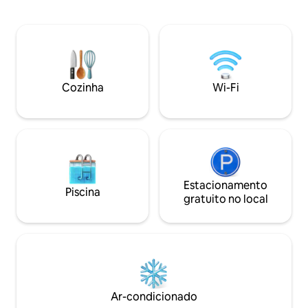
significa que você
eletricidade, ar-
estar em pouco t
condicionado/aquecimento, Wi-Fi e
cidade, o Arts Dist
assentos ao ar livre. As comodidades
estão a menos de 
compartilhadas incluem banheiros de
Há também uma sé
compostagem, casa de banho com
centers a uma curt
banheiros e chuveiro, uma cozinha ao ar
incluindo merceari
Cozinha
Wi-Fi
livre, lareiras e um edifício comunitário
departamento e o
com jogos. Perfeito para uma escapada
tranquila no deserto enquanto explora
as maravilhas do Vale da Morte!
Estacionamento
Piscina
gratuito no local
Ar-condicionado