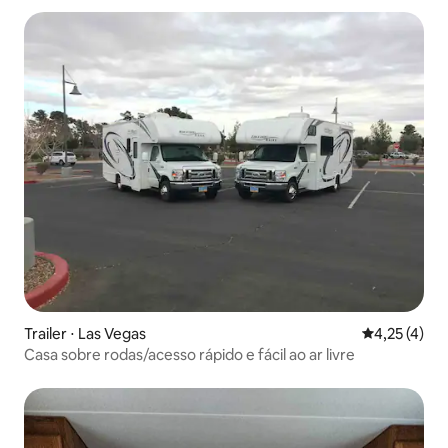
Trailer ⋅ Las Vegas
4,25 de uma 
4,25 (4)
Casa sobre rodas/acesso rápido e fácil ao ar livre