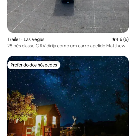
Trailer ⋅ Las Vegas
4,6 de uma 
4,6 (5)
28 pés classe C RV dirija como um carro apelido Matthew
Preferido dos hóspedes
Preferido dos hóspedes