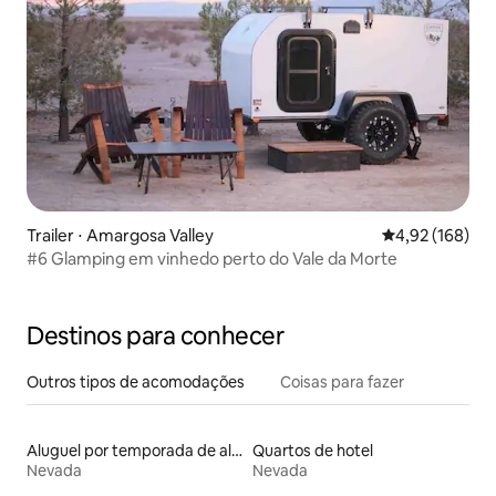
Trailer ⋅ Amargosa Valley
4,92 de uma av
4,92 (168)
#6 Glamping em vinhedo perto do Vale da Morte
Destinos para conhecer
Outros tipos de acomodações
Coisas para fazer
Aluguel por temporada de alojamentos ecológicos
Quartos de hotel
Nevada
Nevada