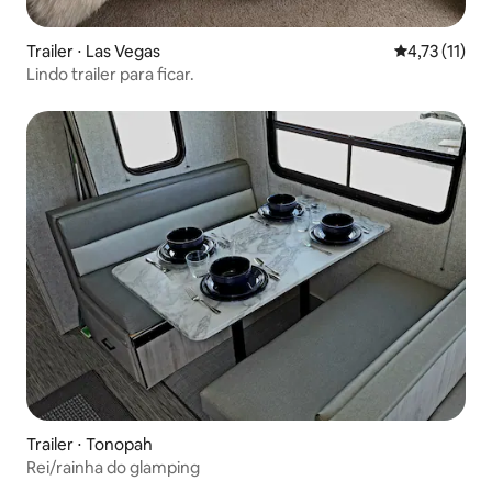
Trailer ⋅ Las Vegas
4,73 de uma a
4,73 (11)
Lindo trailer para ficar.
Trailer ⋅ Tonopah
Rei/rainha do glamping