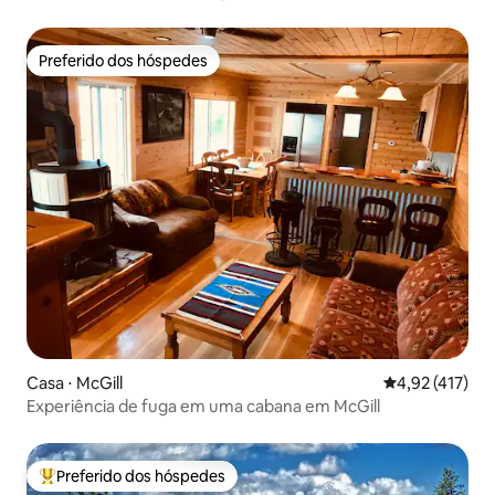
churrasqueira
Preferido dos hóspedes
Preferido dos hóspedes
Casa ⋅ McGill
4,92 de uma av
4,92 (417)
Experiência de fuga em uma cabana em McGill
Preferido dos hóspedes
Entre os melhores preferidos dos hóspedes