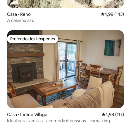
Casa ⋅ Reno
4,99 de uma av
4,99 (143)
A casinha azul
Preferido dos hóspedes
Preferido dos hóspedes
Casa ⋅ Incline Village
4,94 de uma av
4,94 (117)
Ideal para famílias - acomoda 6 pessoas - cama king