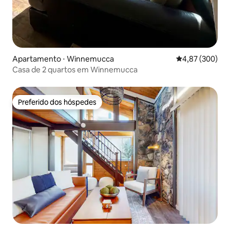
Apartamento ⋅ Winnemucca
4,87 de uma ava
4,87 (300)
Casa de 2 quartos em Winnemucca
Preferido dos hóspedes
Preferido dos hóspedes