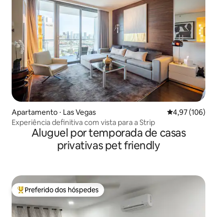
Apartamento ⋅ Las Vegas
4,97 de uma av
4,97 (106)
Experiência definitiva com vista para a Strip
Aluguel por temporada de casas
privativas pet friendly
Preferido dos hóspedes
Entre os melhores preferidos dos hóspedes