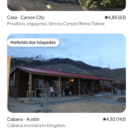
Casa ⋅ Carson City
4,85 de uma a
4,85 (63)
Privativo, espaçoso, térreo Carson/Reno/Tahoe
Preferido dos hóspedes
Preferido dos hóspedes
Cabana ⋅ Austin
4,92 de uma av
4,92 (143)
Cabana incrível em Kingston