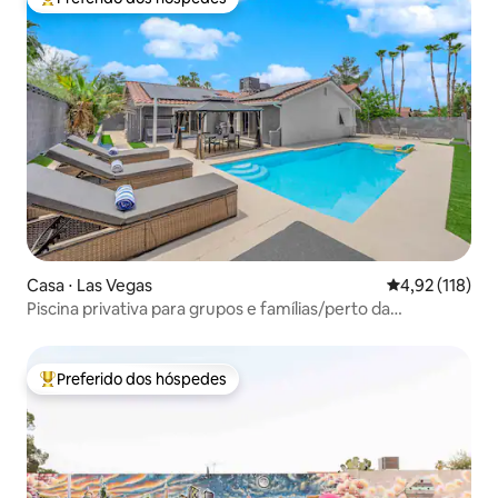
Entre os melhores preferidos dos hóspedes
Casa ⋅ Las Vegas
4,92 de uma av
4,92 (118)
Piscina privativa para grupos e famílias/perto da
Strip/aeroporto
Preferido dos hóspedes
Entre os melhores preferidos dos hóspedes