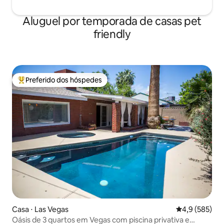
Aluguel por temporada de casas pet
friendly
Preferido dos hóspedes
Entre os melhores preferidos dos hóspedes
Casa ⋅ Las Vegas
4,9 de uma av
4,9 (585)
Oásis de 3 quartos em Vegas com piscina privativa e