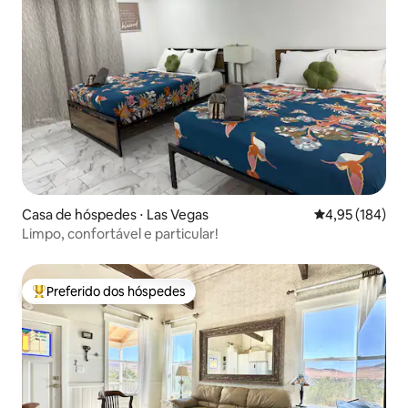
Casa de hóspedes ⋅ Las Vegas
4,95 de uma av
4,95 (184)
Limpo, confortável e particular!
Preferido dos hóspedes
Entre os melhores preferidos dos hóspedes