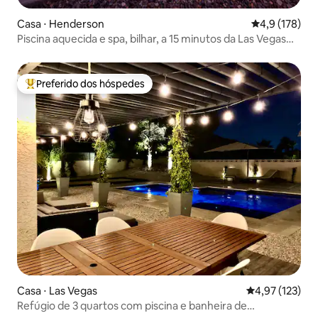
Casa ⋅ Henderson
4,9 de uma av
4,9 (178)
Piscina aquecida e spa, bilhar, a 15 minutos da Las Vegas
Strip
Preferido dos hóspedes
Entre os melhores preferidos dos hóspedes
Casa ⋅ Las Vegas
4,97 de uma av
4,97 (123)
Refúgio de 3 quartos com piscina e banheira de