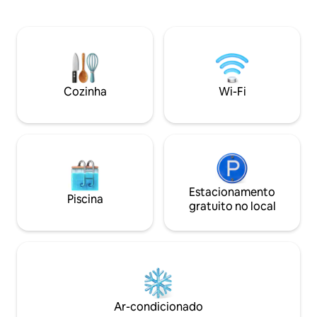
completa e um espaço confortável
verde ajudam você
projetado para relaxar após um longo
Henderson na área 
dia. Localização tranquila e conveniente,
minutos de carro a
com tudo o que você precisa para uma
Boulder City. O esp
estadia fácil. Localizada no bairro
espreguiçadeiras 
histórico de Ely, perto de um famoso
recém-resurfado, 
marco local, esta casa oferece
assentos/área de e
Cozinha
Wi-Fi
privacidade, conforto e conveniência
Para saber mais, v
para trabalho ou aventura.
Estacionamento
Piscina
gratuito no local
Ar-condicionado