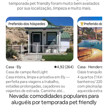
temporada pet friendly foram muito bem avaliados
por sua localização, limpeza e muito mais.
Preferido dos hóspedes
Preferido dos 
Preferido dos hóspedes
Entre os melhore
Casa ⋅ Ely
4,92 de uma avaliação média de 
4,92 (264)
Casa ⋅ Henderson
Casa de campo Red Light
Oásis tranquilo co
(aquecimento extr
Casa inteira, limpa e privativa em Ely —
4 quartos (1 King/
perfeita para viagens a trabalho,
banheiros/ 2200 p
estadias prolongadas, caçadores ou
com piscina/spa e 
viajantes de estrada. Caminhe até
aquecida extra). Sala de jogos, cozinha
Nevada: comodidades populares para
restaurantes, parques, lojas e a Nevada
bem abastecida, s
Northern Railway no centro da cidade.
inteligente de 60”
aluguéis por temporada pet friendly
Desfrute de Wi-Fi confiável, cozinha
e spa relaxante. C