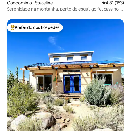
Condomínio ⋅ Stateline
4,81 de uma av
4,81 (153)
Serenidade na montanha, perto de esqui, golfe, cassino e
lago
Preferido dos hóspedes
Entre os melhores preferidos dos hóspedes