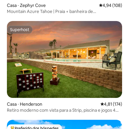
Casa ⋅ Zephyr Cove
4,94 de uma av
4,94 (108)
Mountain Azure Tahoe | Praia + banheira de
hidromassagem + Cave Rock
Superhost
Superhost
Casa ⋅ Henderson
4,81 de uma av
4,81 (174)
Retiro moderno com vista para a Strip, piscina e jogos 4
quartos/3 banheiros
Preferido dos hóspedes