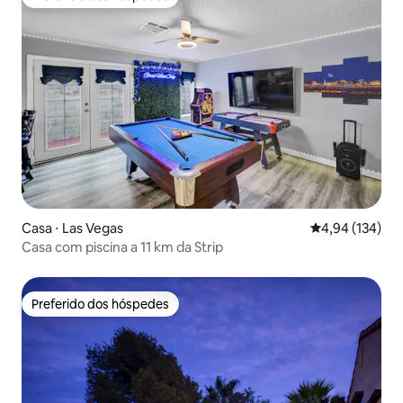
Preferido dos hóspedes
Casa ⋅ Las Vegas
4,94 de uma av
4,94 (134)
Casa com piscina a 11 km da Strip
Preferido dos hóspedes
Preferido dos hóspedes