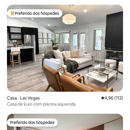
hidromassagem perto da Strip
Preferido dos hóspedes
Entre os melhores preferidos dos hóspedes
Casa ⋅ Las Vegas
4,96 de uma av
4,96 (112)
Casa de luxo com piscina aquecida
Preferido dos hóspedes
Preferido dos hóspedes