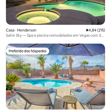
Casa ⋅ Henderson
4,84 de uma av
4,84 (215)
Sail in Sky — Spa e piscina remodelados em Vegas com 3
quartos!
Preferido dos hóspedes
Preferido dos hóspedes