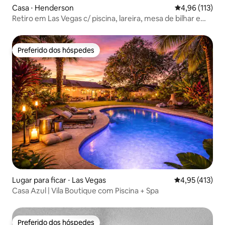
Casa ⋅ Henderson
4,96 de uma av
4,96 (113)
Retiro em Las Vegas c/ piscina, lareira, mesa de bilhar e
vista
Preferido dos hóspedes
Preferido dos hóspedes
Lugar para ficar ⋅ Las Vegas
4,95 de uma av
4,95 (413)
Casa Azul | Vila Boutique com Piscina + Spa
Preferido dos hóspedes