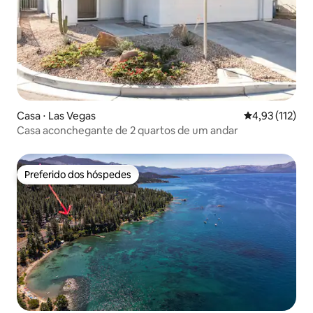
Casa ⋅ Las Vegas
4,93 de uma av
4,93 (112)
Casa aconchegante de 2 quartos de um andar
Preferido dos hóspedes
Preferido dos hóspedes