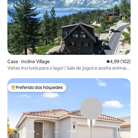
Casa ⋅ Incline Village
4,99 de uma av
4,99 (102)
Vistas incríveis para o lago! | Sala de jogos e aceita animais
de estimação
Preferido dos hóspedes
Entre os melhores preferidos dos hóspedes