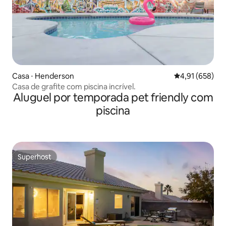
Casa ⋅ Henderson
4,91 de uma av
4,91 (658)
Casa de grafite com piscina incrível.
Aluguel por temporada pet friendly com
piscina
Superhost
Superhost