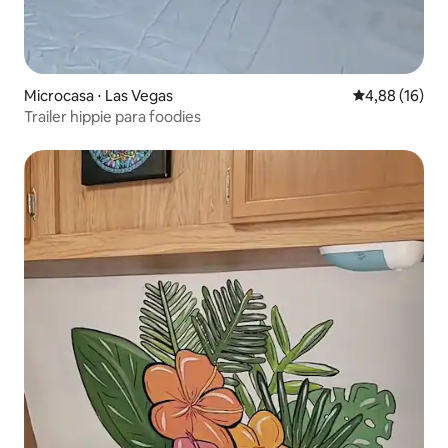
Microcasa ⋅ Las Vegas
4,88 de uma a
4,88 (16)
Trailer hippie para foodies