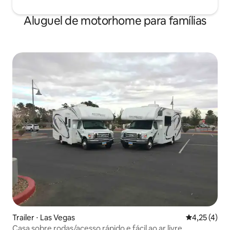
Aluguel de motorhome para famílias
Trailer ⋅ Las Vegas
4,25 de uma 
4,25 (4)
Casa sobre rodas/acesso rápido e fácil ao ar livre