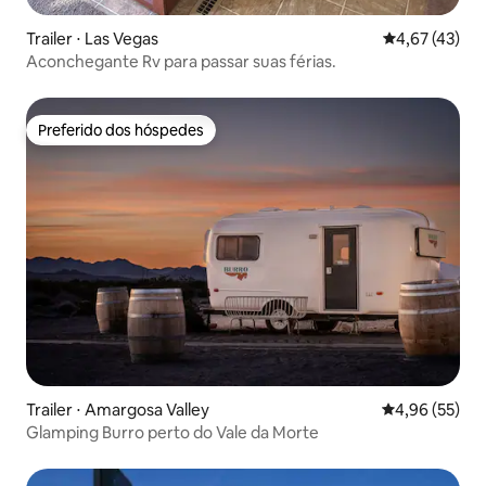
Trailer ⋅ Las Vegas
4,67 de uma a
4,67 (43)
Aconchegante Rv para passar suas férias.
Preferido dos hóspedes
Preferido dos hóspedes
Trailer ⋅ Amargosa Valley
4,96 de uma a
4,96 (55)
Glamping Burro perto do Vale da Morte