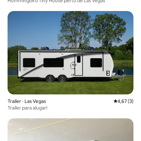
Hummingbird Tiny House perto de Las Vegas
Trailer ⋅ Las Vegas
4,67 de uma 
4,67 (3)
Trailer para alugar!