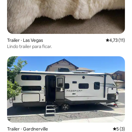
Trailer ⋅ Las Vegas
4,73 de uma a
4,73 (11)
Lindo trailer para ficar.
Trailer ⋅ Gardnerville
5 de uma 
5 (3)