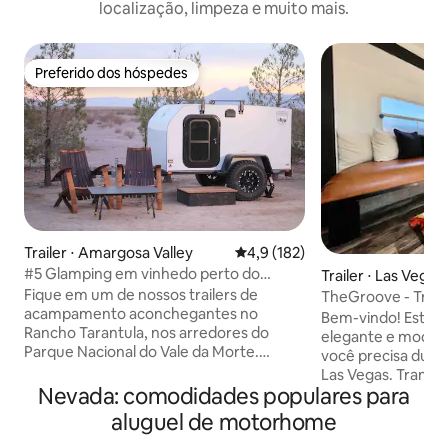
localização, limpeza e muito mais.
Preferido dos hóspedes
Preferido dos hóspedes
Trailer ⋅ Amargosa Valley
4,9 de uma avaliação média de 
4,9 (182)
#5 Glamping em vinhedo perto do
Trailer ⋅ Las Vegas
Parque Nacional do Vale da Morte
Fique em um de nossos trailers de
TheGroove - Trai
acampamento aconchegantes no
queen size + larei
Bem-vindo! Esta ca
Rancho Tarantula, nos arredores do
elegante e moder
Parque Nacional do Vale da Morte.
você precisa dura
Desfrute de deslumbrantes nasceres do
Las Vegas. Tranqui
sol, pores do sol e céus estrelados com
Nevada: comodidades populares para
proporcionará o d
vista para o nosso pequeno vinhedo.
que você precisar
aluguel de motorhome
Cada acampamento possui uma cama
dia na cidade. Estar localizado no centro
queen size com roupa de cama,