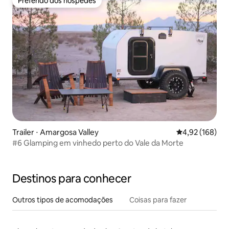
Preferido dos hóspedes
Preferido dos hóspedes
Trailer ⋅ Amargosa Valley
4,92 de uma av
4,92 (168)
#6 Glamping em vinhedo perto do Vale da Morte
Destinos para conhecer
Outros tipos de acomodações
Coisas para fazer