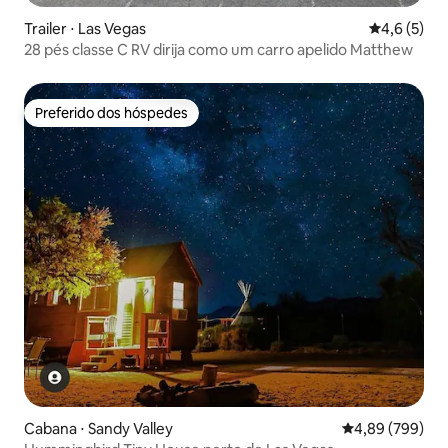
Trailer ⋅ Las Vegas
4,6 de uma 
4,6 (5)
28 pés classe C RV dirija como um carro apelido Matthew
Preferido dos hóspedes
Preferido dos hóspedes
Cabana ⋅ Sandy Valley
4,89 de uma ava
4,89 (799)