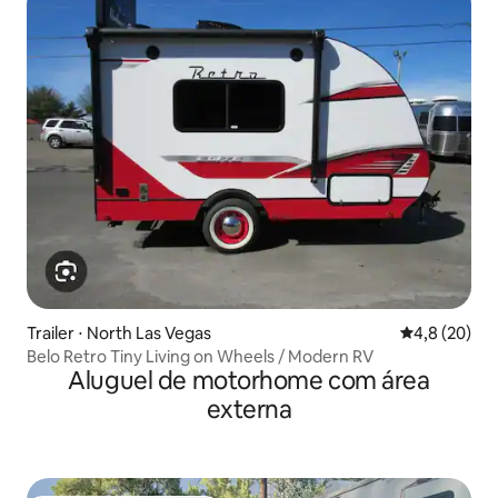
Trailer ⋅ North Las Vegas
4,8 de uma a
4,8 (20)
Belo Retro Tiny Living on Wheels / Modern RV
Aluguel de motorhome com área
externa