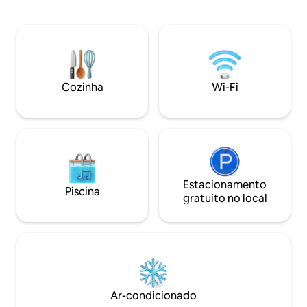
significa que você
eletricidade, ar-
estar em pouco t
condicionado/aquecimento, Wi-Fi e
cidade, o Arts Dist
assentos ao ar livre. As comodidades
estão a menos de 
compartilhadas incluem banheiros de
Há também uma sé
compostagem, casa de banho com
centers a uma curt
banheiros e chuveiro, uma cozinha ao ar
incluindo merceari
Cozinha
Wi-Fi
livre, lareiras e um edifício comunitário
departamento e o
com jogos. Perfeito para uma escapada
tranquila no deserto enquanto explora
as maravilhas do Vale da Morte!
Estacionamento
Piscina
gratuito no local
Ar-condicionado