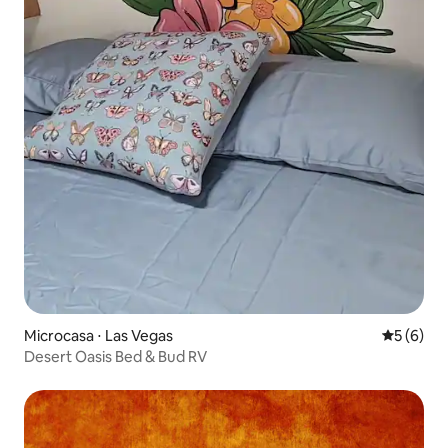
Microcasa ⋅ Las Vegas
5 de uma 
5 (6)
Desert Oasis Bed & Bud RV