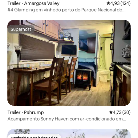
Trailer ⋅ Amargosa Valley
4,93 de uma av
4,93 (124)
#4 Glamping em vinhedo perto do Parque Nacional do
Vale da Morte
Superhost
Superhost
Trailer ⋅ Pahrump
4,73 de uma a
4,73 (30)
Acampamento Sunny Haven com ar-condicionado em
fazenda