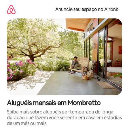
Pular
para
Anuncie seu espaço no Airbnb
o
conteúdo
Aluguéis mensais em Mombretto
Saiba mais sobre aluguéis por temporada de longa
duração que fazem você se sentir em casa em estadias
de um mês ou mais.