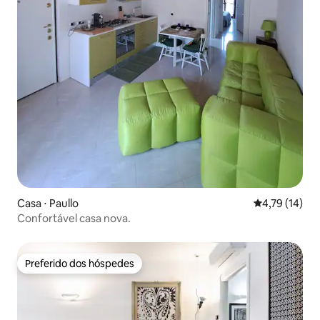
Casa ⋅ Paullo
4,79 de uma a
4,79 (14)
Confortável casa nova.
Preferido dos hóspedes
Preferido dos hóspedes