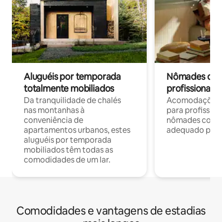
Aluguéis por temporada
Nômades digit
totalmente mobiliados
profissionais 
Da tranquilidade de chalés
Acomodações c
nas montanhas à
para profission
conveniência de
nômades com W
apartamentos urbanos, estes
adequado para 
aluguéis por temporada
mobiliados têm todas as
comodidades de um lar.
Comodidades e vantagens de estadias