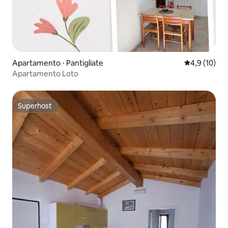
Apartamento ⋅ Pantigliate
4,9 de uma a
4,9 (10)
Apartamento Loto
Superhost
Superhost