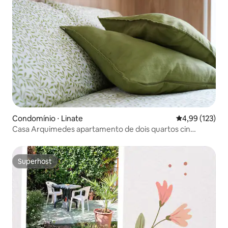
Condomínio ⋅ Linate
4,99 de uma av
4,99 (123)
Casa Arquimedes apartamento de dois quartos cin
it015171C2PGBQFADC
Superhost
Superhost