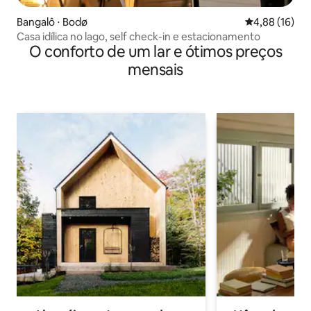
Bangalô ⋅ Bodø
4,88 de uma a
4,88 (16)
Casa idílica no lago, self check-in e estacionamento
O conforto de um lar e ótimos preços
mensais