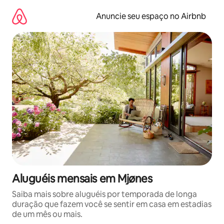
Pular
para
Anuncie seu espaço no Airbnb
o
conteúdo
Aluguéis mensais em Mjønes
Saiba mais sobre aluguéis por temporada de longa
duração que fazem você se sentir em casa em estadias
de um mês ou mais.