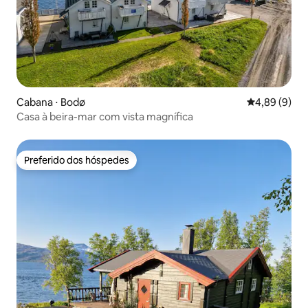
Cabana ⋅ Bodø
4,89 de uma 
4,89 (9)
Casa à beira-mar com vista magnífica
Preferido dos hóspedes
Preferido dos hóspedes