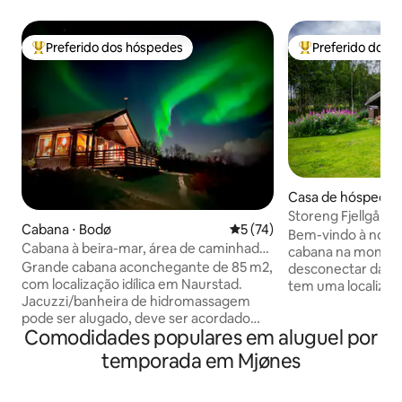
Preferido dos hóspedes
Preferido dos 
Entre os melhores preferidos dos hóspedes
Entre os melhore
Casa de hóspedes
dal
Storeng Fjellgård
Cabana ⋅ Bodø
5 de uma avaliação média de
5 (74)
Bem-vindo à noss
Cabana à beira-mar, área de caminhada
cabana na montanh
e localização central.
Grande cabana aconchegante de 85 m2,
desconectar da vi
com localização idílica em Naurstad.
tem uma localizaçã
Jacuzzi/banheira de hidromassagem
que você precisa 
pode ser alugado, deve ser acordado
relaxantes. Aqui estão 4 lugares para
Comodidades populares em aluguel por
com antecedência. Incluído no aluguel
dormir, completo
da jacuzzi, você receberá um roupão de
travesseiros e rou
temporada em Mjønes
banho. A cabana tem uma bela vista
cozinha pequena 
para o mar e belas trilhas de caminhada
geladeira e, de ou