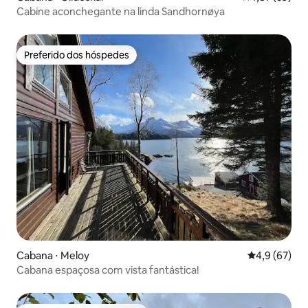
Cabine aconchegante na linda Sandhornøya
Preferido dos hóspedes
Preferido dos hóspedes
Cabana ⋅ Meloy
4,9 de uma a
4,9 (67)
Cabana espaçosa com vista fantástica!