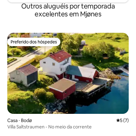
Outros aluguéis por temporada
excelentes em Mjønes
Preferido dos hóspedes
Preferido dos hóspedes
Casa ⋅ Bodø
5 de uma 
5 (7)
Villa Saltstraumen - No meio da corrente