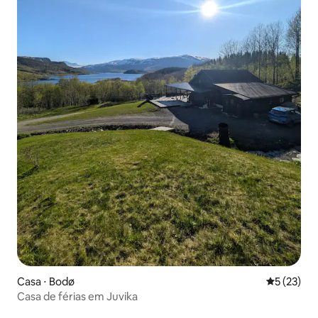
Casa ⋅ Bodø
5 de uma a
5 (23)
Casa de férias em Juvika