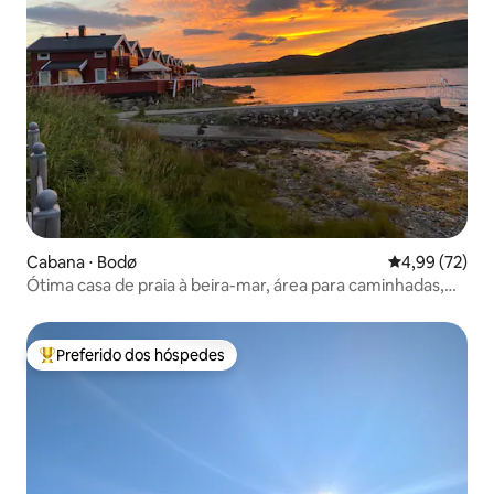
Cabana ⋅ Bodø
4,99 de uma a
4,99 (72)
Ótima casa de praia à beira-mar, área para caminhadas,
pesca, tranquila
Preferido dos hóspedes
Entre os melhores preferidos dos hóspedes