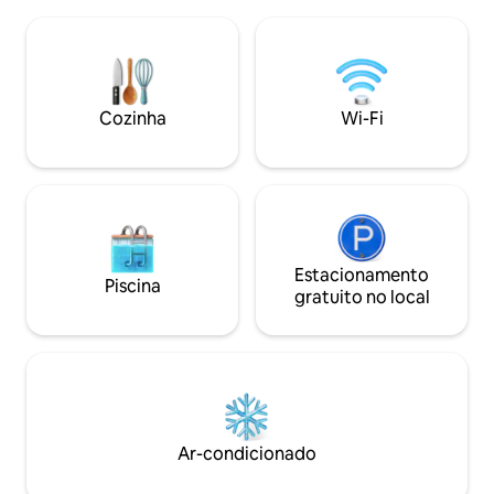
na região. A cabana tem um bom
você precisa para 
padrão, aquecimento de piso à base de
Aquecimento a le
água, aspirador de pó central e todas as
fornecida. A cabana está equipada com
comodidades disponíveis. Entrada para
eletricidade e Wi-Fi. A água é cole
dias tranquilos à beira-mar e natureza e
do riacho, no inver
pode experimentar, entre outras coisas,
latas com água. Outhouse localizado nas
Cozinha
Wi-Fi
alces e águias marinhas de perto.
proximidades.
Cabana perfeita para quem quer pescar,
desfrutar da natureza e da diversão da
cabana.
Estacionamento
Piscina
gratuito no local
Ar-condicionado