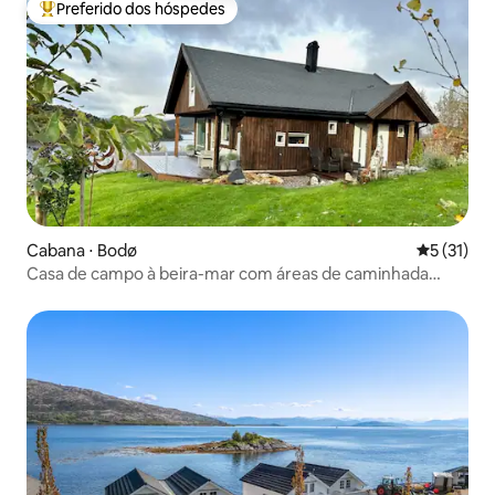
Preferido dos hóspedes
Entre os melhores preferidos dos hóspedes
Cabana ⋅ Bodø
5 de uma a
5 (31)
Casa de campo à beira-mar com áreas de caminhada
agradáveis